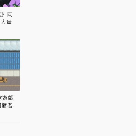
菓》同
傳大量
款遊戲
開發者