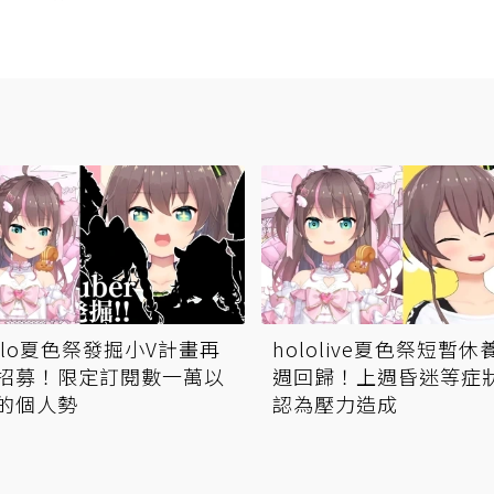
olo夏色祭發掘小V計畫再
hololive夏色祭短暫休
招募！限定訂閱數一萬以
週回歸！上週昏迷等症
的個人勢
認為壓力造成