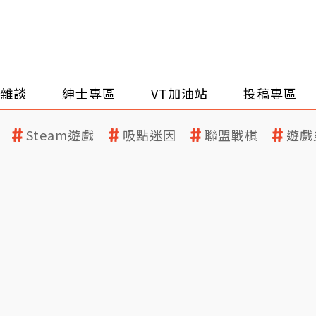
雜談
紳士專區
VT加油站
投稿專區
Steam遊戲
吸點迷因
聯盟戰棋
遊戲