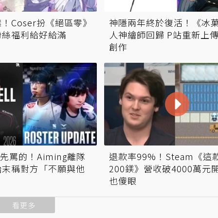
！Coser扮《絕區零》
神隱兩年終於復活！《冰
粉絲福利給好給滿
人神繪師回歸 P站重新上
創作
先罵的！Aiming離隊
退款率99%！Steam《這
始末稱對方「不願與他
200鎂》營收破4000萬元
也傻眼
看更多