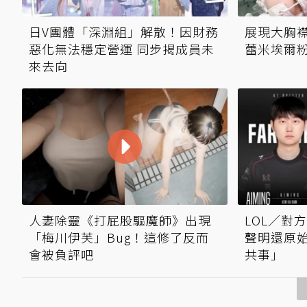
日V團體「深淵組」解散！因財務
展現大胸襟
惡化無法穩定營運 同步揭成員未
蕾米埃爾
來去向
人妻除靈《打屁股驅魔師》出現
LOL／對方
「梅川伊芙」Bug！這修了反而
聲明還原
會被負評吧
共事」