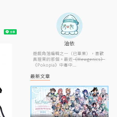
油依
遊戲角落編輯之一（已畢業），喜歡
真理果的那個。最近
《Mewgenics》
《Pokopia》中毒中...
最新文章