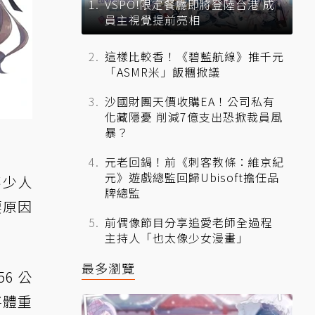
VSPO!限定餐廳即將登陸台港 成
員主視覺提前亮相
這樣比較香！《碧藍航線》推千元
「ASMR米」飯糰掀議
沙國財團天價收購EA！公司私有
化藏隱憂 削減7億支出恐掀裁員風
暴？
元老回鍋！前《刺客教條：維京紀
元》遊戲總監回歸Ubisoft擔任品
不少人
牌總監
要原因
前偶像節目分享追愛老師全過程
主持人「也太像少女漫畫」
最多瀏覽
6 公
將體重