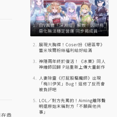
日V團體「深淵組」解散！因財務
惡化無法穩定營運 同步揭成員未
來去向
展現大胸襟！Coser扮《絕區零》
蕾米埃爾粉絲福利給好給滿
神隱兩年終於復活！《冰菓》同人
神繪師回歸 P站重新上傳大量創作
人妻除靈《打屁股驅魔師》出現
「梅川伊芙」Bug！這修了反而會
被負評吧
LOL／對方先罵的！Aiming離隊聲
明還原始末稱對方「不願與他共
事」
們在恭