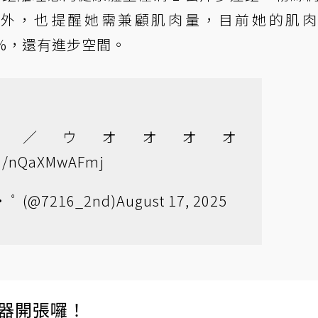
外，也提醒她需兼顧肌肉量，目前她的肌肉
.6%，還有進步空間。
'ω')／ウオオオオ
com/nQaXMwAFmj
ﾟ (@7216_2nd)
August 17, 2025
伺服器開張囉！