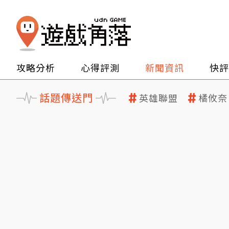
攻略分析
心得評測
新聞資訊
快評
話題傳送門
英雄聯盟
橘攸奈