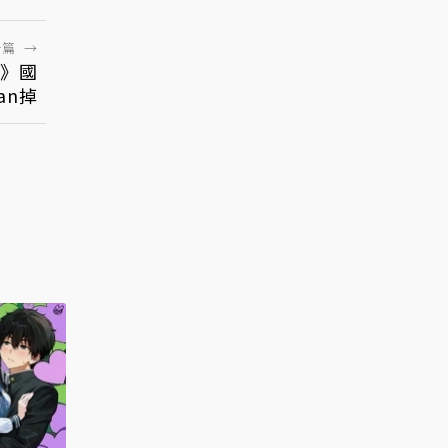
一篇
→
-》國
an掉