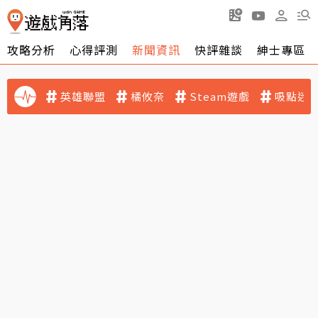
攻略分析
心得評測
新聞資訊
快評雜談
紳士專區
英雄聯盟
橘攸奈
Steam遊戲
吸點迷