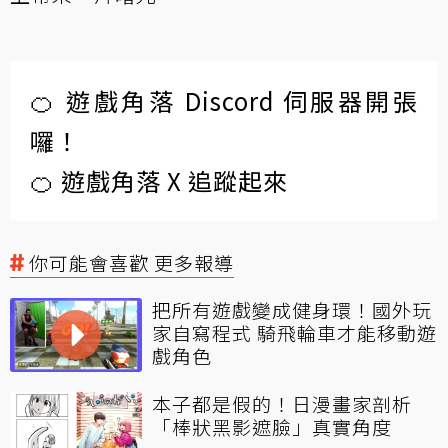
🍊 遊戲角落 Discord 伺服器開張
囉！
🍊 遊戲角落 X 追蹤起來
你可能會喜歡 更多報導
把所有遊戲變成健身環！國外玩
家自寫程式 騎飛輪車才能移動遊
戲角色
本子都是假的！日漫畫家剖析
「棒狀黑影遮臉」真實角度