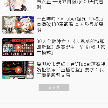
布終止 一份來自粉絲500天的告
別
一直呻吟？VTuber詭異「抖動」
直播破130萬觀看 本人發最新聲
明
30人全數陣亡！《艾恩葛朗特迴
盪新聲》邀實況主、VT挑戰「死
亡模式」
靠聊股市走紅！台VTuber珂賽特
婉拒觀眾「直播看盤」要求：我
正職是股票交易
看更多