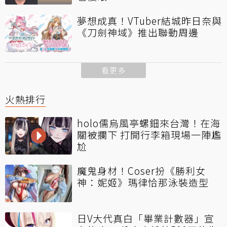
夢想成真！VTuber結城昨日奈與
《刀劍神域》推出聯動周邊
看更多
火熱排行
holo儒烏風亭螺鈿來台灣！在海
關被攔下 打開行李箱現場一陣尷
尬
魔鬼身材！Coser扮《勝利女
神：妮姬》瑪律恰那泳裝造型
日V大代真白「畢業計數器」宣