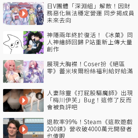
日V團體「深淵組」解散！因財
務惡化無法穩定營運 同步揭成員
未來去向
神隱兩年終於復活！《冰菓》同
人神繪師回歸 P站重新上傳大量
創作
展現大胸襟！Coser扮《絕區
零》蕾米埃爾粉絲福利給好給滿
人妻除靈《打屁股驅魔師》出現
「梅川伊芙」Bug！這修了反而
會被負評吧
退款率99%！Steam《這款遊戲
200鎂》營收破4000萬元開發者
也傻眼