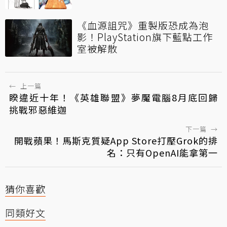
《血源詛咒》重製版恐成為泡
影！PlayStation旗下藍點工作
室被解散
←
上一篇
睽違近十年！《英雄聯盟》夢魘電腦8月底回歸
挑戰邪惡維迦
下一篇
→
開戰蘋果！馬斯克質疑App Store打壓Grok的排
名：只有OpenAI能拿第一
猜你喜歡
同類好文