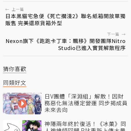
←
上一篇
日本黑貓宅急便《死亡擱淺2》聯名紙箱開放單獨
販售 完美還原貨箱外型
下一篇
→
Nexon旗下《跑跑卡丁車：飄移》開發團隊Nitro
Studio已進入實質解散程序
猜你喜歡
同類好文
日V團體「深淵組」解散！因財
務惡化無法穩定營運 同步揭成員
未來去向
神隱兩年終於復活！《冰菓》同
人神繪師回歸 P站重新上傳大量