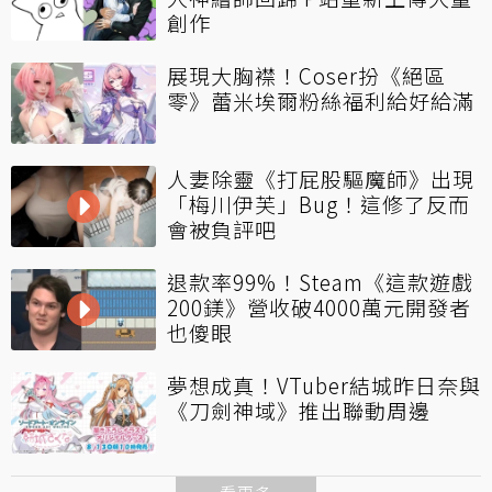
創作
展現大胸襟！Coser扮《絕區
零》蕾米埃爾粉絲福利給好給滿
人妻除靈《打屁股驅魔師》出現
「梅川伊芙」Bug！這修了反而
會被負評吧
退款率99%！Steam《這款遊戲
200鎂》營收破4000萬元開發者
也傻眼
夢想成真！VTuber結城昨日奈與
《刀劍神域》推出聯動周邊