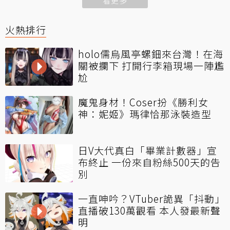
看更多
火熱排行
holo儒烏風亭螺鈿來台灣！在海
關被攔下 打開行李箱現場一陣尷
尬
魔鬼身材！Coser扮《勝利女
神：妮姬》瑪律恰那泳裝造型
日V大代真白「畢業計數器」宣
布終止 一份來自粉絲500天的告
別
一直呻吟？VTuber詭異「抖動」
直播破130萬觀看 本人發最新聲
明