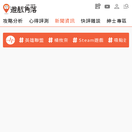
攻略分析
心得評測
新聞資訊
快評雜談
紳士專區
英雄聯盟
橘攸奈
Steam遊戲
吸點迷