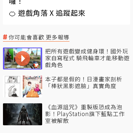
囉！
🍊 遊戲角落 X 追蹤起來
你可能會喜歡 更多報導
把所有遊戲變成健身環！國外玩
家自寫程式 騎飛輪車才能移動遊
戲角色
本子都是假的！日漫畫家剖析
「棒狀黑影遮臉」真實角度
《血源詛咒》重製版恐成為泡
影！PlayStation旗下藍點工作
室被解散