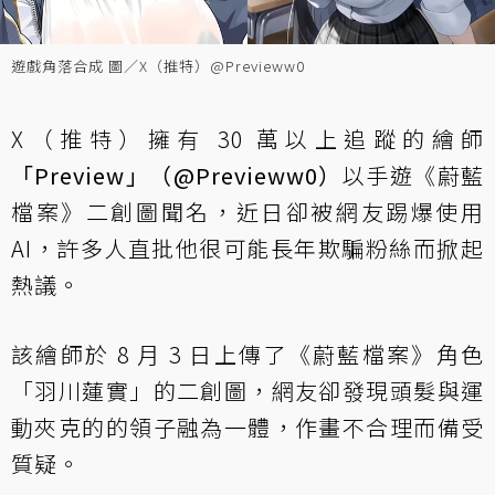
遊戲角落合成 圖／X（推特）@Previeww0
X（推特）擁有 30 萬以上追蹤的繪師
「Preview」（@Previeww0）
以手遊《蔚藍
檔案》二創圖聞名，近日卻被網友踢爆使用
AI，許多人直批他很可能長年欺騙粉絲而掀起
熱議。
該繪師於 8 月 3 日上傳了《蔚藍檔案》角色
「羽川蓮實」的二創圖，網友卻發現頭髮與運
動夾克的的領子融為一體，作畫不合理而備受
質疑。