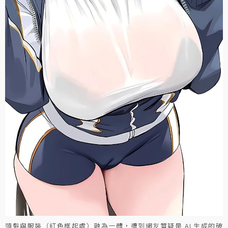
頭髮與服裝（紅色框起處）融為一體，遭到網友質疑是 AI 生成的破