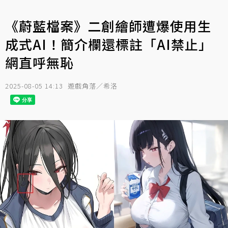
《蔚藍檔案》二創繪師遭爆使用生
成式AI！簡介欄還標註「AI禁止」
網直呼無恥
2025-08-05 14:13
遊戲角落／希洛