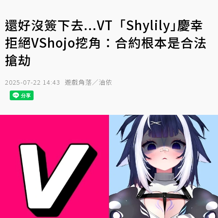
還好沒簽下去...VT「Shylily｣慶幸
拒絕VShojo挖角：合約根本是合法
搶劫
2025-07-22 14:43
遊戲角落／油依