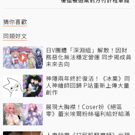
後還被迫幫對方付計程車錢
猜你喜歡
同類好文
日V團體「深淵組」解散！因財
務惡化無法穩定營運 同步揭成員
未來去向
神隱兩年終於復活！《冰菓》同
人神繪師回歸 P站重新上傳大量
創作
展現大胸襟！Coser扮《絕區
零》蕾米埃爾粉絲福利給好給滿
人妻除靈《打屁股驅魔師》出現