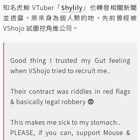
知名虎鯨 VTuber「
Shylily
」也轉發相關新聞
並透露，原來身為個人勢的她，先前曾經被
VShojo 試圖挖角進公司。
Good thing I trusted my Gut feeling
when VShojo tried to recruit me..
Their contract was riddles in red flags
& basically legal robbery 😨
This makes me sick to my stomach..
PLEASE, if you can, support Mouse &