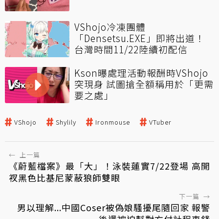
VShojo冷凍團體
「Densetsu.EXE」即將出道！
台灣時間11/22陸續初配信
Kson曝處理活動報酬時VShojo
突現身 試圖搶全額稱用於「更需
要之處」
VShojo
Shylily
Ironmouse
VTuber
←
上一篇
《蔚藍檔案》最「大」！泳裝蓮實7/22登場 高開
衩黑色比基尼蒙蔽狼師雙眼
下一篇
→
男以理解...中國Coser被偽娘騷擾尾隨回家 報警