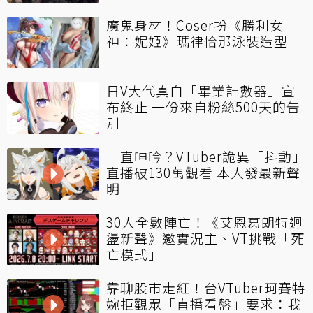
魔鬼身材！Coser扮《勝利女
神：妮姬》瑪律恰那泳裝造型
日V大代真白「畢業計數器」宣
布終止 一份來自粉絲500天的告
別
一直呻吟？VTuber詭異「抖動」
直播破130萬觀看 本人發最新聲
明
30人全數陣亡！《艾恩葛朗特迴
盪新聲》邀實況主、VT挑戰「死
亡模式」
靠聊股市走紅！台VTuber珂賽特
婉拒觀眾「直播看盤」要求：我