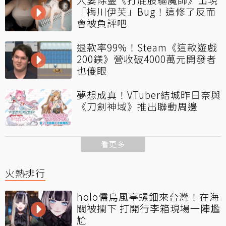
「梅川伊芙」Bug！這修了反而
會被負評吧
退款率99%！Steam《這款遊戲
200鎂》營收破4000萬元開發者
也傻眼
夢想成真！VTuber結城昨日奈與
《刀劍神域》推出聯動周邊
看更多
火熱排行
holo儒烏風亭螺鈿來台灣！在海
關被攔下 打開行李箱現場一陣尷
尬