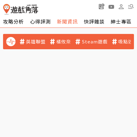
攻略分析
心得評測
新聞資訊
快評雜談
紳士專區
英雄聯盟
橘攸奈
Steam遊戲
吸點迷