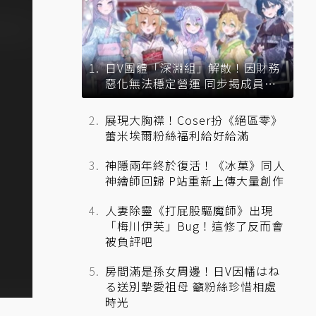
日V團體「深淵組」解散！因財務
惡化無法穩定營運 同步揭成員未
來去向
展現大胸襟！Coser扮《絕區零》
蕾米埃爾粉絲福利給好給滿
神隱兩年終於復活！《冰菓》同人
神繪師回歸 P站重新上傳大量創作
人妻除靈《打屁股驅魔師》出現
「梅川伊芙」Bug！這修了反而會
被負評吧
房間滿是孫女周邊！日V因幡はね
る送別摯愛祖母 籲粉絲珍惜相處
時光