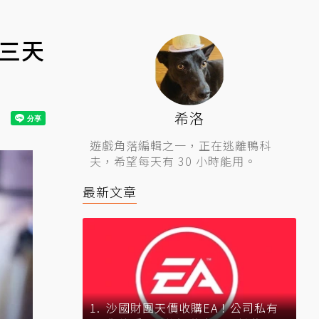
數三天
希洛
遊戲角落編輯之一，正在逃離鴨科
夫，希望每天有 30 小時能用。
最新文章
沙國財團天價收購EA！公司私有