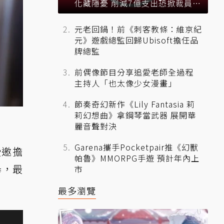
化藏隱憂 削減7億支出恐掀裁員風
暴？
元老回鍋！前《刺客教條：維京紀
元》遊戲總監回歸Ubisoft擔任品
牌總監
前偶像節目分享追愛老師全過程
主持人「也太像少女漫畫」
節奏奇幻新作《Lily Fantasia 莉
莉幻想曲》拿鋼琴當武器 展開華
麗音聲對決
Garena攜手Pocketpair推《幻獸
，受邀擔
帕魯》MMORPG手遊 預計年內上
舉，最
市
最多瀏覽