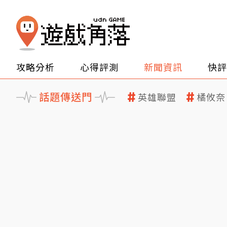
攻略分析
心得評測
新聞資訊
快評
話題傳送門
英雄聯盟
橘攸奈