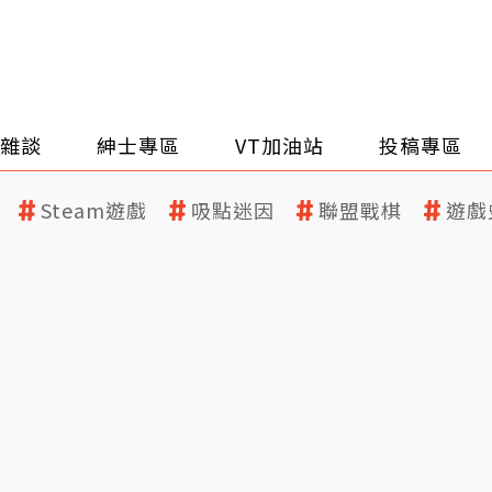
雜談
紳士專區
VT加油站
投稿專區
Steam遊戲
吸點迷因
聯盟戰棋
遊戲