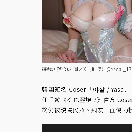
遊戲角落合成 圖／X（推特）@Yasal_170；取
韓國知名 Coser「야살 / Yasal
任
手遊
《
棕色塵埃
2》官方
Cose
終仍被現場民眾、網友一面倒力挺