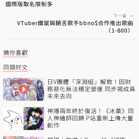
國際版取名限制多
下一篇
→
VTuber鐵鼠與饒舌歌手bbno$合作推出歌曲
〈1-800〉
猜你喜歡
同類好文
日V團體「深淵組」解散！因財
務惡化無法穩定營運 同步揭成員
未來去向
神隱兩年終於復活！《冰菓》同
人神繪師回歸 P站重新上傳大量
創作