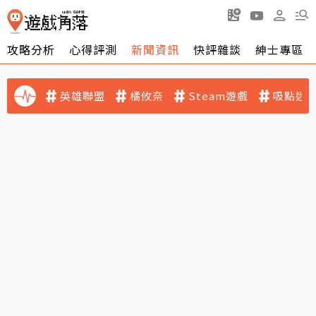
攻略分析
心得評測
新聞資訊
快評雜談
紳士專區
英雄聯盟
橘攸奈
Steam遊戲
吸點迷