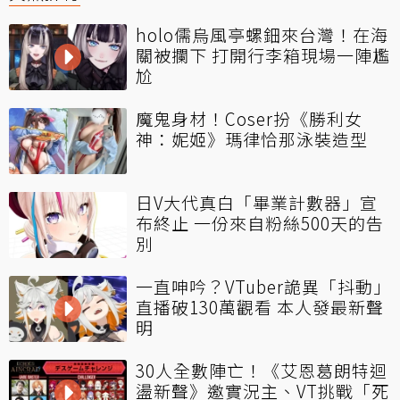
holo儒烏風亭螺鈿來台灣！在海
關被攔下 打開行李箱現場一陣尷
尬
魔鬼身材！Coser扮《勝利女
神：妮姬》瑪律恰那泳裝造型
日V大代真白「畢業計數器」宣
布終止 一份來自粉絲500天的告
別
一直呻吟？VTuber詭異「抖動」
直播破130萬觀看 本人發最新聲
明
30人全數陣亡！《艾恩葛朗特迴
盪新聲》邀實況主、VT挑戰「死