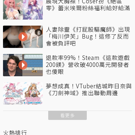
展現大胸襟！Coser扮《絕區
零》蕾米埃爾粉絲福利給好給滿
人妻除靈《打屁股驅魔師》出現
「梅川伊芙」Bug！這修了反而
會被負評吧
退款率99%！Steam《這款遊戲
200鎂》營收破4000萬元開發者
也傻眼
夢想成真！VTuber結城昨日奈與
《刀劍神域》推出聯動周邊
看更多
火熱排行