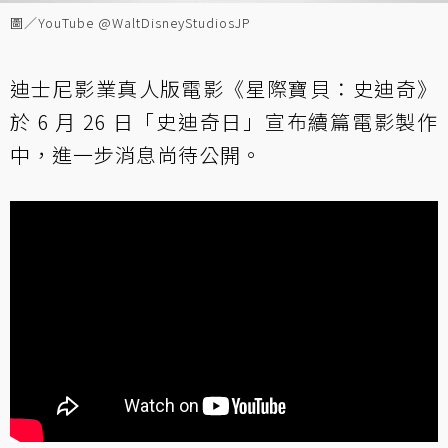
圖／YouTube @WaltDisneyStudiosJP
迪士尼影業真人版電影《星際寶貝：史迪奇》
於 6 月 26 日「史迪奇日」宣布續篇電影製作
中，進一步消息尚待公開。