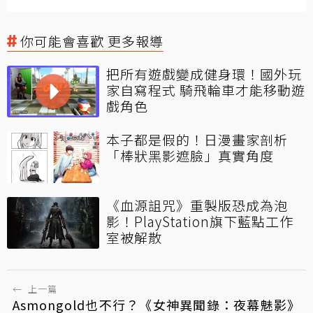
你可能會喜歡 更多報導
把所有遊戲變成健身環！國外玩
家自寫程式 騎飛輪車才能移動遊
戲角色
本子都是假的！日漫畫家剖析
「棒狀黑影遮臉」真實角度
《血源詛咒》重製版恐成為泡
影！PlayStation旗下藍點工作
室被解散
←
上一篇
Asmongold也不行？《女神異聞錄：夜幕魅影》