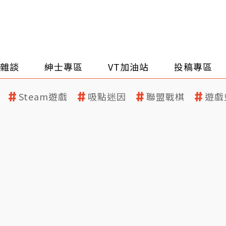
雜談
紳士專區
VT加油站
投稿專區
Steam遊戲
吸點迷因
聯盟戰棋
遊戲