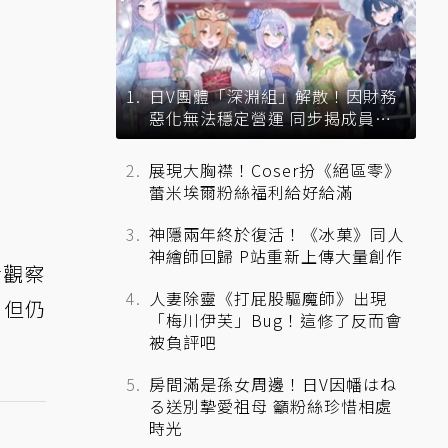
日V團體「深淵組」解散！因財務
惡化無法穩定營運 同步揭成員未
來去向
展現大胸襟！Coser扮《絕區零》
蕾米埃爾粉絲福利給好給滿
神隱兩年終於復活！《冰菓》同人
神繪師回歸 P站重新上傳大量創作
活觀察
人妻除靈《打屁股驅魔師》出現
，但仍
「梅川伊芙」Bug！這修了反而會
被負評吧
房間滿是孫女周邊！日V因幡はね
る送別摯愛祖母 籲粉絲珍惜相處
時光