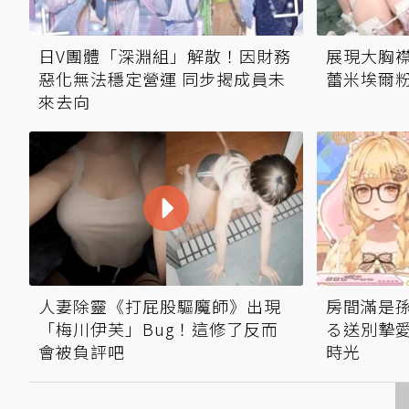
日V團體「深淵組」解散！因財務
展現大胸襟
惡化無法穩定營運 同步揭成員未
蕾米埃爾
來去向
人妻除靈《打屁股驅魔師》出現
房間滿是
「梅川伊芙」Bug！這修了反而
る送別摯愛
會被負評吧
時光