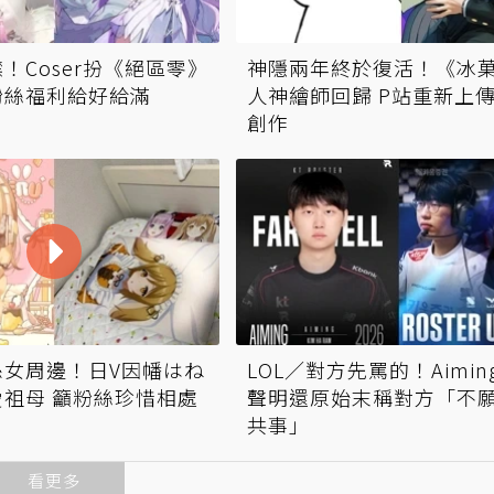
！Coser扮《絕區零》
神隱兩年終於復活！《冰
粉絲福利給好給滿
人神繪師回歸 P站重新上
創作
孫女周邊！日V因幡はね
LOL／對方先罵的！Aimin
祖母 籲粉絲珍惜相處
聲明還原始末稱對方「不
共事」
看更多