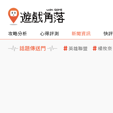
攻略分析
心得評測
新聞資訊
快評
話題傳送門
英雄聯盟
橘攸奈