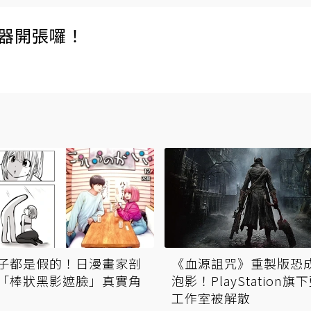
伺服器開張囉！
子都是假的！日漫畫家剖
《血源詛咒》重製版恐
「棒狀黑影遮臉」真實角
泡影！PlayStation旗
工作室被解散