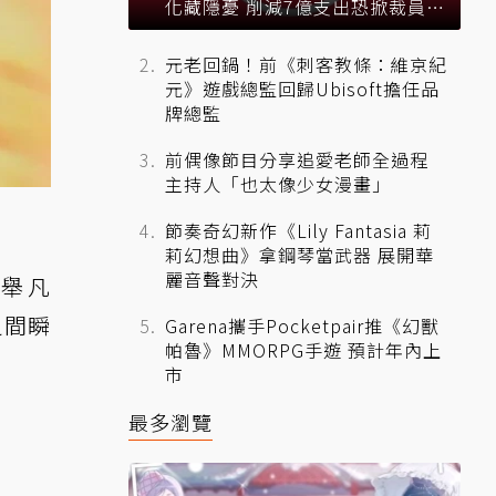
化藏隱憂 削減7億支出恐掀裁員風
暴？
元老回鍋！前《刺客教條：維京紀
元》遊戲總監回歸Ubisoft擔任品
牌總監
前偶像節目分享追愛老師全過程
主持人「也太像少女漫畫」
節奏奇幻新作《Lily Fantasia 莉
莉幻想曲》拿鋼琴當武器 展開華
麗音聲對決
，舉凡
之間瞬
Garena攜手Pocketpair推《幻獸
帕魯》MMORPG手遊 預計年內上
市
最多瀏覽