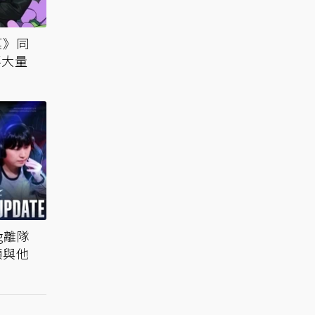
菓》同
傳大量
g離隊
願與他