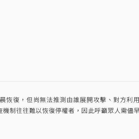
凌晨恢復，但尚無法推測由誰展開攻擊、對方利
查機制往往難以恢復停權者，因此呼籲眾人需儘