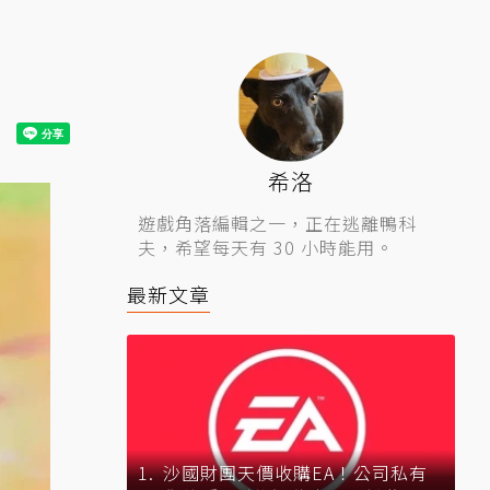
希洛
遊戲角落編輯之一，正在逃離鴨科
夫，希望每天有 30 小時能用。
最新文章
沙國財團天價收購EA！公司私有