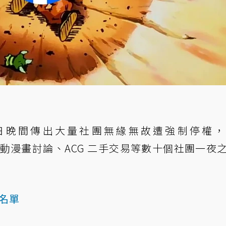
24）日晚間傳出大量社團無緣無故遭強制停權
各式手遊、動漫畫討論、ACG 二手交易等數十個社團一夜
團名單