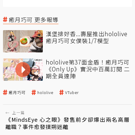
癒月巧可 更多報導
漢堡排好香...壽屋推出hololive
癒月巧可女僕裝1/7模型
hololive第37面金盾！癒月巧可
《Only Up》實況中百萬訂閱 二
期全員達陣
癒月巧可
hololive
VTuber
←
上一篇
《MindsEye 心之眼》發售前夕卻爆出兩名高層
離職？事件愈發撲朔迷離