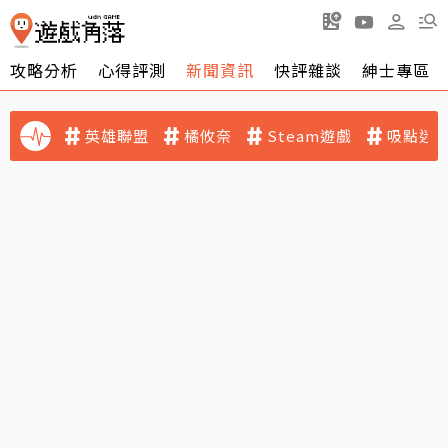
攻略分析
心得評測
新聞資訊
快評雜談
紳士專區
英雄聯盟
橘攸奈
Steam遊戲
吸點迷