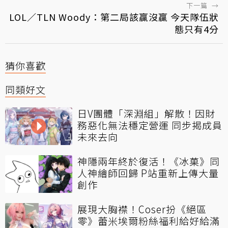
下一篇
→
LOL／TLN Woody：第二局該贏沒贏 今天隊伍狀
態只有4分
猜你喜歡
同類好文
日V團體「深淵組」解散！因財
務惡化無法穩定營運 同步揭成員
未來去向
神隱兩年終於復活！《冰菓》同
人神繪師回歸 P站重新上傳大量
創作
展現大胸襟！Coser扮《絕區
零》蕾米埃爾粉絲福利給好給滿