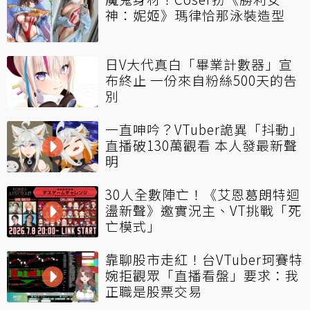
神：妮姬》瑪律恰那泳裝造型
日V大代真白「畢業計數器」宣
布終止 一份來自粉絲500天的告
別
一直呻吟？VTuber詭異「抖動」
直播破130萬觀看 本人發最新聲
明
30人全數陣亡！《艾恩葛朗特迴
盪新聲》邀實況主、VT挑戰「死
亡模式」
靠聊股市走紅！台VTuber珂賽特
婉拒觀眾「直播看盤」要求：我
正職是股票交易