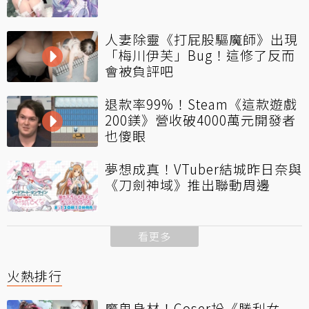
人妻除靈《打屁股驅魔師》出現
「梅川伊芙」Bug！這修了反而
會被負評吧
退款率99%！Steam《這款遊戲
200鎂》營收破4000萬元開發者
也傻眼
夢想成真！VTuber結城昨日奈與
《刀劍神域》推出聯動周邊
看更多
火熱排行
魔鬼身材！Coser扮《勝利女