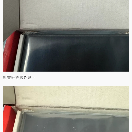
釘書針穿透外盒。