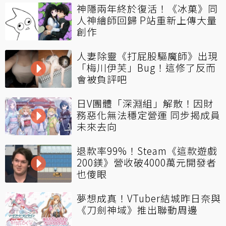
神隱兩年終於復活！《冰菓》同
人神繪師回歸 P站重新上傳大量
創作
人妻除靈《打屁股驅魔師》出現
「梅川伊芙」Bug！這修了反而
會被負評吧
日V團體「深淵組」解散！因財
務惡化無法穩定營運 同步揭成員
未來去向
退款率99%！Steam《這款遊戲
200鎂》營收破4000萬元開發者
也傻眼
夢想成真！VTuber結城昨日奈與
《刀劍神域》推出聯動周邊