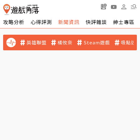
攻略分析
心得評測
新聞資訊
快評雜談
紳士專區
英雄聯盟
橘攸奈
Steam遊戲
吸點迷