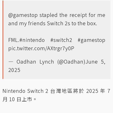
@gamestop
stapled the receipt for me
and my friends Switch 2s to the box.
FML.
#nintendo
#switch2
#gamestop
pic.twitter.com/AXtrgr7y0P
— Oadhan Lynch (@Oadhan)
June 5,
2025
Nintendo Switch 2 台灣地區將於 2025 年 7
月 10 日上市。