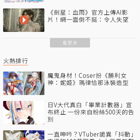
《劍星：血雨》官方上傳AI影
片！網一面倒不挺：令人失望
看更多
火熱排行
魔鬼身材！Coser扮《勝利女
神：妮姬》瑪律恰那泳裝造型
日V大代真白「畢業計數器」宣
布終止 一份來自粉絲500天的告
別
一直呻吟？VTuber詭異「抖動」