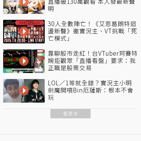
直播破130萬觀看 本人發最新聲
明
30人全數陣亡！《艾恩葛朗特迴
盪新聲》邀實況主、VT挑戰「死
亡模式」
靠聊股市走紅！台VTuber珂賽特
婉拒觀眾「直播看盤」要求：我
正職是股票交易
LOL／1等就全錯？實況主小明
劍魔開噴Bin厄薩斯：根本不會
玩
看更多