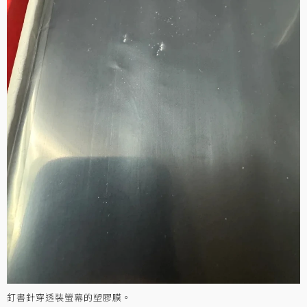
釘書針穿透裝螢幕的塑膠膜。