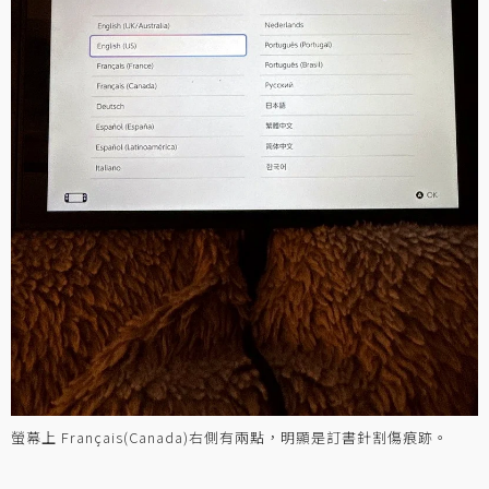
螢幕上 Français(Canada)右側有兩點，明顯是訂書針割傷痕跡。