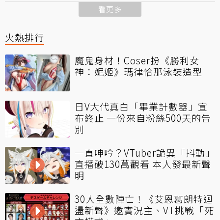
看更多
火熱排行
魔鬼身材！Coser扮《勝利女
神：妮姬》瑪律恰那泳裝造型
日V大代真白「畢業計數器」宣
布終止 一份來自粉絲500天的告
別
一直呻吟？VTuber詭異「抖動」
直播破130萬觀看 本人發最新聲
明
30人全數陣亡！《艾恩葛朗特迴
盪新聲》邀實況主、VT挑戰「死