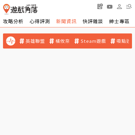
攻略分析
心得評測
新聞資訊
快評雜談
紳士專區
英雄聯盟
橘攸奈
Steam遊戲
吸點迷