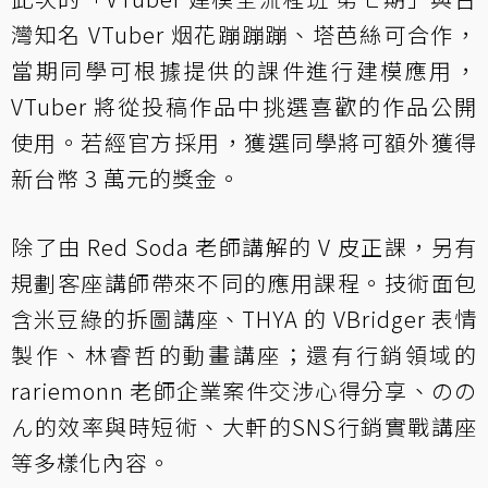
灣知名 VTuber 烟花蹦蹦蹦、塔芭絲可合作，
當期同學可根據提供的課件進行建模應用，
VTuber 將從投稿作品中挑選喜歡的作品公開
使用。若經官方採用，​獲選同學將可額外獲得
新台幣 3 萬元的獎金。
除了由 Red Soda 老師講解的 V 皮正課，另有
規劃客座講師帶來不同的應用課程。技術面包
含米豆綠​的拆圖講座、THYA 的 VBridger 表情
製作、林睿哲的動畫講座；還有行銷領域的
rariemonn 老師企業案件交涉心得分享​、のの
ん的效率與時短術、大軒的SNS行銷實戰講座
等多樣化內容。