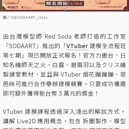
圖／X@SODAART_class
由台灣模型師 Red Soda 老師打造的工作室
「SODAART」推出的「
VTuber
建模全流程班
第七期」現已開放正式報名！官方力邀台、日
知名繪師天之火、白露、碧風羽以及クリス繪
製課堂教材，並且與 VTuber 烟花蹦蹦蹦、塔
芭絲可進行合作舉辦建模競賽，只要成功獲選
即可額外獲得新台幣 3 萬元的獎金！
VTuber 建模課程透過深入淺出的解說方式，
講解 Live2D 應用概念，包含 拆圖製作、模型