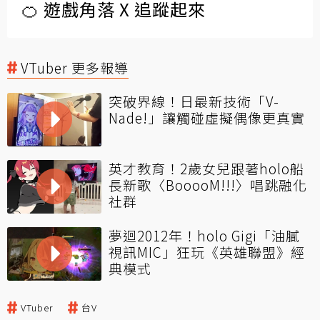
🍊 遊戲角落 X 追蹤起來
VTuber 更多報導
突破界線！日最新技術「V-
Nade!」讓觸碰虛擬偶像更真實
英才教育！2歲女兒跟著holo船
長新歌〈BooooM!!!〉唱跳融化
社群
夢迴2012年！holo Gigi「油膩
視訊MIC」狂玩《英雄聯盟》經
典模式
VTuber
台V