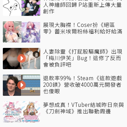
人神繪師回歸 P站重新上傳大量
創作
展現大胸襟！Coser扮《絕區
零》蕾米埃爾粉絲福利給好給滿
人妻除靈《打屁股驅魔師》出現
「梅川伊芙」Bug！這修了反而
會被負評吧
退款率99%！Steam《這款遊戲
200鎂》營收破4000萬元開發者
也傻眼
夢想成真！VTuber結城昨日奈與
《刀劍神域》推出聯動周邊