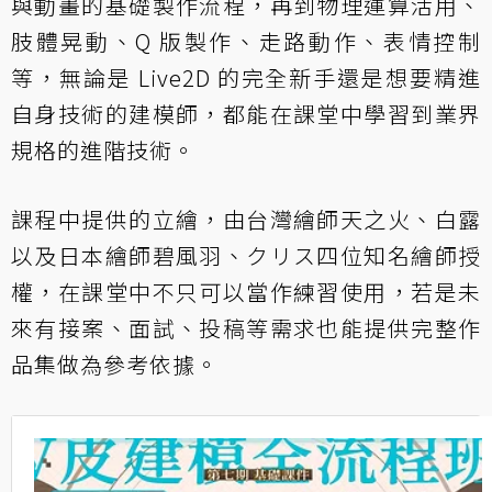
與動畫的基礎製作流程，再到物理運算活用、
肢體晃動、Q 版製作、走路動作、表情控制
等，無論是 Live2D 的完全新手還是想要精進
自身技術的建模師，都能在課堂中學習到業界
規格的進階技術。
課程中提供的立繪，由台灣繪師天之火、白露
以及日本繪師碧風羽、クリス四位知名繪師授
權，在課堂中不只可以當作練習使用，若是未
來有接案、面試、投稿等需求也能提供完整作
品集做為參考依據。