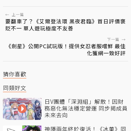
←
上一篇
要翻車了？《艾爾登法環 黑夜君臨》首日評價褒
貶不一 單人遊玩極度不友善
下一篇
→
《劍星》公開PC試玩版！提供女忍者服嚐鮮 最佳
化獲網一致好評
猜你喜歡
同類好文
日V團體「深淵組」解散！因財
務惡化無法穩定營運 同步揭成員
未來去向
神隱兩年終於復活！《冰菓》同