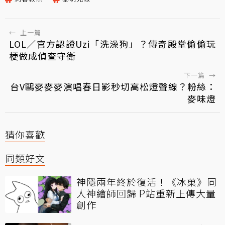
←
上一篇
LOL／官方認證Uzi「洗澡狗」？傳奇殿堂偷偷玩
梗做成偵查守衛
下一篇
→
台V鷗麥麥麥演唱春日影秒切高松燈聲線？粉絲：
麥味燈
猜你喜歡
同類好文
神隱兩年終於復活！《冰菓》同
人神繪師回歸 P站重新上傳大量
創作