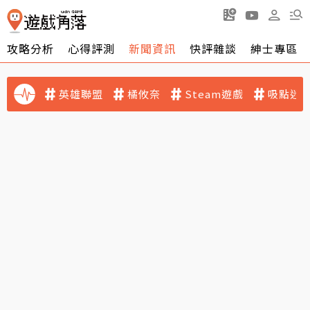
攻略分析
心得評測
新聞資訊
快評雜談
紳士專區
英雄聯盟
橘攸奈
Steam遊戲
吸點迷