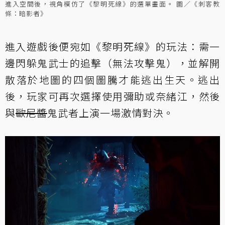
進入空間後，視角模仿了《黎明死線》的選單畫面。 圖／《刺客教
條：暗影者》
進入遊戲後便宛如《黎明死線》的玩法：需一
邊閃躲鬼武士的追擊（無法攻擊鬼），並解開
散落於地圖的四個圖騰才能逃出生天。逃出
後，玩家可再次選擇使用彌助或奈緒江，然後
與
歐尼醬
鬼武者上演一場激情對決。