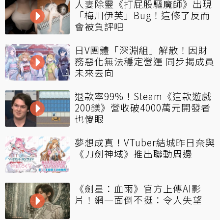
人妻除靈《打屁股驅魔師》出現
「梅川伊芙」Bug！這修了反而
會被負評吧
日V團體「深淵組」解散！因財
務惡化無法穩定營運 同步揭成員
未來去向
退款率99%！Steam《這款遊戲
200鎂》營收破4000萬元開發者
也傻眼
夢想成真！VTuber結城昨日奈與
《刀劍神域》推出聯動周邊
《劍星：血雨》官方上傳AI影
片！網一面倒不挺：令人失望