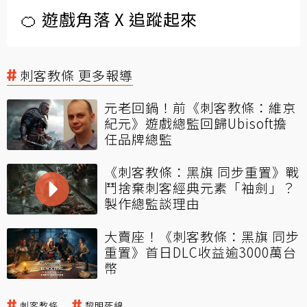
🍊 遊戲角落 X 追蹤起來
刺客教條 更多報導
元老回鍋！前《刺客教條：維京
紀元》遊戲總監回歸Ubisoft擔
任品牌總監
《刺客教條：黑旗 同步重置》戰
鬥捨棄刺客經典元素「袖劍」？
製作總監談理由
大賣座！《刺客教條：黑旗 同步
重置》首日DLC收益逾3000萬台
幣
刺客教條
黎明死線