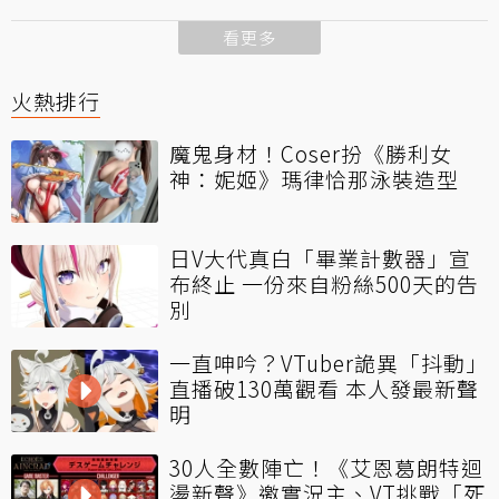
看更多
火熱排行
魔鬼身材！Coser扮《勝利女
神：妮姬》瑪律恰那泳裝造型
日V大代真白「畢業計數器」宣
布終止 一份來自粉絲500天的告
別
一直呻吟？VTuber詭異「抖動」
直播破130萬觀看 本人發最新聲
明
30人全數陣亡！《艾恩葛朗特迴
盪新聲》邀實況主、VT挑戰「死