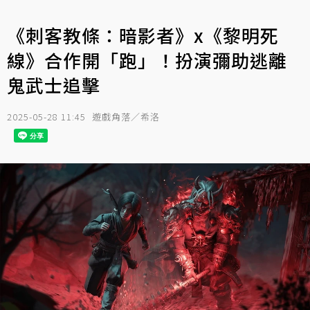
《刺客教條：暗影者》x《黎明死
線》合作開「跑」！扮演彌助逃離
鬼武士追擊
2025-05-28 11:45
遊戲角落／希洛