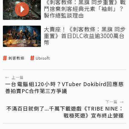
《刺客教條：黑旗 同步重置》戰
鬥捨棄刺客經典元素「袖劍」？
製作總監談理由
大賣座！《刺客教條：黑旗 同步
重置》首日DLC收益逾3000萬台
幣
刺客教條
Ubisoft
←
上一篇
一台電腦組120小時？VTuber Dokibird回應慈
善拍賣PC合作第三方爭議
下一篇
→
不滿百日就倒了...千萬下載遊戲《TRIBE NINE：
戰極死遊》宣布終止營運