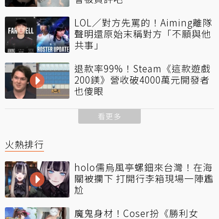
LOL／對方先罵的！Aiming離隊
聲明還原始末稱對方「不願與他
共事」
退款率99%！Steam《這款遊戲
200鎂》營收破4000萬元開發者
也傻眼
看更多
火熱排行
holo儒烏風亭螺鈿來台灣！在海
關被攔下 打開行李箱現場一陣尷
尬
魔鬼身材！Coser扮《勝利女