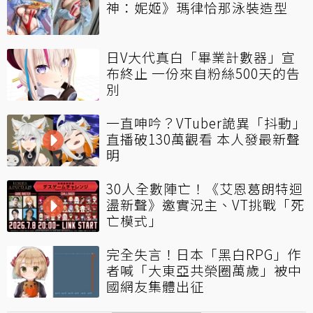
神：妮姬》瑪律恰那泳裝造型
日V大代真白「畢業計數器」宣
布終止 一份來自粉絲500天的告
別
一直呻吟？VTuber詭異「抖動」
直播破130萬觀看 本人發最新聲
明
30人全數陣亡！《艾恩葛朗特迴
盪新聲》邀實況主、VT挑戰「死
亡模式」
完全失言！日本「黑白RPG」作
者喊「大東亞共榮圈萬歲」被中
國網友集體出征