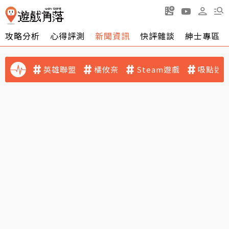
攻略分析
心得評測
新聞資訊
快評雜談
紳士專區
英雄聯盟
橘攸奈
Steam遊戲
吸點迷