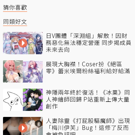
猜你喜歡
同類好文
日V團體「深淵組」解散！因財
務惡化無法穩定營運 同步揭成員
未來去向
展現大胸襟！Coser扮《絕區
零》蕾米埃爾粉絲福利給好給滿
神隱兩年終於復活！《冰菓》同
人神繪師回歸 P站重新上傳大量
創作
人妻除靈《打屁股驅魔師》出現
「梅川伊芙」Bug！這修了反而
會被負評吧