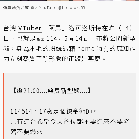
遊戲角落合成 圖／YouTube @Locolost65
台灣
VTuber
「阿罵」洛可洛斯特在昨（14）
日、也就是
114
5
14
宣布將公開新型
民國
年
月
日
態，身為木毛的粉絲憑藉 homo 特有的感知能
力立刻察覺了新形象的正體是甚麼。
【🥞21:00....惡臭新型態....】
114514，17歲是個鍊金術師。
只有這台希望今天各位都不要進來不要降
落不要過來