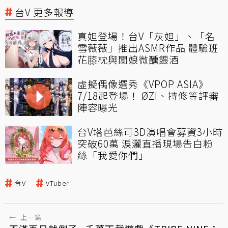
台V 更多報導
真妲登場！台V「灰妲」、「名
雪薇薇」推出ASMR作品 體驗班
花膝枕與闆娘微醺餵酒
虛擬偶像選秀《VPOP ASIA》
7/18起登場！ ØZI、持修等評審
陣容曝光
台V塔芭絲可3D演唱會募資3小時
突破60萬 淚灑直播現場告白粉
絲「我愛你們」
台V
VTuber
←
上一篇