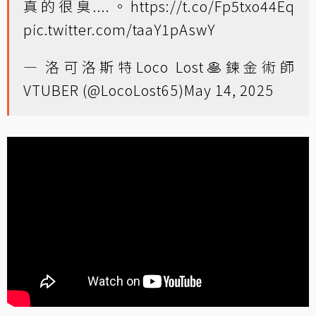
真的很臭....。
https://t.co/Fp5txo44Eq
pic.twitter.com/taaY1pAswY
— 洛可洛斯特Loco Lost🥞鍊金術師
VTUBER (@LocoLost65)
May 14, 2025