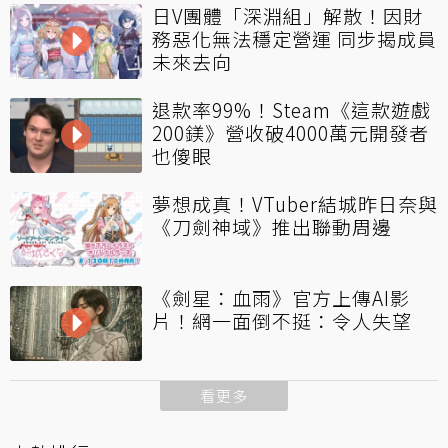
日V團體「深淵組」解散！因財
務惡化無法穩定營運 同步揭成員
未來去向
退款率99%！Steam《這款遊戲
200鎂》營收破4000萬元開發者
也傻眼
夢想成真！VTuber結城昨日奈與
《刀劍神域》推出聯動周邊
《劍星：血雨》官方上傳AI影
片！網一面倒不挺：令人失望
看更多