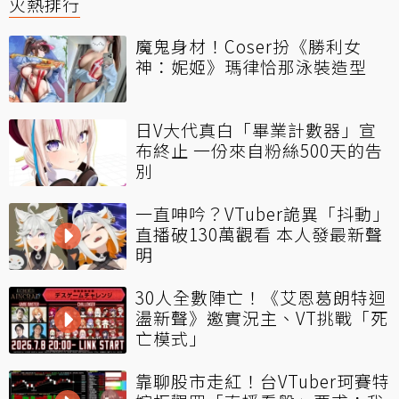
火熱排行
魔鬼身材！Coser扮《勝利女
神：妮姬》瑪律恰那泳裝造型
日V大代真白「畢業計數器」宣
布終止 一份來自粉絲500天的告
別
一直呻吟？VTuber詭異「抖動」
直播破130萬觀看 本人發最新聲
明
30人全數陣亡！《艾恩葛朗特迴
盪新聲》邀實況主、VT挑戰「死
亡模式」
靠聊股市走紅！台VTuber珂賽特