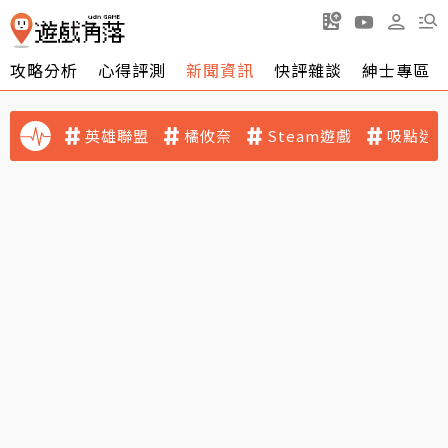
攻略分析
心得評測
新聞資訊
快評雜談
紳士專區
英雄聯盟
橘攸奈
Steam遊戲
吸點迷