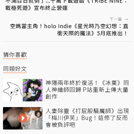
不滿百日就倒了...千萬下載遊戲《TRIBE NINE：
戰極死遊》宣布終止營運
下一篇
→
空媽當主角！holo Indie《星光時乃空幻想：直
衝天際的魔法》5月底推出！
猜你喜歡
同類好文
神隱兩年終於復活！《冰菓》同
人神繪師回歸 P站重新上傳大量
創作
人妻除靈《打屁股驅魔師》出現
「梅川伊芙」Bug！這修了反而
會被負評吧