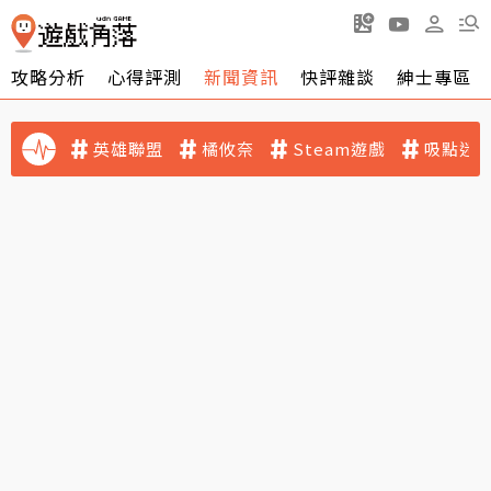
攻略分析
心得評測
新聞資訊
快評雜談
紳士專區
英雄聯盟
橘攸奈
Steam遊戲
吸點迷