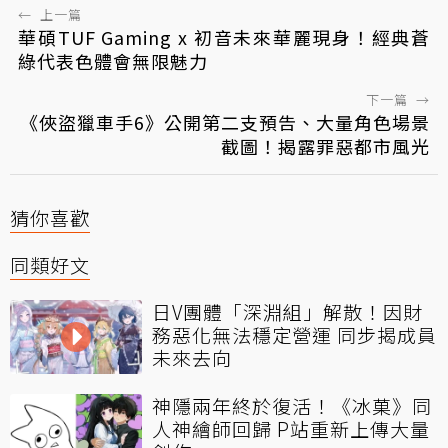
←
上一篇
華碩TUF Gaming x 初音未來華麗現身！經典蒼
綠代表色體會無限魅力
下一篇
→
《俠盜獵車手6》公開第二支預告、大量角色場景
截圖！揭露罪惡都市風光
猜你喜歡
同類好文
日V團體「深淵組」解散！因財
務惡化無法穩定營運 同步揭成員
未來去向
神隱兩年終於復活！《冰菓》同
人神繪師回歸 P站重新上傳大量