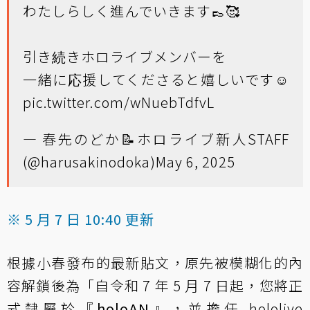
わたしらしく進んでいきます👞🥰
引き続きホロライブメンバーを
一緒に応援してくださると嬉しいです☺️
pic.twitter.com/wNuebTdfvL
— 春先のどか📝ホロライブ新人STAFF
(@harusakinodoka)
May 6, 2025
※ 5 月 7 日 10:40 更新
根據小春發布的最新貼文，原先被模糊化的內
容解鎖後為「自令和 7 年 5 月 7 日起，您將正
式隸屬於
『holoAN』
，並擔任 hololive