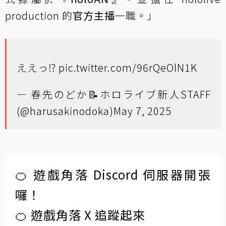
production 的
官方主播
一職。」
ええっ⁉️
pic.twitter.com/96rQeOlN1K
— 春先のどか📝ホロライブ新人STAFF
(@harusakinodoka)
May 7, 2025
🍊 遊戲角落 Discord 伺服器開張
囉！
🍊 遊戲角落 X 追蹤起來