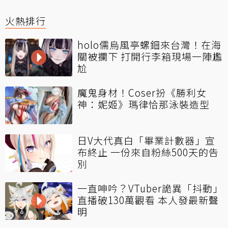
火熱排行
holo儒烏風亭螺鈿來台灣！在海
關被攔下 打開行李箱現場一陣尷
尬
魔鬼身材！Coser扮《勝利女
神：妮姬》瑪律恰那泳裝造型
日V大代真白「畢業計數器」宣
布終止 一份來自粉絲500天的告
別
一直呻吟？VTuber詭異「抖動」
直播破130萬觀看 本人發最新聲
明