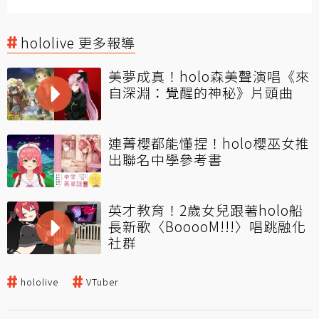
hololive 更多報導
美夢成真！holo森美聲演唱《來
自深淵：覺醒的神秘》片頭曲
連菁櫻都能懂捏！holo櫻巫女推
出聯名中學參考書
英才教育！2歲女兒跟著holo船
長新歌〈BooooM!!!〉唱跳融化
社群
hololive
VTuber