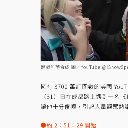
遊戲角落合成 圖／YouTube @IShowSpee
擁有 3700 萬訂閱數的美國 You
（31）日在成都路上遇到一名《
讓他十分傻眼，引起大量觀眾熱
●約 2：51：29 開始