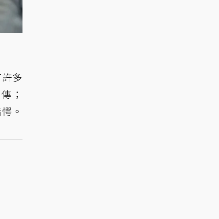
有許多
流傳；
錯愕。