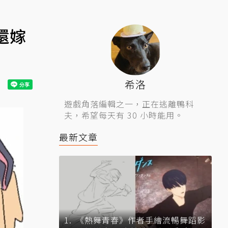
還嫁
希洛
遊戲角落編輯之一，正在逃離鴨科
夫，希望每天有 30 小時能用。
最新文章
《熱舞青春》作者手繪流暢舞蹈影