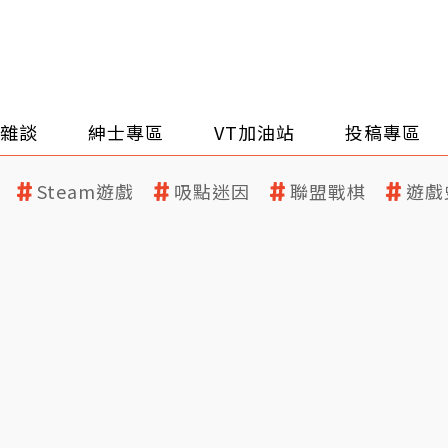
雜談
紳士專區
VT加油站
投稿專區
Steam遊戲
吸點迷因
聯盟戰棋
遊戲