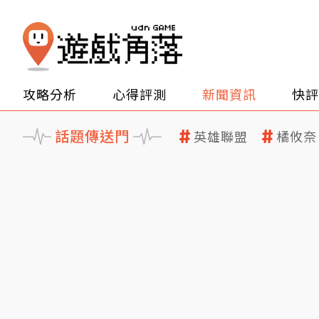
攻略分析
心得評測
新聞資訊
快評
話題傳送門
英雄聯盟
橘攸奈