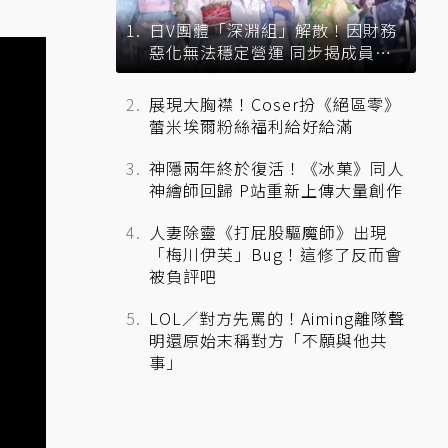
日V團體「深淵組」解散！因財務
惡化無法穩定營運 同步揭成員未
來去向
展現大胸襟！Coser扮《絕區零》
蕾米埃爾粉絲福利給好給滿
神隱兩年終於復活！《冰菓》同人
神繪師回歸 P站重新上傳大量創作
人妻除靈《打屁股驅魔師》出現
「梅川伊芙」Bug！這修了反而會
被負評吧
LOL／對方先罵的！Aiming離隊聲
明還原始末稱對方「不願與他共
事」