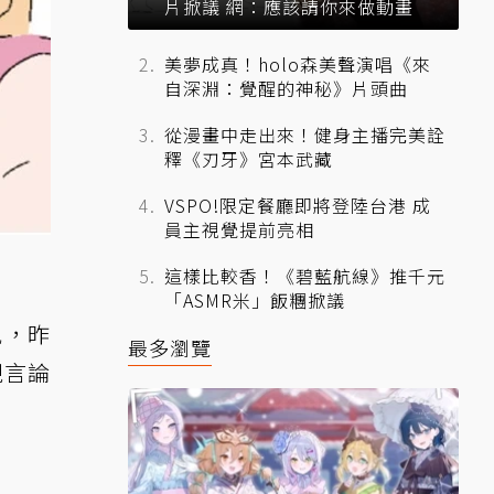
片掀議 網：應該請你來做動畫
美夢成真！holo森美聲演唱《來
自深淵：覺醒的神秘》片頭曲
從漫畫中走出來！健身主播完美詮
釋《刃牙》宮本武藏
VSPO!限定餐廳即將登陸台港 成
員主視覺提前亮相
這樣比較香！《碧藍航線》推千元
「ASMR米」飯糰掀議
況，昨
最多瀏覽
視言論