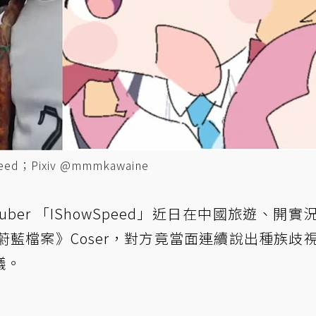
d；Pixiv @mmmkawaine
Tuber 「IShowSpeed」近日在中國旅遊、開實
蔚藍檔案》Coser，對方竟當面連續說出種族歧
議。