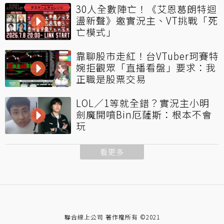
30人全數陣亡！《艾恩葛朗特迴
盪新聲》邀實況主、VT挑戰「死
亡模式」
靠聊股市走紅！台VTuber珂賽特
婉拒觀眾「直播看盤」要求：我
正職是股票交易
LOL／1等就全錯？實況主小明
劍魔開噴Bin厄薩斯：根本不會
玩
看更多
聯合線上公司 著作權所有 ©2021