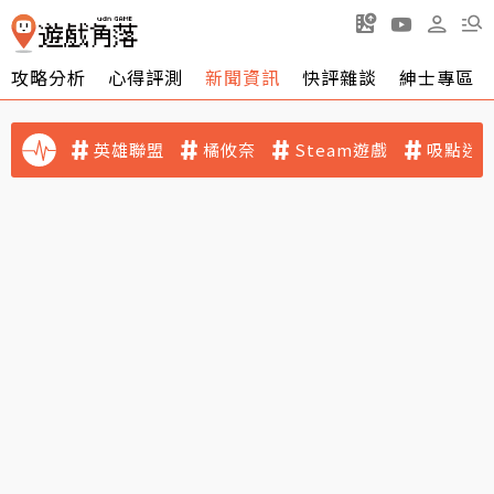
攻略分析
心得評測
新聞資訊
快評雜談
紳士專區
英雄聯盟
橘攸奈
Steam遊戲
吸點迷