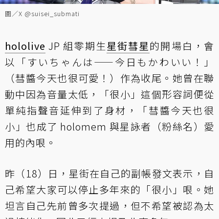
圖／X @suisei_submati
hololive
JP 組零期生
星街彗星
的開場白，會
以「すいちゃんは——今日もかわいい！」
（彗醬今天也很可愛！）作為收尾。她曾在聯
動中因為音量太低，「很小」這個形容詞便從
單純指聲音延伸到了身材，「彗醬今天也很
小」也成了 holomem 與星詠者（粉絲名）愛
用的內哏。
昨（18）日，星街在自己的副帳發文表示，自
己希望大家可以停止多年來的「很小」哏。她
坦言自己先前曾多次提過，但不希望被認為太