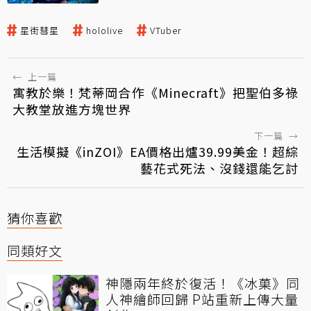
星街彗星
hololive
VTuber
←
上一篇
寓教於樂！梵蒂岡合作《Minecraft》把聖伯多祿
大教堂放進方塊世界
下一篇
→
生活模擬《inZOI》EA價格出爐39.99美金！超綜
藝花式死法、沒錢還能乞討
猜你喜歡
同類好文
神隱兩年終於復活！《冰菓》同
人神繪師回歸 P站重新上傳大量