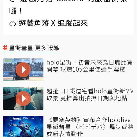
囉！
🍊 遊戲角落 X 追蹤起來
星街彗星 更多報導
holo星街、初音未來為日職比賽
開幕 球速105公里使選手震驚
超扯...日鐵道宅看holo星街新MV
取景 竟推算出拍攝日期與地點
《要塞英雄》宣布合作hololive
星街彗星 〈ビビデバ〉舞步或將
成新表情動作