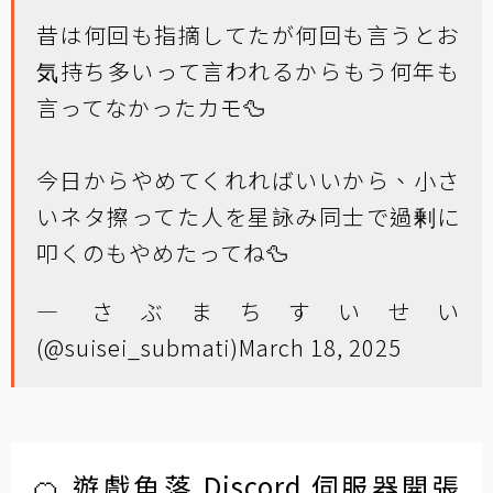
昔は何回も指摘してたが何回も言うとお
気持ち多いって言われるからもう何年も
言ってなかったカモ🦆
今日からやめてくれればいいから、小さ
いネタ擦ってた人を星詠み同士で過剰に
叩くのもやめたってね🦆
— さぶまちすいせい
(@suisei_submati)
March 18, 2025
🍊 遊戲角落 Discord 伺服器開張