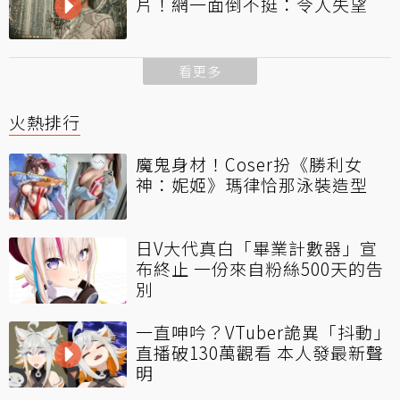
片！網一面倒不挺：令人失望
看更多
火熱排行
魔鬼身材！Coser扮《勝利女
神：妮姬》瑪律恰那泳裝造型
日V大代真白「畢業計數器」宣
布終止 一份來自粉絲500天的告
別
一直呻吟？VTuber詭異「抖動」
直播破130萬觀看 本人發最新聲
明