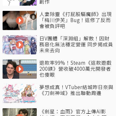
創作
人妻除靈《打屁股驅魔師》出現
「梅川伊芙」Bug！這修了反而
會被負評吧
日V團體「深淵組」解散！因財
務惡化無法穩定營運 同步揭成員
未來去向
退款率99%！Steam《這款遊戲
200鎂》營收破4000萬元開發者
也傻眼
夢想成真！VTuber結城昨日奈與
《刀劍神域》推出聯動周邊
《劍星：血雨》官方上傳AI影