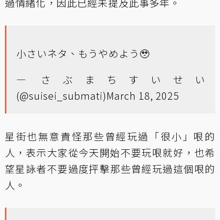
過情緒化，因此已經未提及此事多年。
小さいネタ、もうやめよう🥹
— さぶまちすいせい
(@suisei_submati)
March 18, 2025
星街也無意責怪那些曾經玩過「很小」哏的
人，表示大家從今天開始不要玩哏就好，也希
望星詠者不要過度抨擊那些曾經玩過這個哏的
人。