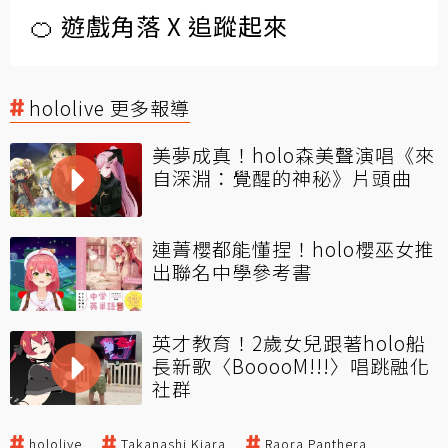
🍊 遊戲角落 X 追蹤起來
hololive 更多報導
美夢成真！holo森美聲演唱《來
自深淵：覺醒的神秘》片頭曲
連菁櫻都能懂捏！holo櫻巫女推
出聯名中學參考書
英才教育！2歲女兒跟著holo船
長新歌〈BooooM!!!〉唱跳融化
社群
hololive
Takanashi Kiara
Raora Panthera