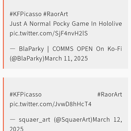
#KFPicasso
#RaorArt
Just A Normal Pocky Game In Hololive
pic.twitter.com/SjF4nvH2lS
— BlaParky | COMMS OPEN On Ko-Fi
(@BlaParky)
March 11, 2025
#KFPicasso
#RaorArt
pic.twitter.com/JvwD8hHcT4
— squaer_art (@SquaerArt)
March 12,
2025