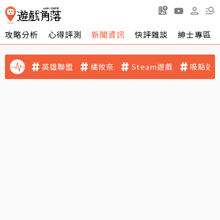
攻略分析
心得評測
新聞資訊
快評雜談
紳士專區
英雄聯盟
橘攸奈
Steam遊戲
吸點迷