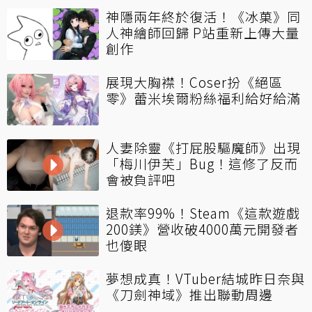
神隱兩年終於復活！《冰菓》同
人神繪師回歸 P站重新上傳大量
創作
展現大胸襟！Coser扮《絕區
零》蕾米埃爾粉絲福利給好給滿
人妻除靈《打屁股驅魔師》出現
「梅川伊芙」Bug！這修了反而
會被負評吧
退款率99%！Steam《這款遊戲
200鎂》營收破4000萬元開發者
也傻眼
夢想成真！VTuber結城昨日奈與
《刀劍神域》推出聯動周邊