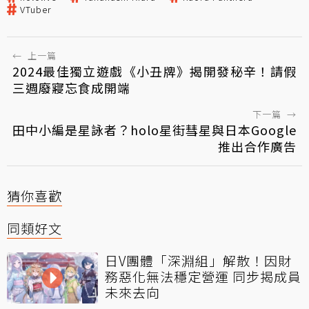
VTuber
←
上一篇
2024最佳獨立遊戲《小丑牌》揭開發秘辛！請假
三週廢寢忘食成開端
下一篇
→
田中小編是星詠者？holo星街彗星與日本Google
推出合作廣告
猜你喜歡
同類好文
日V團體「深淵組」解散！因財
務惡化無法穩定營運 同步揭成員
未來去向