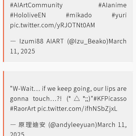
#AIArtCommunity
#AIanime
#HololiveEN
#mikado
#yuri
pic.twitter.com/yRJOTNt0AM
— Izumi88 AIART (@Izu_Beako)
March
11, 2025
"W-Wait… if we keep going, our lips are
gonna touch…?! (°△°;;)"
#KFPicasso
#RaorArt
pic.twitter.com/ifhNSbZjxL
— 原理迪安 (@andyleeyuan)
March 11,
2025