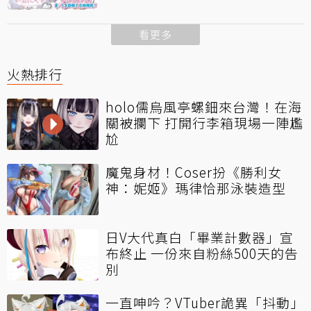
看更多
火熱排行
holo儒烏風亭螺鈿來台灣！在海
關被攔下 打開行李箱現場一陣尷
尬
魔鬼身材！Coser扮《勝利女
神：妮姬》瑪律恰那泳裝造型
日V大代真白「畢業計數器」宣
布終止 一份來自粉絲500天的告
別
一直呻吟？VTuber詭異「抖動」