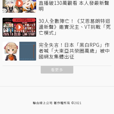
直播破130萬觀看 本人發最新聲
明
30人全數陣亡！《艾恩葛朗特迴
盪新聲》邀實況主、VT挑戰「死
亡模式」
完全失言！日本「黑白RPG」作
者喊「大東亞共榮圈萬歲」被中
國網友集體出征
看更多
聯合線上公司 著作權所有 ©2021