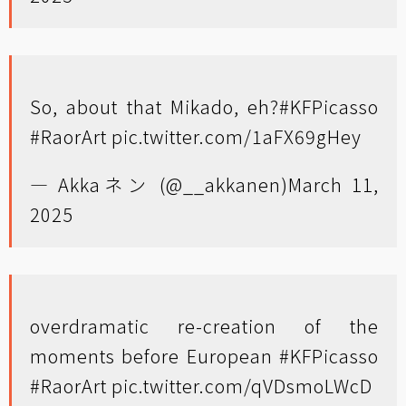
So, about that Mikado, eh?
#KFPicasso
#RaorArt
pic.twitter.com/1aFX69gHey
— Akkaネン (@__akkanen)
March 11,
2025
overdramatic re-creation of the
moments before European
#KFPicasso
#RaorArt
pic.twitter.com/qVDsmoLWcD