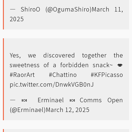
— ShiroO (@OgumaShiro)
March 11,
2025
Yes, we discovered together the
sweetness of a forbidden snack~ 💋
#RaorArt
#Chattino
#KFPicasso
pic.twitter.com/DnwkVGB0nJ
— 🍬 Erminael 🍬Comms Open
(@Erminael)
March 12, 2025