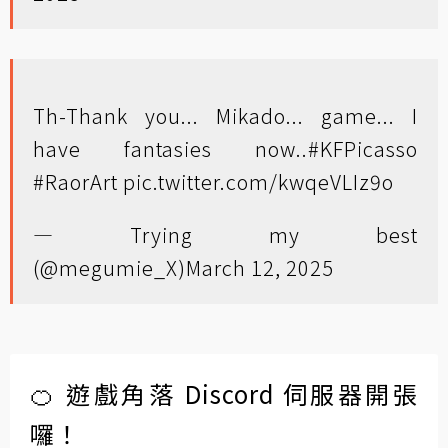
Th-Thank you... Mikado... game... I
have fantasies now..
#KFPicasso
#RaorArt
pic.twitter.com/kwqeVLIz9o
— Trying my best
(@megumie_X)
March 12, 2025
🍊 遊戲角落 Discord 伺服器開張
囉！