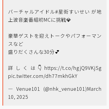
バーチャルアイドル
#星街すいせい
が地
上波音楽番組初MCに挑戦💎
豪華ゲストを迎えトークやパフォーマン
スなど
盛りだくさんな30分💕
詳しくは👇
https://t.co/hgjQ9VKjSg
pic.twitter.com/dh77mkhGkY
— Venue101 (@nhk_venue101)
March
10, 2025