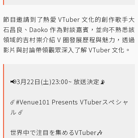
節目邀請到了熱愛 VTuber 文化的創作歌手大
石昌良、Daoko 作為對談嘉賓，並向不熟悉該
領域的吉村崇介紹 V 圈發展歷程與魅力，透過
影片與討論帶領觀眾深入了解 VTuber 文化。
📢3月22日(土)23:00~ 放送決定📡
☄️
#Venue101
Presents VTuberスペシャ
ル ☄️
世界中で注目を集めるVTuber🎶