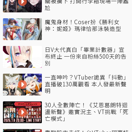
關被攔下 打開行李箱現場一陣尷
尬
魔鬼身材！Coser扮《勝利女
神：妮姬》瑪律恰那泳裝造型
日V大代真白「畢業計數器」宣
布終止 一份來自粉絲500天的告
別
一直呻吟？VTuber詭異「抖動」
直播破130萬觀看 本人發最新聲
明
30人全數陣亡！《艾恩葛朗特迴
盪新聲》邀實況主、VT挑戰「死
亡模式」