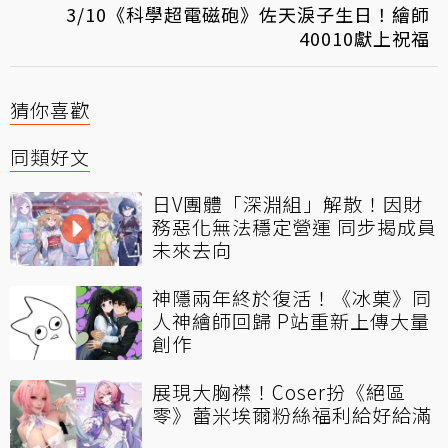
3/10《科學超電磁砲》佐天淚子生日！繪師
40010獻上祝福
猜你喜歡
同類好文
日V團體「深淵組」解散！因財
務惡化無法穩定營運 同步揭成員
未來去向
神隱兩年終於復活！《冰菓》同
人神繪師回歸 P站重新上傳大量
創作
展現大胸襟！Coser扮《絕區
零》蕾米埃爾粉絲福利給好給滿