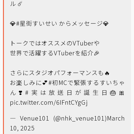
ル ☄️
💎
#星街すいせい
からメッセージ💎
トークではオススメのVTuberや
世界で活躍するVTuberを紹介🎉
さらにスタジオパフォーマンスも🔥
お楽しみに💕
#初MCで緊張するすいちゃ
ん
❣️
#実は放送日が誕生日
🎂🎀
pic.twitter.com/6IFntCYgGj
— Venue101 (@nhk_venue101)
March
10, 2025