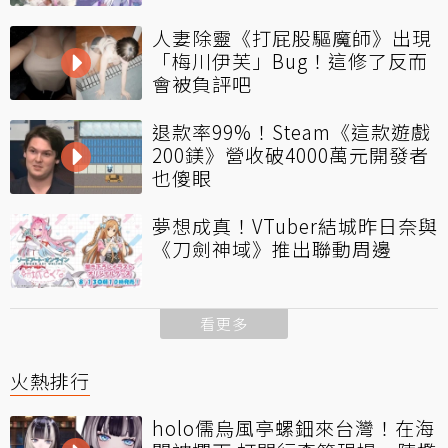
人妻除靈《打屁股驅魔師》出現
「梅川伊芙」Bug！這修了反而
會被負評吧
退款率99%！Steam《這款遊戲
200鎂》營收破4000萬元開發者
也傻眼
夢想成真！VTuber結城昨日奈與
《刀劍神域》推出聯動周邊
看更多
火熱排行
holo儒烏風亭螺鈿來台灣！在海