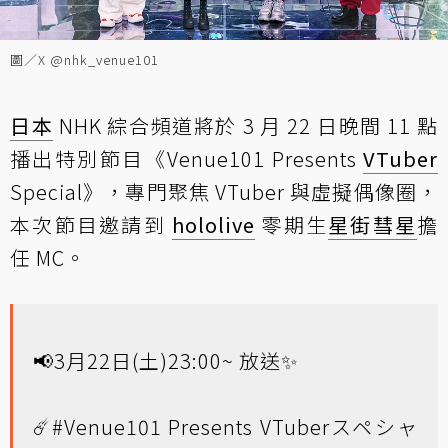
圖／X @nhk_venue101
日本
NHK 綜合頻道將於 3 月 22 日晚間 11 點
播出特別節目《Venue101 Presents
VTuber
Special》，專門聚焦 VTuber 與虛擬偶像圈，
本次節目邀請到
hololive
零期生
星街彗星
擔
任 MC。
📢3月22日(土)23:00~ 放送✨
☄️
#Venue101
Presents VTuberスペシャ