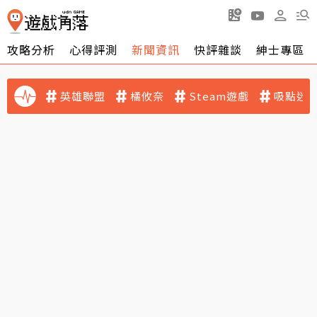
攻略分析
心得評測
新聞資訊
快評雜談
紳士專區
英雄聯盟
橘攸奈
Steam遊戲
吸點迷