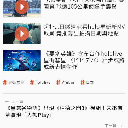
開幕 球速105公里使選手震驚
超扯...日鐵道宅看holo星街新MV
取景 竟推算出拍攝日期與地點
《要塞英雄》宣布合作hololive
星街彗星 〈ビビデバ〉舞步或將
成新表情動作
星街彗星
hololive
VTuber
日本
←
上一篇
《星露谷物語》出現《柏德之門3》模組！未來有
望實現「人熊Play」
下一篇
→