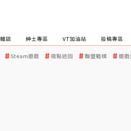
雜談
紳士專區
VT加油站
投稿專區
Steam遊戲
吸點迷因
聯盟戰棋
遊戲