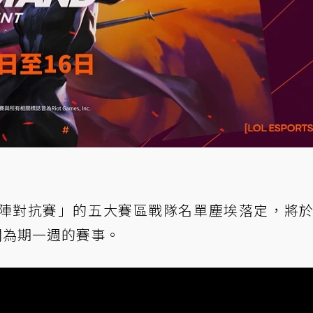
陣對抗賽」的五大賽區戰隊名單塵埃落定，將於 
 展開為期一週的賽事。