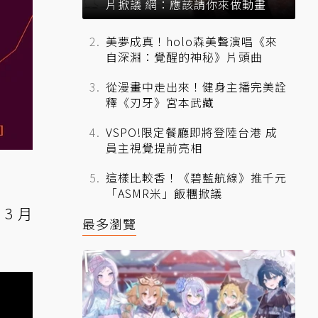
片掀議 網：應該請你來做動畫
美夢成真！holo森美聲演唱《來
自深淵：覺醒的神秘》片頭曲
從漫畫中走出來！健身主播完美詮
釋《刃牙》宮本武藏
VSPO!限定餐廳即將登陸台港 成
員主視覺提前亮相
這樣比較香！《碧藍航線》推千元
「ASMR米」飯糰掀議
3 月
最多瀏覽