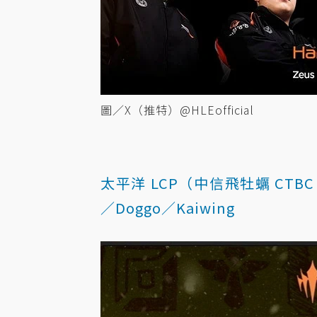
圖／X（推特）@HLEofficial
太平洋 LCP（中信飛牡蠣 CTBC Fly
／Doggo／Kaiwing