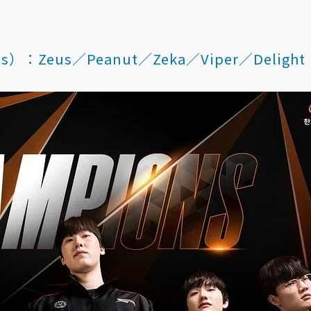
rts）：Zeus／Peanut／Zeka／Viper／Delight