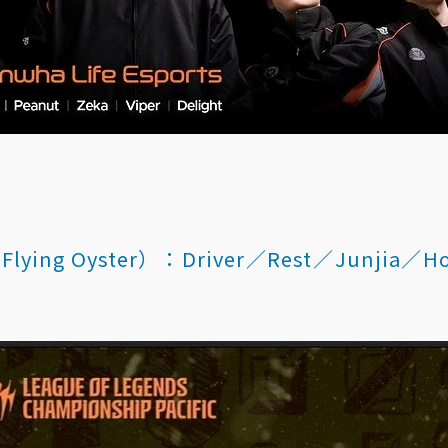
ing Oyster）：Driver／Rest／Junjia／H