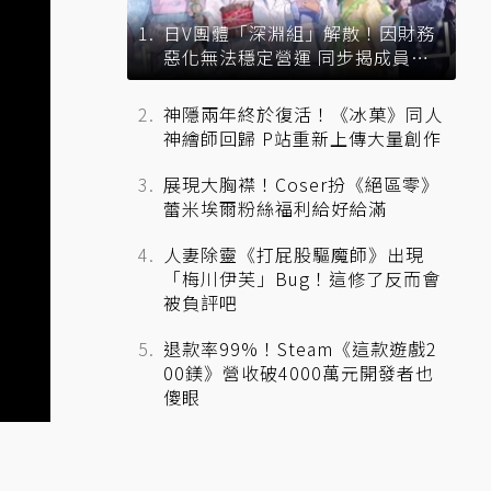
日V團體「深淵組」解散！因財務
惡化無法穩定營運 同步揭成員未
來去向
神隱兩年終於復活！《冰菓》同人
神繪師回歸 P站重新上傳大量創作
展現大胸襟！Coser扮《絕區零》
蕾米埃爾粉絲福利給好給滿
人妻除靈《打屁股驅魔師》出現
「梅川伊芙」Bug！這修了反而會
被負評吧
退款率99%！Steam《這款遊戲2
00鎂》營收破4000萬元開發者也
傻眼