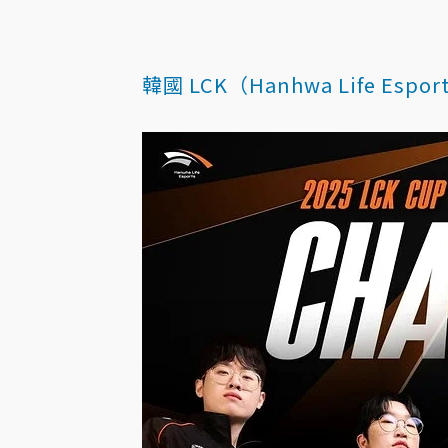
韓國 LCK（Hanhwa Life Espo