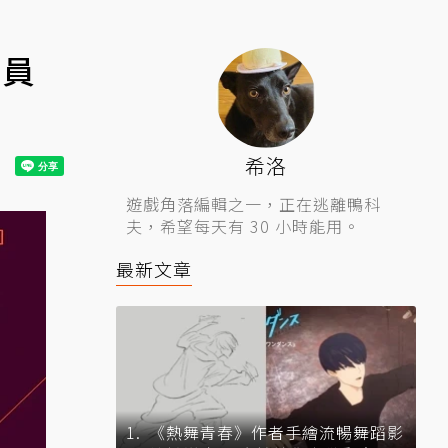
成員
希洛
遊戲角落編輯之一，正在逃離鴨科
夫，希望每天有 30 小時能用。
最新文章
《熱舞青春》作者手繪流暢舞蹈影