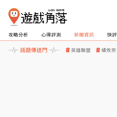
攻略分析
心得評測
新聞資訊
快評
話題傳送門
英雄聯盟
橘攸奈