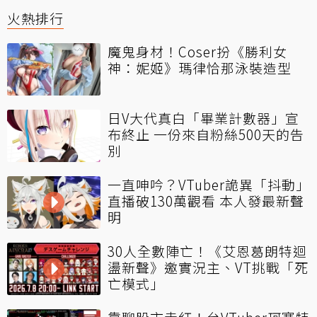
火熱排行
魔鬼身材！Coser扮《勝利女
神：妮姬》瑪律恰那泳裝造型
日V大代真白「畢業計數器」宣
布終止 一份來自粉絲500天的告
別
一直呻吟？VTuber詭異「抖動」
直播破130萬觀看 本人發最新聲
明
30人全數陣亡！《艾恩葛朗特迴
盪新聲》邀實況主、VT挑戰「死
亡模式」