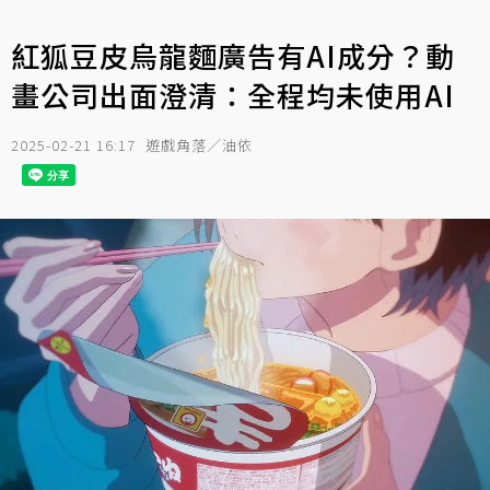
紅狐豆皮烏龍麵廣告有AI成分？動
畫公司出面澄清：全程均未使用AI
2025-02-21 16:17
遊戲角落／油依