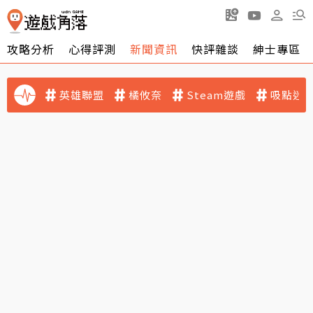
攻略分析
心得評測
新聞資訊
快評雜談
紳士專區
英雄聯盟
橘攸奈
Steam遊戲
吸點迷