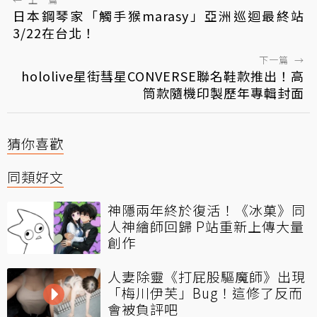
日本鋼琴家「觸手猴marasy」亞洲巡迴最終站
3/22在台北！
下一篇
→
hololive星街彗星CONVERSE聯名鞋款推出！高
筒款隨機印製歷年專輯封面
猜你喜歡
同類好文
神隱兩年終於復活！《冰菓》同
人神繪師回歸 P站重新上傳大量
創作
人妻除靈《打屁股驅魔師》出現
「梅川伊芙」Bug！這修了反而
會被負評吧