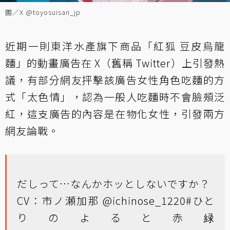
圖／X @toyosuisan_jp
近期一則東洋水產旗下商品「紅狐 豆皮烏龍
麵」的動畫廣告在 X（舊稱 Twitter）上引發熱
議，有部分網友抨擊該廣告女性角色吃麵的方
式「太色情」，認為一般人吃麵時不會臉頰泛
紅，這支廣告的內容是在物化女性，引發兩方
網友論戰。
だしって…なんかホッとしないですか？
CV：市ノ瀬加那
@ichinose_1220
#ひと
りのよると赤緑