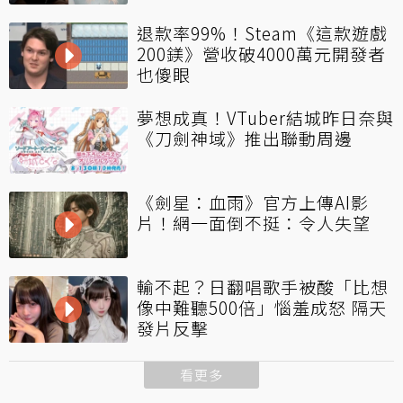
退款率99%！Steam《這款遊戲
200鎂》營收破4000萬元開發者
也傻眼
夢想成真！VTuber結城昨日奈與
《刀劍神域》推出聯動周邊
《劍星：血雨》官方上傳AI影
片！網一面倒不挺：令人失望
輸不起？日翻唱歌手被酸「比想
像中難聽500倍」惱羞成怒 隔天
發片反擊
看更多