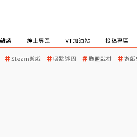
雜談
紳士專區
VT加油站
投稿專區
Steam遊戲
吸點迷因
聯盟戰棋
遊戲