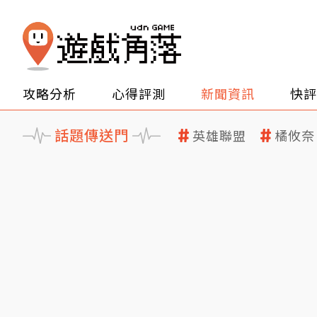
攻略分析
心得評測
新聞資訊
快評
話題傳送門
英雄聯盟
橘攸奈