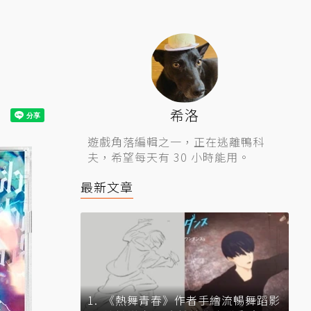
希洛
遊戲角落編輯之一，正在逃離鴨科
夫，希望每天有 30 小時能用。
最新文章
《熱舞青春》作者手繪流暢舞蹈影