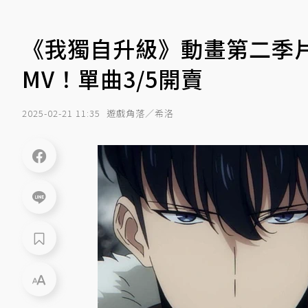
《我獨自升級》動畫第二季片頭
MV！單曲3/5開賣
2025-02-21 11:35
遊戲角落／希洛