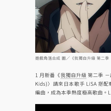
遊戲角落合成 圖／《我獨自升級 第二季 －起
1 月新番《
我獨自升級
第二季 －起於
Kids)〉請來日本歌手 LiSA 搭配
編曲，成為本季熱度極高歌曲。Li