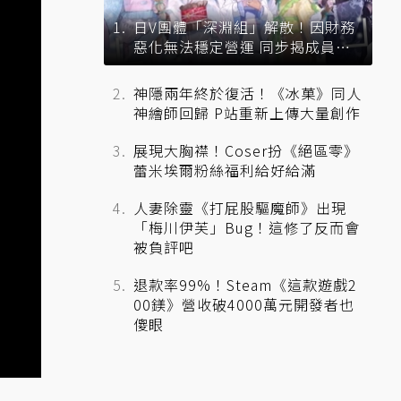
日V團體「深淵組」解散！因財務
惡化無法穩定營運 同步揭成員未
來去向
神隱兩年終於復活！《冰菓》同人
神繪師回歸 P站重新上傳大量創作
展現大胸襟！Coser扮《絕區零》
蕾米埃爾粉絲福利給好給滿
人妻除靈《打屁股驅魔師》出現
「梅川伊芙」Bug！這修了反而會
被負評吧
退款率99%！Steam《這款遊戲2
00鎂》營收破4000萬元開發者也
傻眼