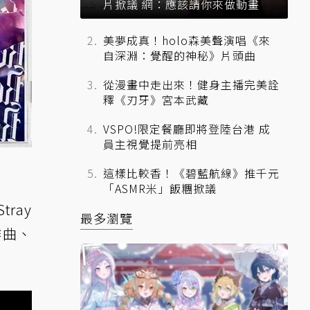
片掀議 網：應該請你來做動畫
美夢成真！holo森美聲演唱《來
自深淵：覺醒的神秘》片頭曲
從漫畫中走出來！健身主播完美詮
釋《刃牙》宮本武藏
VSPO!限定餐廳即將登陸台港 成
員主視覺提前亮相
這樣比較香！《碧藍航線》推千元
「ASMR米」飯糰掀議
tray
最多瀏覽
之作曲、