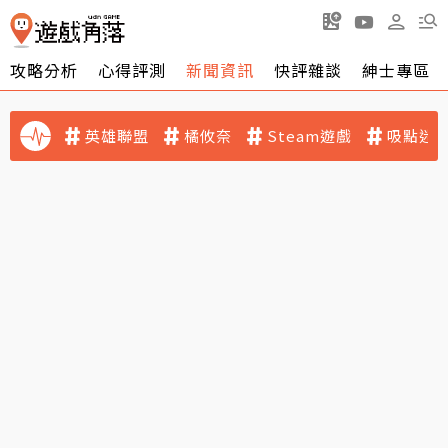
攻略分析
心得評測
新聞資訊
快評雜談
紳士專區
英雄聯盟
橘攸奈
Steam遊戲
吸點迷