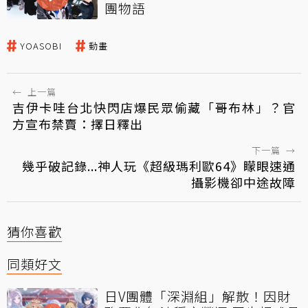
團物語
YOASOBI
動畫
←
上一篇
吉伊卡哇台北快閃店爆民眾偷藏「哥布林」？官
方宣布禁賣：擇日釋出
下一篇
→
幾乎破記錄...神人玩《超級瑪利歐64》矇眼速通
攝影機卻中途故障
猜你喜歡
同類好文
日V團體「深淵組」解散！因財