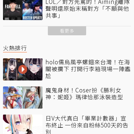
LOL／對方先罵的！Aiming離隊
聲明還原始末稱對方「不願與他
共事」
看更多
火熱排行
holo儒烏風亭螺鈿來台灣！在海
關被攔下 打開行李箱現場一陣尷
尬
魔鬼身材！Coser扮《勝利女
神：妮姬》瑪律恰那泳裝造型
日V大代真白「畢業計數器」宣
布終止 一份來自粉絲500天的告
別