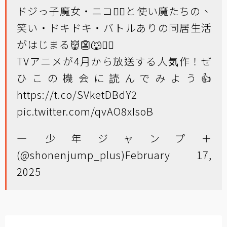
ドジっ子魔女・ニコ🧙‍♀️と使い魔たちの、
笑い・ドキドキ・バトルありの同居生活
がはじまる👹👺🐺🧛‍♀️
TVアニメが4月から放送する人気作！ぜ
ひこの機会に読んでみよう👍
https://t.co/SVketDBdY2
pic.twitter.com/qvAO8xIsoB
— 少年ジャンプ＋
(@shonenjump_plus)
February 17,
2025