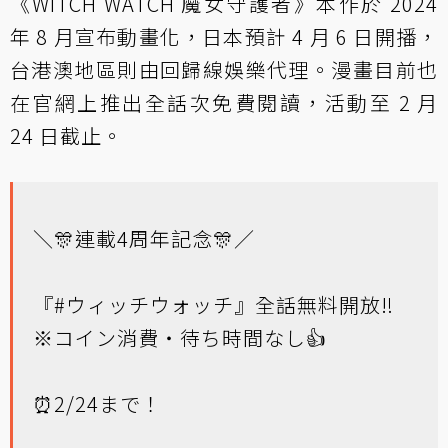
《WITCH WATCH 魔女守護者》本作於 2024
年 8 月宣布動畫化，日本預計 4 月 6 日開播，
台港澳地區則由回歸線娛樂代理。漫畫目前也
在官網上推出全話次免費閱讀，活動至 2 月
24 日截止。
＼🎊連載4周年記念🎊／
『
#ウィッチウォッチ
』全話無料開放‼️
※コイン消費・待ち時間なし👍
⏰2/24まで！