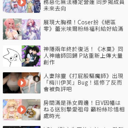
務惡化無法穩定營運 同步揭成員
未來去向
展現大胸襟！Coser扮《絕區
零》蕾米埃爾粉絲福利給好給滿
神隱兩年終於復活！《冰菓》同
人神繪師回歸 P站重新上傳大量
創作
人妻除靈《打屁股驅魔師》出現
「梅川伊芙」Bug！這修了反而
會被負評吧
房間滿是孫女周邊！日V因幡は
ねる送別摯愛祖母 籲粉絲珍惜相
處時光