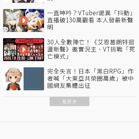
一直呻吟？VTuber詭異「抖動」
直播破130萬觀看 本人發最新聲
明
30人全數陣亡！《艾恩葛朗特迴
盪新聲》邀實況主、VT挑戰「死
亡模式」
完全失言！日本「黑白RPG」作
者喊「大東亞共榮圈萬歲」被中
國網友集體出征
看更多