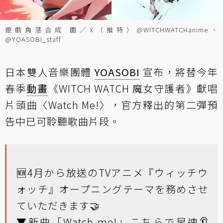
遊戲角落合成 圖／X（推特）@WITCHWATCHanime、
@YOASOBI_staff
日本雙人音樂團體
YOASOBI
宣布，將替今年
春季
動畫
《WITCH WATCH 魔女守護者》獻唱
片頭曲〈Watch Me!〉，官方釋出的第二彈預
告中已可聆聽歌曲片段。
🆕4月から放送のTVアニメ『ウィッチウ
ォッチ』オープニングテーマを務めさせ
ていただきます🤝
▼新曲「Watch me!」こちらで早速👂