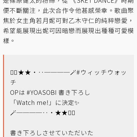
是篠原健太的粉絲，從 《SKET DANCE》時期
便不斷關注，此次合作令他甚感榮幸。歌曲聚
焦於女主角若月妮可對乙木守仁的純粹戀愛，
希望能展現出妮可因暗戀而展現出種種可愛模
樣。
🧙‍♀️★★・‥────🪄
#ウィッチウォッ
チ
OPは
#YOASOBI
書き下ろし
「Watch me!」に決定✨
🪄────‥・★★🧙‍♀️
書き下ろしさせていただいた