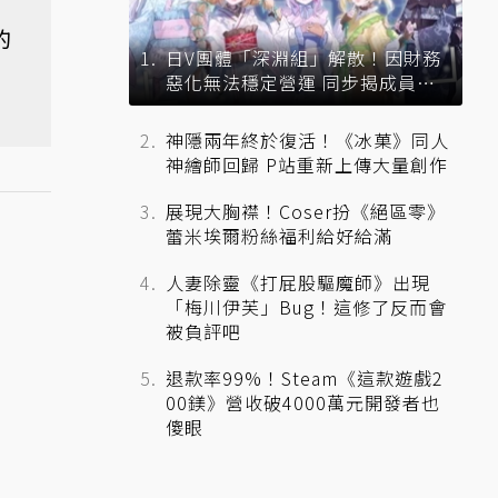
的
日V團體「深淵組」解散！因財務
惡化無法穩定營運 同步揭成員未
來去向
神隱兩年終於復活！《冰菓》同人
神繪師回歸 P站重新上傳大量創作
展現大胸襟！Coser扮《絕區零》
蕾米埃爾粉絲福利給好給滿
人妻除靈《打屁股驅魔師》出現
「梅川伊芙」Bug！這修了反而會
被負評吧
退款率99%！Steam《這款遊戲2
00鎂》營收破4000萬元開發者也
傻眼