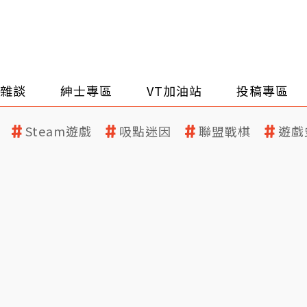
雜談
紳士專區
VT加油站
投稿專區
Steam遊戲
吸點迷因
聯盟戰棋
遊戲