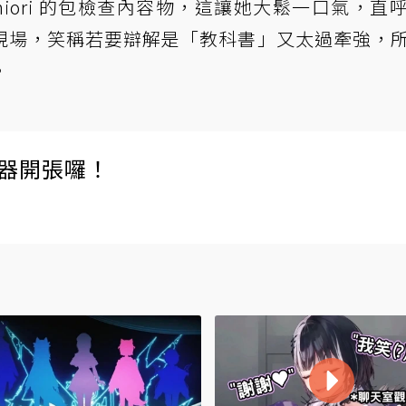
iori 的包檢查內容物，這讓她大鬆一口氣，直
現場，笑稱若要辯解是「教科書」又太過牽強，
。
伺服器開張囉！