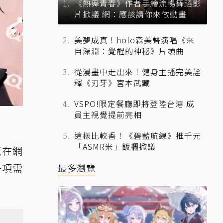
《熱舞青春》作者手繪流暢舞蹈影
片掀議 網：應該請你來做動畫
美夢成真！holo森美聲演唱《來
自深淵：覺醒的神秘》片頭曲
從漫畫中走出來！健身主播完美詮
釋《刃牙》宮本武藏
VSPO!限定餐廳即將登陸台港 成
員主視覺提前亮相
這樣比較香！《碧藍航線》推千元
「ASMR米」飯糰掀議
藏在網
一項需
最多瀏覽