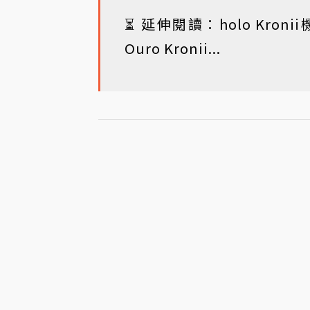
⏳ 延伸閱讀：
holo Kro
Ouro Kronii...