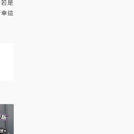
呼若是
所幸這