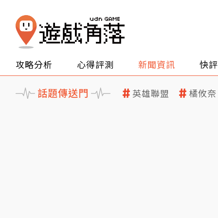
攻略分析
心得評測
新聞資訊
快評
話題傳送門
英雄聯盟
橘攸奈