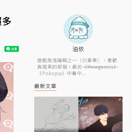
超多
油依
遊戲角落編輯之一（已畢業），喜歡
真理果的那個。最近
《Mewgenics》
《Pokopia》中毒中...
最新文章