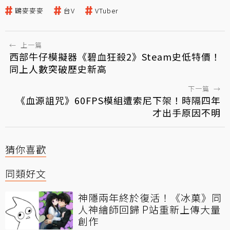
鷗麥麥麥
台V
VTuber
←
上一篇
西部牛仔模擬器《碧血狂殺2》Steam史低特價！
同上人數突破歷史新高
下一篇
→
《血源詛咒》60FPS模組遭索尼下架！時隔四年
才出手原因不明
猜你喜歡
同類好文
神隱兩年終於復活！《冰菓》同
人神繪師回歸 P站重新上傳大量
創作