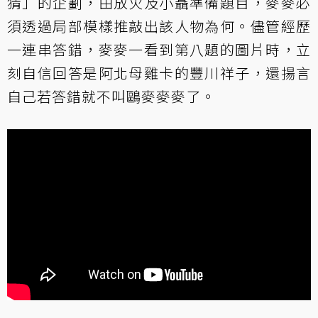
猜」的企劃，由放火及小聶準備題目，麥麥必
須透過局部模樣推敲出該人物為何。儘管經歷
一連串答錯，麥麥一看到第八題的圖片時，立
刻自信回答是阿北母雞卡的豐川祥子，還揚言
自己若答錯就不叫鷗麥麥麥了。