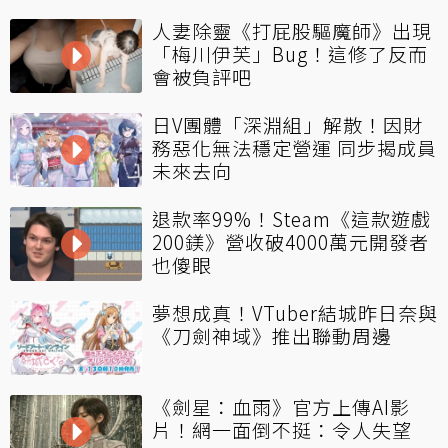
人妻除靈《打屁股驅魔師》出現
「梅川伊芙」Bug！這修了反而
會被負評吧
日V團體「深淵組」解散！因財
務惡化無法穩定營運 同步揭成員
未來去向
退款率99%！Steam《這款遊戲
200鎂》營收破4000萬元開發者
也傻眼
夢想成真！VTuber結城昨日奈與
《刀劍神域》推出聯動周邊
《劍星：血雨》官方上傳AI影
片！網一面倒不挺：令人失望