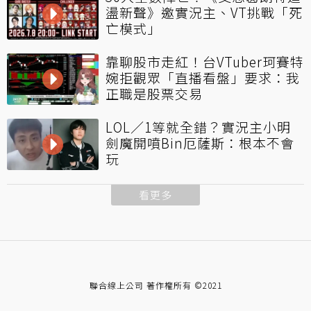
盪新聲》邀實況主、VT挑戰「死
亡模式」
靠聊股市走紅！台VTuber珂賽特
婉拒觀眾「直播看盤」要求：我
正職是股票交易
LOL／1等就全錯？實況主小明
劍魔開噴Bin厄薩斯：根本不會
玩
看更多
聯合線上公司 著作權所有 ©2021