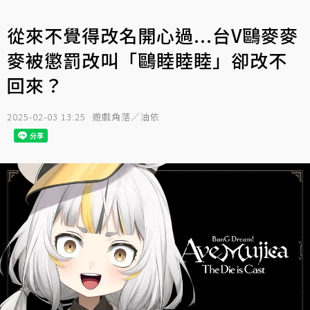
從來不覺得改名開心過...台V鷗麥麥
麥被懲罰改叫「鷗睦睦睦」卻改不
回來？
2025-02-03 13:25
遊戲角落／油依