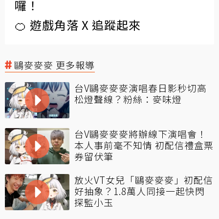
囉！
🍊 遊戲角落 X 追蹤起來
鷗麥麥麥 更多報導
台V鷗麥麥麥演唱春日影秒切高
松燈聲線？粉絲：麥味燈
台V鷗麥麥麥將辦線下演唱會！
本人事前毫不知情 初配信禮盒票
券留伏筆
放火VT女兒「鷗麥麥麥」初配信
好抽象？1.8萬人同接一起快閃
探監小玉