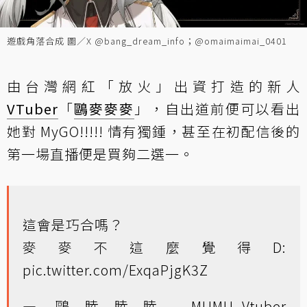
遊戲角落合成 圖／X @bang_dream_info；@omaimaimai_0401
由台灣網紅「放火」出資打造的新人
VTuber
「
鷗麥麥麥
」，自出道前便可以看出
她對 MyGO!!!!! 情有獨鍾，甚至在初配信後的
第一場直播便是買夠二選一。
這會是巧合嗎？
麥麥不這麼覺得D:
pic.twitter.com/ExqaPjgK3Z
— 鷗睦睦睦 MUMU_Vtuber