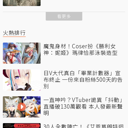
看更多
火熱排行
魔鬼身材！Coser扮《勝利女
神：妮姬》瑪律恰那泳裝造型
日V大代真白「畢業計數器」宣
布終止 一份來自粉絲500天的告
別
一直呻吟？VTuber詭異「抖動」
直播破130萬觀看 本人發最新聲
明
30人全數陣亡！《艾恩葛朗特迴