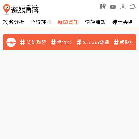
攻略分析
心得評測
新聞資訊
快評雜談
紳士專區
英雄聯盟
橘攸奈
Steam遊戲
吸點迷