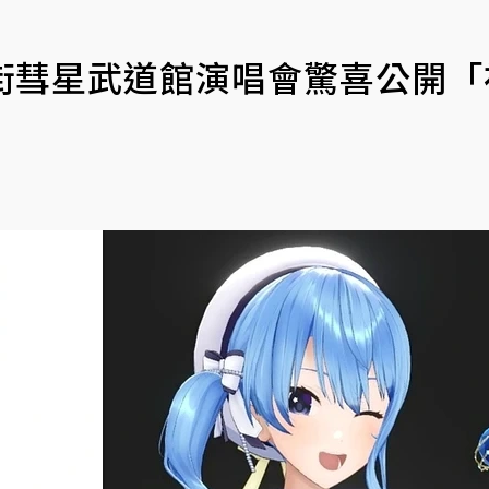
e星街彗星武道館演唱會驚喜公開