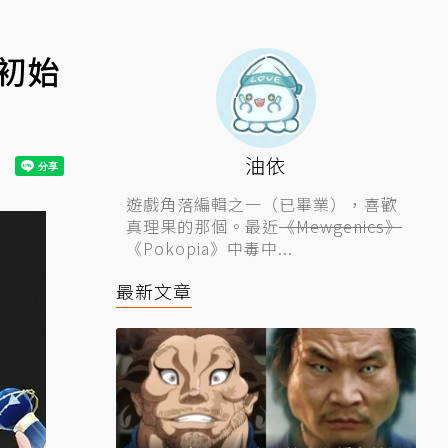
「初始
油依
遊戲角落編輯之一（已畢業），喜歡
真理果的那個。最近
《Mewgenics》
《Pokopia》中毒中...
最新文章