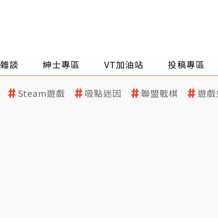
雜談
紳士專區
VT加油站
投稿專區
Steam遊戲
吸點迷因
聯盟戰棋
遊戲