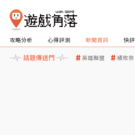
攻略分析
心得評測
新聞資訊
快評
話題傳送門
英雄聯盟
橘攸奈