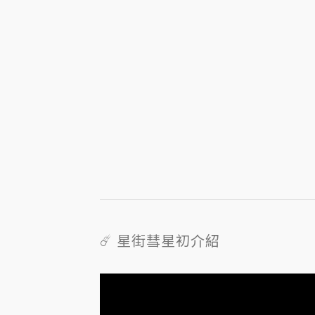
☄️ 星街彗星初介紹