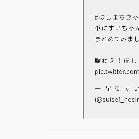
#ほしまちぎ
単にすいちゃ
まとめてみまし
賑わえ！ほし
pic.twitter.c
— 星街す
(@suisei_hosi