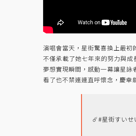
演唱會當天，星街驚喜換上最初
不僅承載了她七年來的努力與成長
夢想實現瞬間，感動一幕讓星詠
看了也不禁連連直呼懷念，慶幸
☄️
#星街すいせ