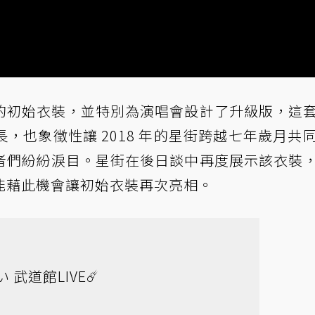
的初始衣裝，並特別為演唱會設計了升級版，這
，也象徵性讓 2018 年的星街跨越七年歲月共
者們紛紛淚目。星街在後日談中再度展示該衣裝
能藉此機會讓初始衣裝再次亮相。
い
武道館LIVE☄️