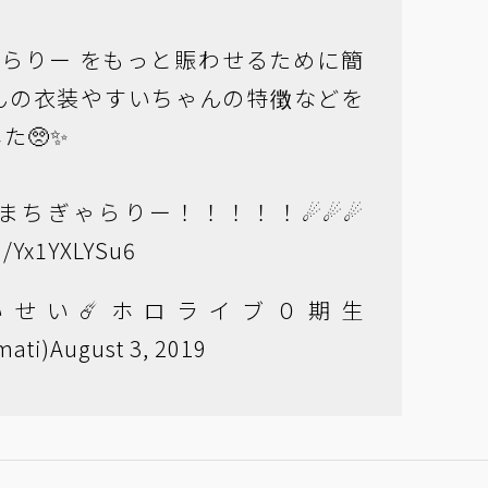
ゃらりー
をもっと賑わせるために簡
んの衣装やすいちゃんの特徴などを
た🥺✨
まちぎゃらりー！！！！！☄☄☄
om/Yx1YXLYSu6
いせい☄️ホロライブ０期生
mati)
August 3, 2019