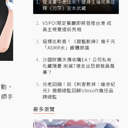
從漫畫中走出來！健身主播完美詮
釋《刃牙》宮本武藏
VSPO!限定餐廳即將登陸台港 成
員主視覺提前亮相
這樣比較香！《碧藍航線》推千元
「ASMR米」飯糰掀議
沙國財團天價收購EA！公司私有
化藏隱憂 削減7億支出恐掀裁員風
暴？
元老回鍋！前《刺客教條：維京紀
活動，
元》遊戲總監回歸Ubisoft擔任品
繪師手
牌總監
最多瀏覽