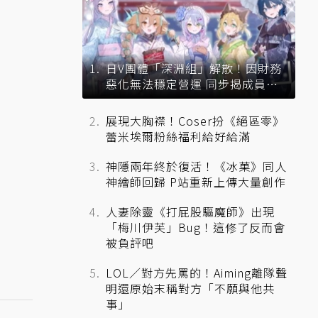
日V團體「深淵組」解散！因財務
惡化無法穩定營運 同步揭成員未
來去向
展現大胸襟！Coser扮《絕區零》
蕾米埃爾粉絲福利給好給滿
神隱兩年終於復活！《冰菓》同人
神繪師回歸 P站重新上傳大量創作
人妻除靈《打屁股驅魔師》出現
「梅川伊芙」Bug！這修了反而會
被負評吧
LOL／對方先罵的！Aiming離隊聲
明還原始末稱對方「不願與他共
事」