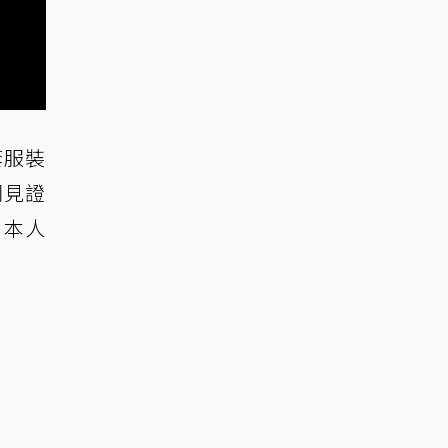
套服裝
同見證
，本人