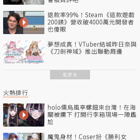
退款率99%！Steam《這款遊戲
200鎂》營收破4000萬元開發者
也傻眼
夢想成真！VTuber結城昨日奈與
《刀劍神域》推出聯動周邊
看更多
火熱排行
holo儒烏風亭螺鈿來台灣！在海
關被攔下 打開行李箱現場一陣尷
尬
魔鬼身材！Coser扮《勝利女