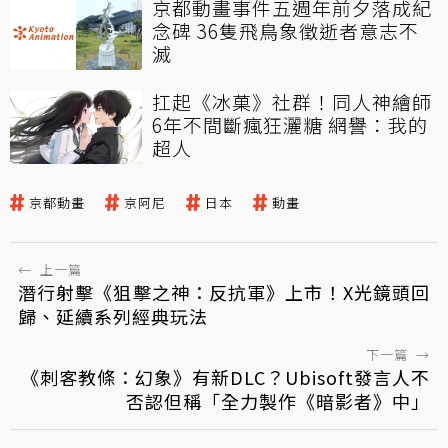
京都動畫事件五週年前夕落成紀
念碑 36隻飛鳥象徵逝者意志不
滅
扛起《冰菓》社群！同人神繪師
6年不間斷瘋狂灑糖 網譽：我的
超人
京都動畫
京阿尼
日本
動畫
←
上一篇
潛行射擊《狙擊之神：反抗軍》上市！X光鏡頭回
歸、延續系列經典玩法
下一篇
→
《刺客教條：幻象》有新DLC？Ubisoft發言人不
否認但稱「全力製作《暗影者》中」