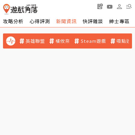
攻略分析
心得評測
新聞資訊
快評雜談
紳士專區
英雄聯盟
橘攸奈
Steam遊戲
吸點迷