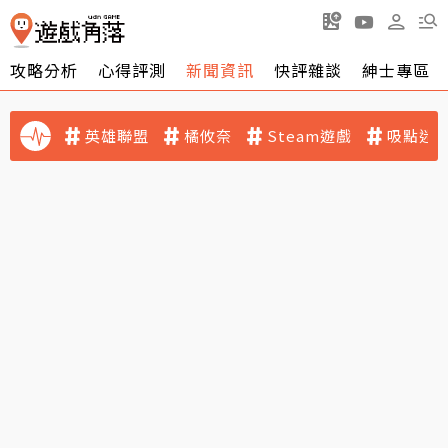
攻略分析
心得評測
新聞資訊
快評雜談
紳士專區
英雄聯盟
橘攸奈
Steam遊戲
吸點迷