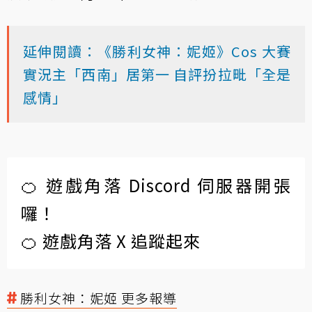
延伸閱讀：《勝利女神：妮姬》Cos 大賽
實況主「西南」居第一 自評扮拉毗「全是
感情」
🍊 遊戲角落 Discord 伺服器開張
囉！
🍊 遊戲角落 X 追蹤起來
勝利女神：妮姬 更多報導