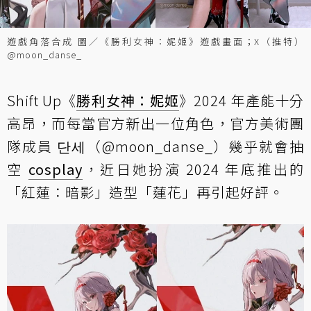
遊戲角落合成 圖／《勝利女神：妮姬》遊戲畫面；X（推特）
@moon_danse_
Shift Up《
勝利女神：妮姬
》2024 年產能十分
高昂，而每當官方新出一位角色，官方美術團
隊成員 단세（@moon_danse_）幾乎就會抽
空
cosplay
，近日她扮演 2024 年底推出的
「紅蓮：暗影」造型「蓮花」再引起好評。