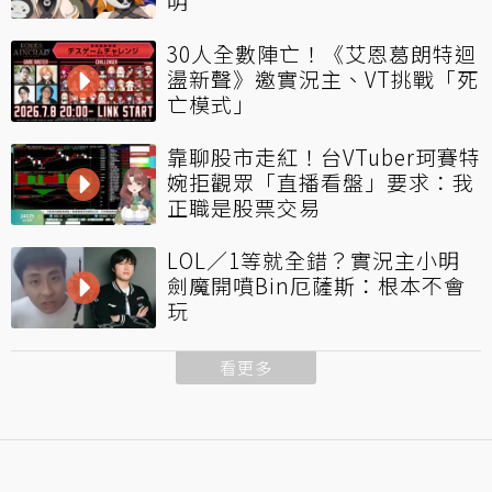
明
30人全數陣亡！《艾恩葛朗特迴
盪新聲》邀實況主、VT挑戰「死
亡模式」
靠聊股市走紅！台VTuber珂賽特
婉拒觀眾「直播看盤」要求：我
正職是股票交易
LOL／1等就全錯？實況主小明
劍魔開噴Bin厄薩斯：根本不會
玩
看更多