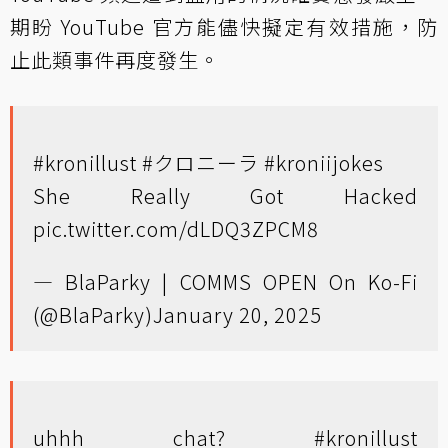
期盼 YouTube 官方能儘快擬定有效措施，防
止此類事件再度發生。
#kronillust
#クロニーラ
#kroniijokes
She Really Got Hacked
pic.twitter.com/dLDQ3ZPCM8
— BlaParky | COMMS OPEN On Ko-Fi
(@BlaParky)
January 20, 2025
uhhh chat?
#kronillust