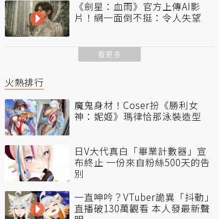
《劍星：血雨》官方上傳AI影
片！網一面倒不挺：令人失望
看更多
火熱排行
魔鬼身材！Coser扮《勝利女
神：妮姬》瑪律恰那泳裝造型
日V大代真白「畢業計數器」宣
布終止 一份來自粉絲500天的告
別
一直呻吟？VTuber詭異「抖動」
直播破130萬觀看 本人發最新聲