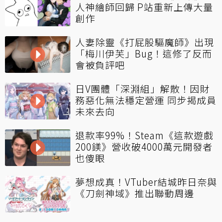
人神繪師回歸 P站重新上傳大量
創作
人妻除靈《打屁股驅魔師》出現
「梅川伊芙」Bug！這修了反而
會被負評吧
日V團體「深淵組」解散！因財
務惡化無法穩定營運 同步揭成員
未來去向
退款率99%！Steam《這款遊戲
200鎂》營收破4000萬元開發者
也傻眼
夢想成真！VTuber結城昨日奈與
《刀劍神域》推出聯動周邊