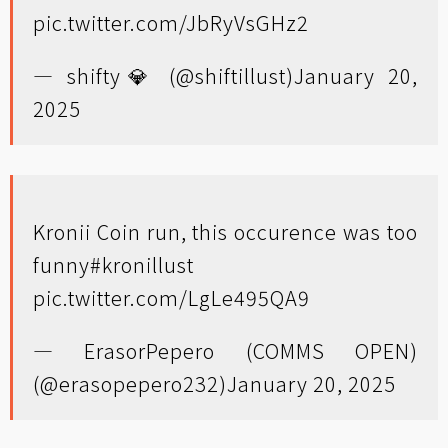
pic.twitter.com/JbRyVsGHz2
— shifty💎 (@shiftillust)
January 20,
2025
Kronii Coin run, this occurence was too
funny
#kronillust
pic.twitter.com/LgLe495QA9
— ErasorPepero (COMMS OPEN)
(@erasopepero232)
January 20, 2025