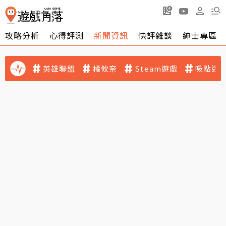
攻略分析
心得評測
新聞資訊
快評雜談
紳士專區
英雄聯盟
橘攸奈
Steam遊戲
吸點迷