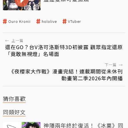
Ouro Kronii
hololive
VTuber
←
上一篇
還在GO？台V洛可洛斯特3D初披露 觀眾指定還原
「竟敢無視燈」名場面
下一篇
→
《夜櫻家大作戰》漫畫完結！連載期間從未休刊
動畫第二季2026年內開播
猜你喜歡
同類好文
神隱兩年終於復活！《冰菓》同