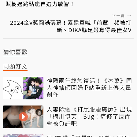
賦樹過路點能自選力敏智！
下一篇
→
2024金V獎圓滿落幕！素還真喊「前輩」頻被打
斷、DIKA豚足姬奪得最佳女V
猜你喜歡
同類好文
神隱兩年終於復活！《冰菓》同
人神繪師回歸 P站重新上傳大量
創作
人妻除靈《打屁股驅魔師》出現
「梅川伊芙」Bug！這修了反而
會被負評吧