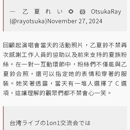
— 乙夏れい🌻🐹OtsukaRay
(@rayotsuka)
November 27, 2024
回顧起演唱會當天的活動照片，乙夏鈴不禁再
次感謝工作人員的協助以及前來支持的夏族粉
絲。在一對一互動環節中，粉絲們不僅能與乙
夏鈴合照，還可以指定她的表情和穿著的服
裝。她笑著透露，當天有一堆人選擇了 C 選
項，這讓理解的觀眾們都不禁會心一笑。
台湾ライブの1on1交流会では