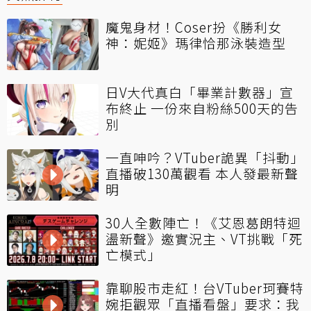
魔鬼身材！Coser扮《勝利女
神：妮姬》瑪律恰那泳裝造型
日V大代真白「畢業計數器」宣
布終止 一份來自粉絲500天的告
別
一直呻吟？VTuber詭異「抖動」
直播破130萬觀看 本人發最新聲
明
30人全數陣亡！《艾恩葛朗特迴
盪新聲》邀實況主、VT挑戰「死
亡模式」
靠聊股市走紅！台VTuber珂賽特
婉拒觀眾「直播看盤」要求：我