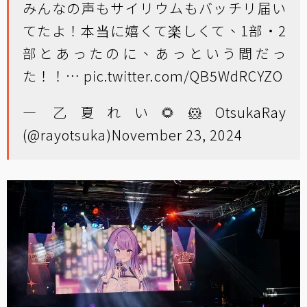
みんなの声もサイリウムもバッチリ届い
てたよ！本当に嬉くて楽しくて、1部・2
部とあったのに、あっという間だっ
た！！…
pic.twitter.com/QB5WdRCYZO
— 乙夏れい🌻🐹OtsukaRay
(@rayotsuka)
November 23, 2024