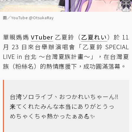
圖／YouTube @OtsukaRay
單親媽媽
VTuber
乙夏鈴（
乙夏れい
）於 11
月 23 日來台舉辦演唱會「乙夏鈴 SPECIAL
LIVE in 台北 ～台灣夏族計畫～」，在台灣夏
族（粉絲名）的熱情應援下，成功圓滿落幕。
台湾ソロライブ、おつかれいちゃーん‼️
来てくれたみんな本当にありがとうっ
めちゃくちゃ熱かったぁあ💪✨