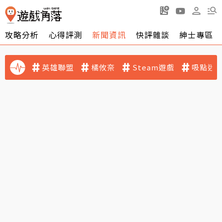
攻略分析
心得評測
新聞資訊
快評雜談
紳士專區
英雄聯盟
橘攸奈
Steam遊戲
吸點迷