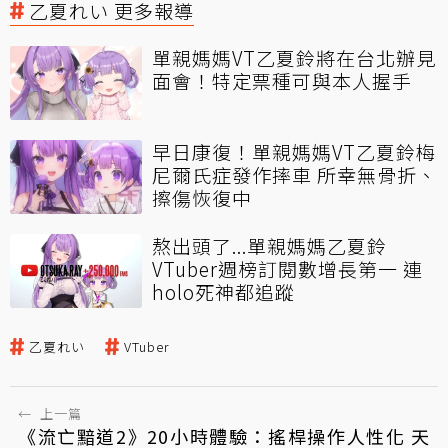
乙夏れい 更多報導
單親媽媽VT乙夏鈴將在台北辦見
面會！特定票種可與本人握手
早日康復！單親媽媽VT乙夏鈴梅
尼爾氏症發作摔車 所幸無骨折、
擦傷恢復中
熬出頭了...單親媽媽乙夏鈴
VTuber週榜訂閱數增長第一 連
holo死神都追蹤
乙夏れい
VTuber
←
上一篇
《流亡黯道2》20小時體驗：搖桿操作人性化 天