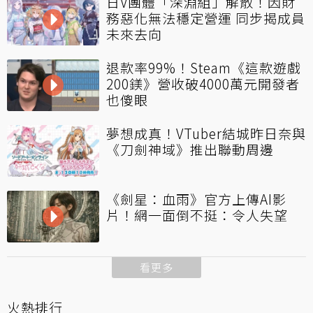
日V團體「深淵組」解散！因財
務惡化無法穩定營運 同步揭成員
未來去向
退款率99%！Steam《這款遊戲
200鎂》營收破4000萬元開發者
也傻眼
夢想成真！VTuber結城昨日奈與
《刀劍神域》推出聯動周邊
《劍星：血雨》官方上傳AI影
片！網一面倒不挺：令人失望
看更多
火熱排行