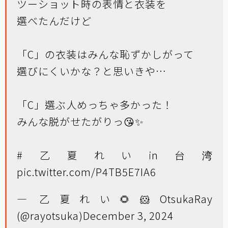
ツーショット時の表情と衣装を
選べたんだけど
「C」の衣装はみんな恥ずかしがって
選びにくいかな？と思いきや…
「C」選ぶ人めっちゃ多かった！
みんな脱がせたがりっ😘✨️
#乙夏れいin台湾
pic.twitter.com/P4TB5E7IA6
— 乙夏れい🌻🐹OtsukaRay
(@rayotsuka)
December 3, 2024