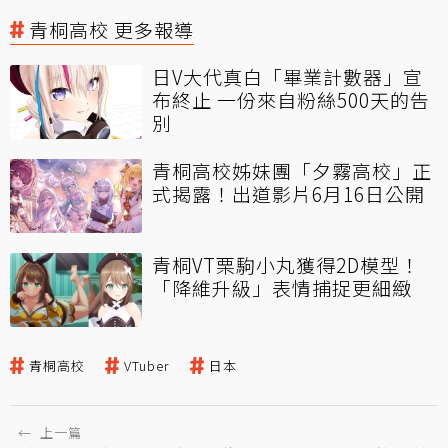
青桐高校 更多報導
日V大代真白「畢業計數器」宣
布終止 一份來自粉絲500天的告
別
青桐高校姊妹團「夕霧高校」正
式揭露！出道影片6月16日公開
青桐VT栗駒小丸獲得2D模型！
「降維升級」表情捕捉更細緻
青桐高校
VTuber
日本
←
上一篇