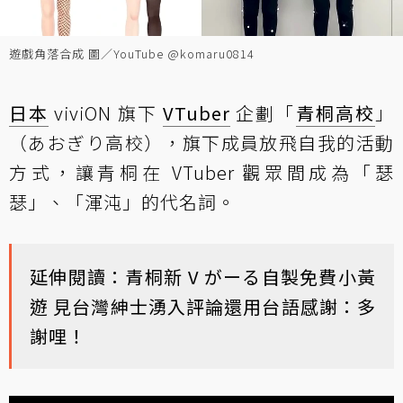
遊戲角落合成 圖／YouTube @komaru0814
日本
viviON 旗下
VTuber
企劃「
青桐高校
」
（あおぎり高校），旗下成員放飛自我的活動
方式，讓青桐在 VTuber 觀眾間成為「瑟
瑟」、「渾沌」的代名詞。
延伸閱讀：
青桐新 V がーる自製免費小黃
遊 見台灣紳士湧入評論還用台語感謝：多
謝哩！