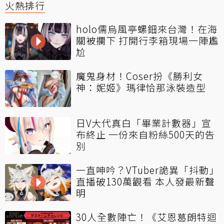
火熱排行
holo儒烏風亭螺鈿來台灣！在海
關被攔下 打開行李箱現場一陣尷
尬
魔鬼身材！Coser扮《勝利女
神：妮姬》瑪律恰那泳裝造型
日V大代真白「畢業計數器」宣
布終止 一份來自粉絲500天的告
別
一直呻吟？VTuber詭異「抖動」
直播破130萬觀看 本人發最新聲
明
30人全數陣亡！《艾恩葛朗特迴