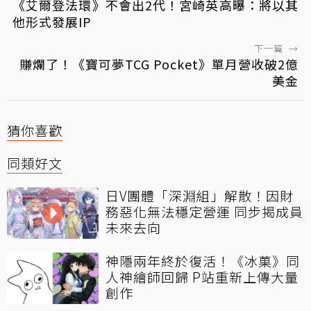
《艾爾登法環》不會出2代！宮崎英高曝：將以其
他形式發展IP
下一篇
→
賺爛了！《寶可夢TCG Pocket》單月營收破2億
美金
猜你喜歡
同類好文
日V團體「深淵組」解散！因財
務惡化無法穩定營運 同步揭成員
未來去向
神隱兩年終於復活！《冰菓》同
人神繪師回歸 P站重新上傳大量
創作