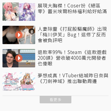
展現大胸襟！Coser扮《絕區
零》蕾米埃爾粉絲福利給好給滿
人妻除靈《打屁股驅魔師》出現
「梅川伊芙」Bug！這修了反而
會被負評吧
退款率99%！Steam《這款遊戲
200鎂》營收破4000萬元開發者
也傻眼
夢想成真！VTuber結城昨日奈與
《刀劍神域》推出聯動周邊
看更多