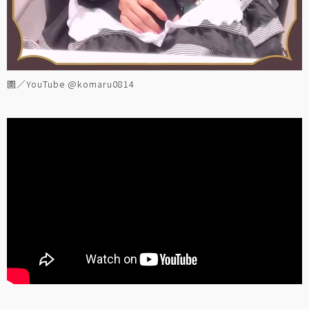
圖／YouTube @komaru0814