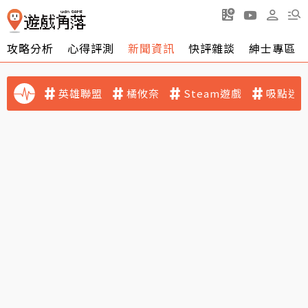
攻略分析
心得評測
新聞資訊
快評雜談
紳士專區
英雄聯盟
橘攸奈
Steam遊戲
吸點迷