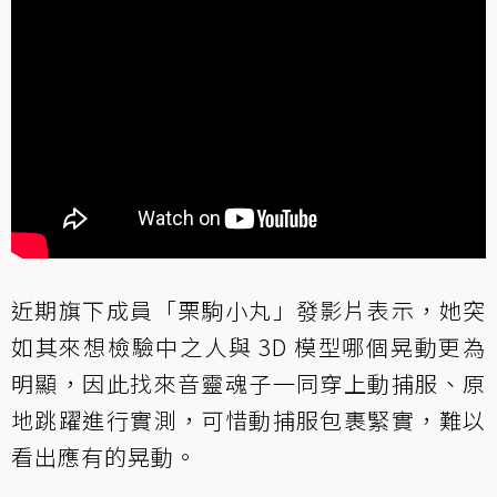
近期旗下成員「栗駒小丸」發影片表示，她突
如其來想檢驗中之人與 3D 模型哪個晃動更為
明顯，因此找來音靈魂子一同穿上動捕服、原
地跳躍進行實測，可惜動捕服包裹緊實，難以
看出應有的晃動。