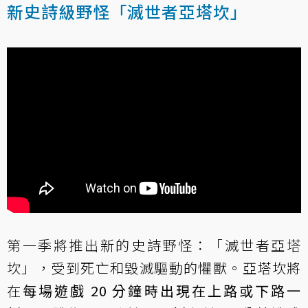
新史詩級野怪「滅世者亞塔坎」
第一季將推出新的史詩野怪：「滅世者亞塔
坎」，受到死亡和毀滅驅動的懼獸。亞塔坎將
在
每場遊戲 20 分鐘時出現在上路或下路一