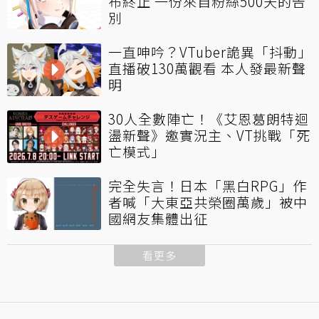
布終止 一份來自粉絲500天的告
別
一直呻吟？VTuber詭異「抖動」
直播破130萬觀看 本人發最新聲
明
30人全數陣亡！《艾恩葛朗特迴
盪新聲》邀實況主、VT挑戰「死
亡模式」
完全失言！日本「黑白RPG」作
者喊「大東亞共榮圈萬歲」被中
國網友集體出征
看更多