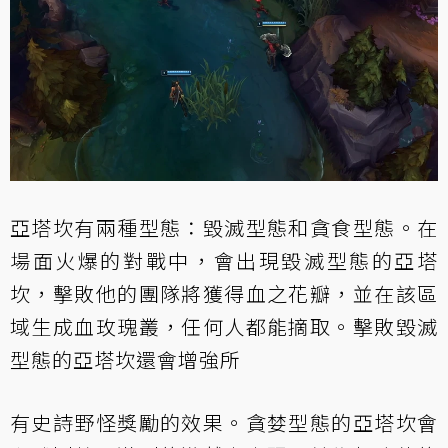
亞塔坎有兩種型態：毀滅型態和貪食型態。在
場面火爆的對戰中，會出現毀滅型態的亞塔
坎，擊敗他的團隊將獲得血之花瓣，並在該區
域生成血玫瑰叢，任何人都能摘取。擊敗毀滅
型態的亞塔坎還會增強所
有史詩野怪獎勵的效果。貪婪型態的亞塔坎會