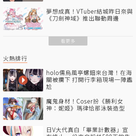
夢想成真！VTuber結城昨日奈與
《刀劍神域》推出聯動周邊
看更多
火熱排行
holo儒烏風亭螺鈿來台灣！在海
關被攔下 打開行李箱現場一陣尷
尬
魔鬼身材！Coser扮《勝利女
神：妮姬》瑪律恰那泳裝造型
日V大代真白「畢業計數器」宣