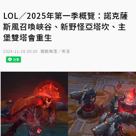
LOL／2025年第一季概覽：諾克薩
斯風召喚峽谷、新野怪亞塔坎、主
堡雙塔會重生
2024-11-26 00:00
遊戲角落／希洛