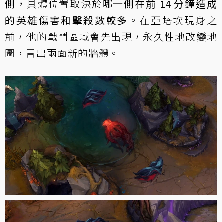
側
，具體位置取決於
哪一側在前 14 分鐘造成
的英雄傷害和擊殺數較多
。在亞塔坎現身之
前，他的戰鬥區域會先出現，永久性地改變地
圖，冒出兩面新的牆體。