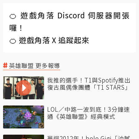
🍊 遊戲角落 Discord 伺服器開張
囉！
🍊 遊戲角落 X 追蹤起來
英雄聯盟 更多報導
我推的選手！T1與Spotify推出
復古風偶像團體「T1 STARS」
LOL／中路一波到底！3分鐘速
通《英雄聯盟》經典模式
夢迴2012年！holo Gigi「油膩