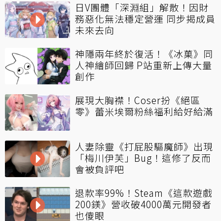
日V團體「深淵組」解散！因財
務惡化無法穩定營運 同步揭成員
未來去向
神隱兩年終於復活！《冰菓》同
人神繪師回歸 P站重新上傳大量
創作
展現大胸襟！Coser扮《絕區
零》蕾米埃爾粉絲福利給好給滿
人妻除靈《打屁股驅魔師》出現
「梅川伊芙」Bug！這修了反而
會被負評吧
退款率99%！Steam《這款遊戲
200鎂》營收破4000萬元開發者
也傻眼