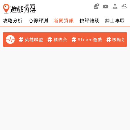
攻略分析
心得評測
新聞資訊
快評雜談
紳士專區
英雄聯盟
橘攸奈
Steam遊戲
吸點迷