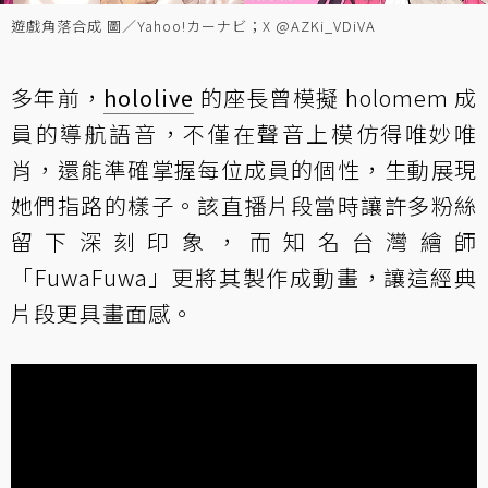
遊戲角落合成 圖／Yahoo!カーナビ；X @AZKi_VDiVA
多年前，
hololive
的座長曾模擬 holomem 成
員的導航語音，不僅在聲音上模仿得唯妙唯
肖，還能準確掌握每位成員的個性，生動展現
她們指路的樣子。該直播片段當時讓許多粉絲
留下深刻印象，而知名台灣繪師
「FuwaFuwa」更將其製作成動畫，讓這經典
片段更具畫面感。