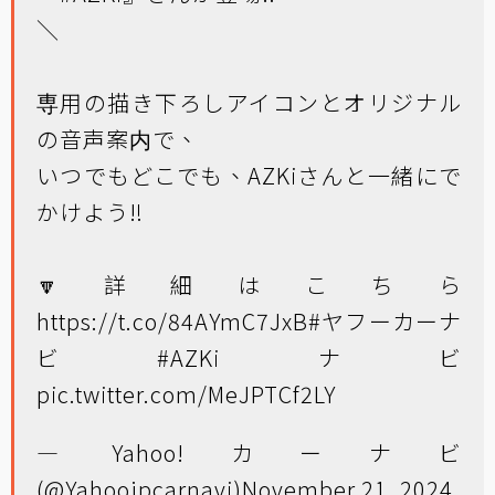
＼
専用の描き下ろしアイコンとオリジナル
の音声案内で、
いつでもどこでも、AZKiさんと一緒にで
かけよう‼️
🔽詳細はこちら
https://t.co/84AYmC7JxB
#ヤフーカーナ
ビ
#AZKiナビ
pic.twitter.com/MeJPTCf2LY
— Yahoo!カーナビ
(@Yahoojpcarnavi)
November 21, 2024