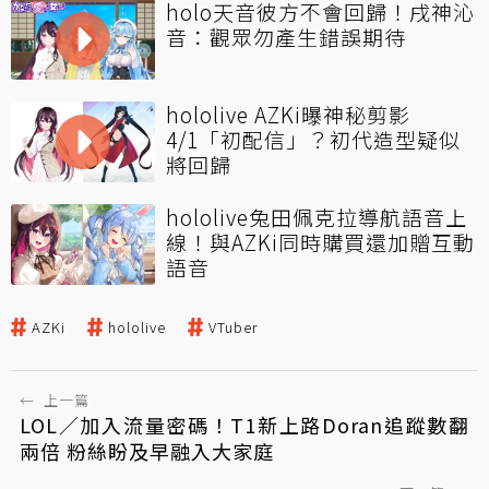
holo天音彼方不會回歸！戌神沁
音：觀眾勿產生錯誤期待
hololive AZKi曝神秘剪影
4/1「初配信」？初代造型疑似
將回歸
hololive兔田佩克拉導航語音上
線！與AZKi同時購買還加贈互動
語音
AZKi
hololive
VTuber
←
上一篇
LOL／加入流量密碼！T1新上路Doran追蹤數翻
兩倍 粉絲盼及早融入大家庭