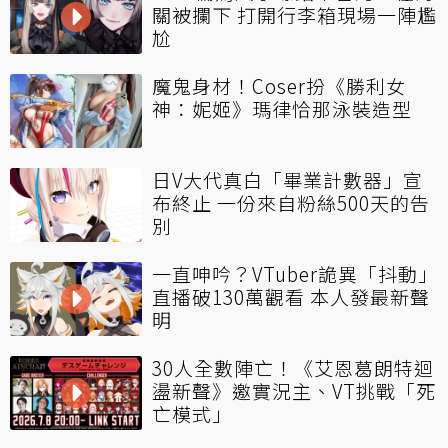
關被攔下 打開行李箱現場一陣尷
尬
魔鬼身材！Coser扮《勝利女
神：妮姬》瑪律恰那泳裝造型
日V大代真白「畢業計數器」宣
布終止 一份來自粉絲500天的告
別
一直呻吟？VTuber詭異「抖動」
直播破130萬觀看 本人發最新聲
明
30人全數陣亡！《艾恩葛朗特迴
盪新聲》邀實況主、VT挑戰「死
亡模式」