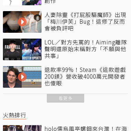
創作
人妻除靈《打屁股驅魔師》出現
「梅川伊芙」Bug！這修了反而
會被負評吧
LOL／對方先罵的！Aiming離隊
聲明還原始末稱對方「不願與他
共事」
退款率99%！Steam《這款遊戲
200鎂》營收破4000萬元開發者
也傻眼
看更多
火熱排行
holo儒烏風亭螺鈿來台灣！在海