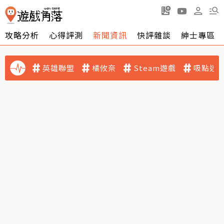
攻略分析
心得評測
新聞資訊
快評雜談
紳士專區
英雄聯盟
橘攸奈
Steam遊戲
吸點迷