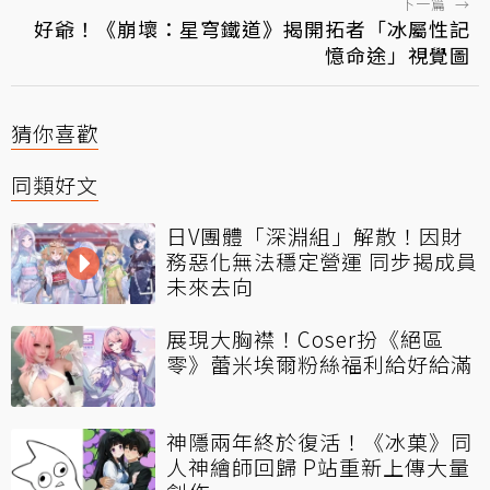
下一篇
→
好爺！《崩壞：星穹鐵道》揭開拓者「冰屬性記
憶命途」視覺圖
猜你喜歡
同類好文
日V團體「深淵組」解散！因財
務惡化無法穩定營運 同步揭成員
未來去向
展現大胸襟！Coser扮《絕區
零》蕾米埃爾粉絲福利給好給滿
神隱兩年終於復活！《冰菓》同
人神繪師回歸 P站重新上傳大量