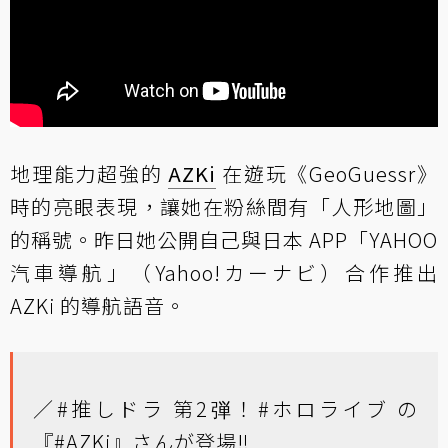
地理能力超強的
AZKi
在遊玩《GeoGuessr》
時的亮眼表現，讓她在粉絲間有「人形地圖」
的稱號。昨日她公開自己與日本 APP「YAHOO
汽車導航」（Yahoo!カーナビ）合作推出
AZKi 的導航語音。
／
#推しドラ
第2弾！
#ホロライブ
の
『
#AZKi
』さんが登場‼️