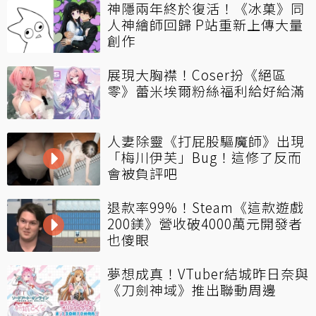
神隱兩年終於復活！《冰菓》同
人神繪師回歸 P站重新上傳大量
創作
展現大胸襟！Coser扮《絕區
零》蕾米埃爾粉絲福利給好給滿
人妻除靈《打屁股驅魔師》出現
「梅川伊芙」Bug！這修了反而
會被負評吧
退款率99%！Steam《這款遊戲
200鎂》營收破4000萬元開發者
也傻眼
夢想成真！VTuber結城昨日奈與
《刀劍神域》推出聯動周邊