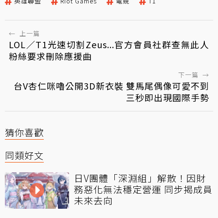
英雄聯盟
Riot Games
電競
T1
←
上一篇
LOL／T1光速切割Zeus...官方會員社群查無此人
粉絲要求刪除應援曲
下一篇
→
台V杏仁咪嚕公開3D新衣裝 雙馬尾偶像可愛不到
三秒即出現國際手勢
猜你喜歡
同類好文
日V團體「深淵組」解散！因財
務惡化無法穩定營運 同步揭成員
未來去向