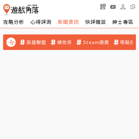
攻略分析
心得評測
新聞資訊
快評雜談
紳士專區
英雄聯盟
橘攸奈
Steam遊戲
吸點迷