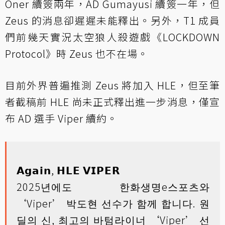
Oner 續簽兩年，AD Gumayusi 續簽一年，但
Zeus 的消息卻遲遲未能釋出。另外，T1 成員
們前幾天實況太空狼人殺遊戲《LOCKDOWN
Protocol》時 Zeus 也不在場。
目前外界普遍推測 Zeus 將加入 HLE，但至筆
者截稿前 HLE 尚未正式釋出進一步消息，僅宣
布 AD 選手 Viper 續約。
𝗔𝗴𝗮𝗶𝗻, 𝗛𝗟𝗘 𝗩𝗜𝗣𝗘𝗥
2025년에도 한화생명e스포츠와
‘Viper’ 박도현 선수가 함께 합니다. 원
딜의 신, 최고의 바텀라이너 ‘Viper’ 선