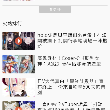
看更多
火熱排行
holo儒烏風亭螺鈿來台灣！在海
關被攔下 打開行李箱現場一陣尷
尬
魔鬼身材！Coser扮《勝利女
神：妮姬》瑪律恰那泳裝造型
日V大代真白「畢業計數器」宣
布終止 一份來自粉絲500天的告
別
一直呻吟？VTuber詭異「抖動」
直播破130萬觀看 本人發最新聲