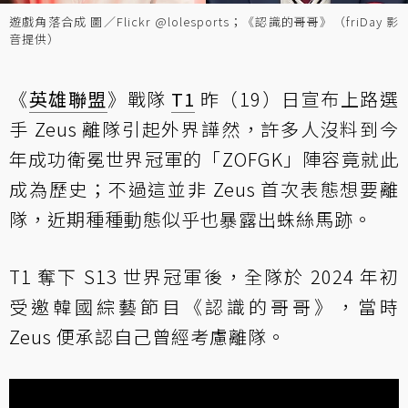
遊戲角落合成 圖／Flickr @lolesports；《認識的哥哥》（friDay 影
音提供）
《
英雄聯盟
》戰隊
T1
昨（19）日宣布上路選
手 Zeus 離隊引起外界譁然，許多人沒料到今
年成功衛冕世界冠軍的「ZOFGK」陣容竟就此
成為歷史；不過這並非 Zeus 首次表態想要離
隊，近期種種動態似乎也暴露出蛛絲馬跡。
T1 奪下 S13 世界冠軍後，全隊於 2024 年初
受邀韓國綜藝節目《認識的哥哥》，當時
Zeus 便承認自己曾經考慮離隊。