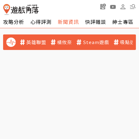
攻略分析
心得評測
新聞資訊
快評雜談
紳士專區
英雄聯盟
橘攸奈
Steam遊戲
吸點迷