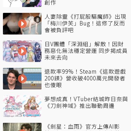
創作
人妻除靈《打屁股驅魔師》出現
「梅川伊芙」Bug！這修了反而
會被負評吧
日V團體「深淵組」解散！因財
務惡化無法穩定營運 同步揭成員
未來去向
退款率99%！Steam《這款遊戲
200鎂》營收破4000萬元開發者
也傻眼
夢想成真！VTuber結城昨日奈與
《刀劍神域》推出聯動周邊
《劍星：血雨》官方上傳AI影