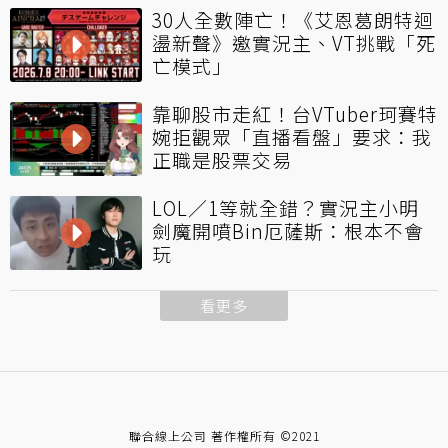
30人全數陣亡！《艾恩葛朗特迴
盪新聲》邀實況主、VT挑戰「死
亡模式」
靠聊股市走紅！台VTuber珂賽特
婉拒觀眾「直播看盤」要求：我
正職是股票交易
LOL／1等就全錯？實況主小明
劍魔開噴Bin厄薩斯：根本不會
玩
看更多
聯合線上公司 著作權所有 ©2021