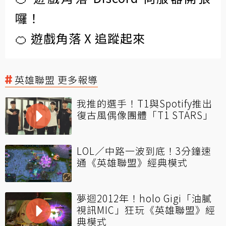
囉！
🍊 遊戲角落 X 追蹤起來
英雄聯盟 更多報導
我推的選手！T1與Spotify推出
復古風偶像團體「T1 STARS」
LOL／中路一波到底！3分鐘速
通《英雄聯盟》經典模式
夢迴2012年！holo Gigi「油膩
視訊MIC」狂玩《英雄聯盟》經
典模式