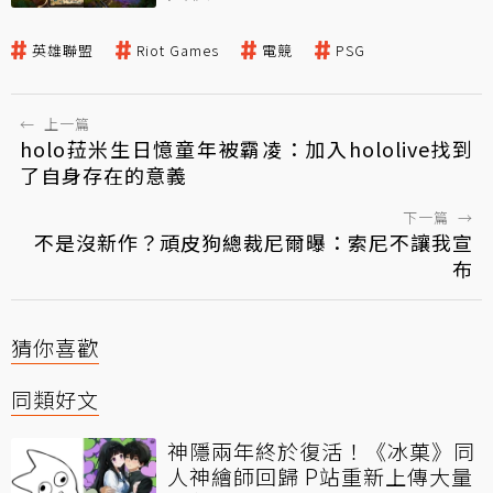
英雄聯盟
Riot Games
電競
PSG
←
上一篇
holo菈米生日憶童年被霸凌：加入hololive找到
了自身存在的意義
下一篇
→
不是沒新作？頑皮狗總裁尼爾曝：索尼不讓我宣
布
猜你喜歡
同類好文
神隱兩年終於復活！《冰菓》同
人神繪師回歸 P站重新上傳大量