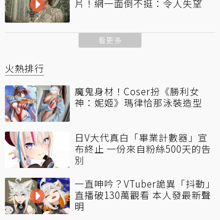
片！網一面倒不挺：令人失望
看更多
火熱排行
魔鬼身材！Coser扮《勝利女
神：妮姬》瑪律恰那泳裝造型
日V大代真白「畢業計數器」宣
布終止 一份來自粉絲500天的告
別
一直呻吟？VTuber詭異「抖動」
直播破130萬觀看 本人發最新聲
明