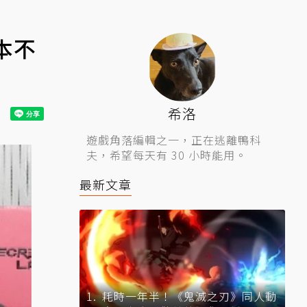
根本不
希洛
遊戲角落編輯之一，正在逃離鴨科
夫，希望每天有 30 小時能用。
最新文章
耗時一年半！《鬼滅之刃》同人動