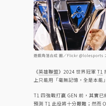
遊戲角落合成 圖／Flickr @lolesports；
《
英雄聯盟
》2024 世界冠軍
T1
上只能用「毫無記憶，全是本能
T1 四強戰打贏 GEN 前，其實
預測 T1 此役將十分艱難；然而 