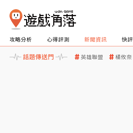
攻略分析
心得評測
新聞資訊
快評
話題傳送門
英雄聯盟
橘攸奈