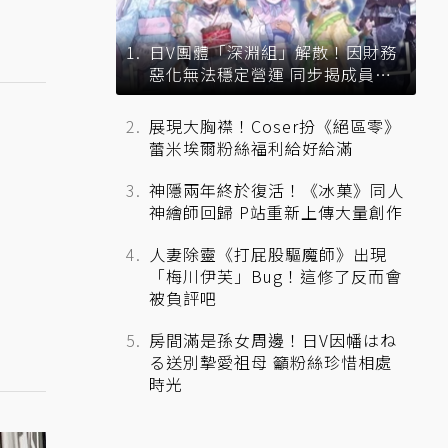
日V團體「深淵組」解散！因財務
惡化無法穩定營運 同步揭成員未
來去向
展現大胸襟！Coser扮《絕區零》
蕾米埃爾粉絲福利給好給滿
神隱兩年終於復活！《冰菓》同人
神繪師回歸 P站重新上傳大量創作
人妻除靈《打屁股驅魔師》出現
「梅川伊芙」Bug！這修了反而會
被負評吧
房間滿是孫女周邊！日V因幡はね
る送別摯愛祖母 籲粉絲珍惜相處
時光