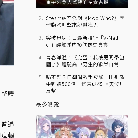
畫帶來令人驚艷的視覺震撼
Steam語音派對《Moo Who?》學
習動物叫聲來躲避獵人
突破界線！日最新技術「V-Nad
e!」讓觸碰虛擬偶像更真實
青春洋溢！《完蛋！我被男同學包
圍了》體驗高中男生的歡樂日常
輸不起？日翻唱歌手被酸「比想像
中難聽500倍」惱羞成怒 隔天發片
反擊
，整體
最多瀏覽
前普遍
知道輸