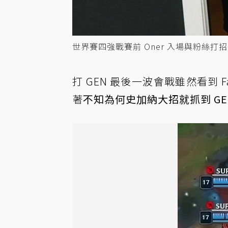
世界賽四強戰賽前 Oner 入場與粉絲打招呼。 圖
打 GEN 最後一波會戰雖然看到
著
不知為何史加納大招就抓到 GEN 