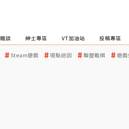
雜談
紳士專區
VT加油站
投稿專區
Steam遊戲
吸點迷因
聯盟戰棋
遊戲