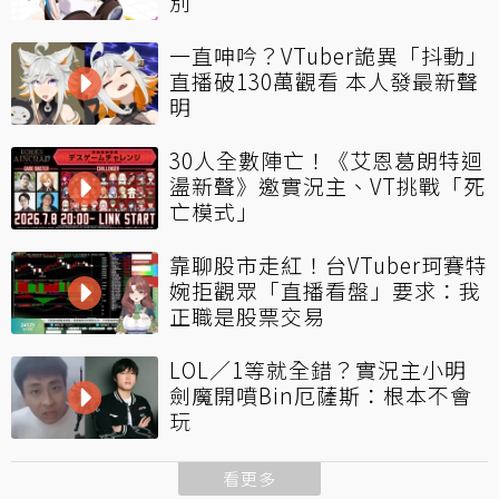
別
一直呻吟？VTuber詭異「抖動」
直播破130萬觀看 本人發最新聲
明
30人全數陣亡！《艾恩葛朗特迴
盪新聲》邀實況主、VT挑戰「死
亡模式」
靠聊股市走紅！台VTuber珂賽特
婉拒觀眾「直播看盤」要求：我
正職是股票交易
LOL／1等就全錯？實況主小明
劍魔開噴Bin厄薩斯：根本不會
玩
看更多