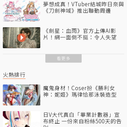
夢想成真！VTuber結城昨日奈與
《刀劍神域》推出聯動周邊
《劍星：血雨》官方上傳AI影
片！網一面倒不挺：令人失望
看更多
火熱排行
魔鬼身材！Coser扮《勝利女
神：妮姬》瑪律恰那泳裝造型
日V大代真白「畢業計數器」宣
布終止 一份來自粉絲500天的告