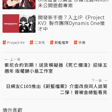
未公開遊戲專案
開發新手遊？入土IP《Project
KV》製作團隊Dynamis One徵
才中
Project KV
二次元
蔚藍檔案
手遊
←
上一篇
索尼合約到期！送貨模擬器《死亡擱淺》迎接五
週年 版權歸小島工作室
下一篇
→
日網友C105推出《蔚藍檔案》介面改良同人誌第
二彈！曾被金總監看見
猜你喜歡