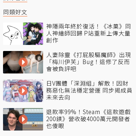
同類好文
神隱兩年終於復活！《冰菓》同
人神繪師回歸 P站重新上傳大量
創作
人妻除靈《打屁股驅魔師》出現
「梅川伊芙」Bug！這修了反而
會被負評吧
日V團體「深淵組」解散！因財
務惡化無法穩定營運 同步揭成員
未來去向
退款率99%！Steam《這款遊戲
200鎂》營收破4000萬元開發者
也傻眼