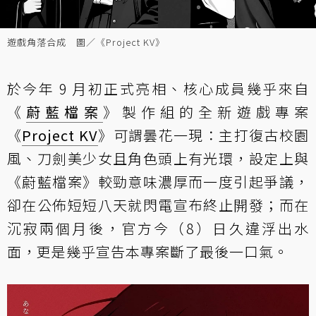
遊戲角落合成 圖／《Project KV》
於今年 9 月初正式亮相、核心成員幾乎來自
《
蔚藍檔案
》製作組的全新遊戲專案
《
Project KV
》可謂曇花一現：主打復古校園
風、刀劍美少女且角色頭上有光環，設定上與
《蔚藍檔案》較勁意味濃厚而一度引起爭議，
卻在公佈短短八天就閃電宣布終止開發；而在
沉寂兩個月後，官方今（8）日久違浮出水
面，更是幾乎宣告本專案斷了最後一口氣。