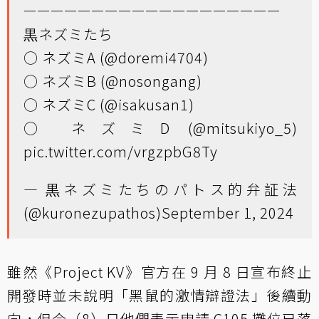
ㅡㅡㅡㅡㅡㅡㅡㅡㅡㅡㅡㅡㅡㅡㅡㅡㅡㅡㅡ
黒ネズミたち
○ ネズミA (
@doremi4704
)
○ ネズミB (
@nosongang
)
○ ネズミC (
@isakusan1
)
○ ネズミD (
@mitsukiyo_5
)
pic.twitter.com/vrgzpbG8Ty
— 黒ネズミたちのパトス的弁証法
(@kuronezupathos)
September 1, 2024
雖然《Project KV》官方在 9 月 8 日宣布終止
開發時並未說明「黑鼠的激情辯證法」後續動
向，但今（8）日他們表示申請 C105 攤位已落