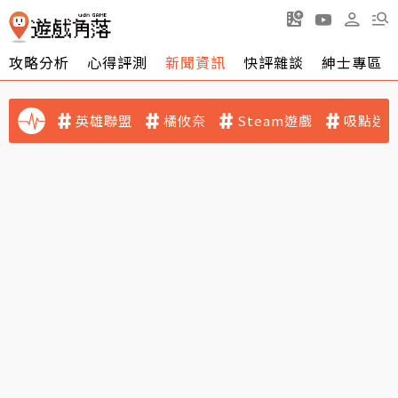
攻略分析
心得評測
新聞資訊
快評雜談
紳士專區
英雄聯盟
橘攸奈
Steam遊戲
吸點迷