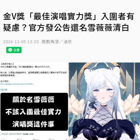
金V獎「最佳演唱實力獎」入圍者有
疑慮？官方發公告還名雪薇薇清白
2024-11-05 13:20
遊戲角落／油依