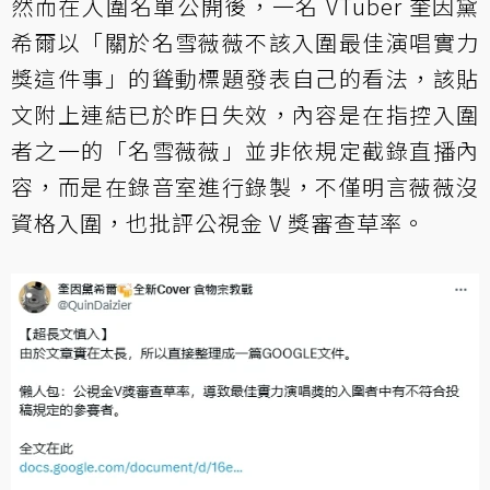
然而在入圍名單公開後，一名 VTuber 奎因黛
希爾以「關於名雪薇薇不該入圍最佳演唱實力
獎這件事」的聳動標題發表自己的看法，該貼
文附上連結已於昨日失效，內容是在指控入圍
者之一的「名雪薇薇」並非依規定截錄直播內
容，而是在錄音室進行錄製，不僅明言薇薇沒
資格入圍，也批評公視金 V 獎審查草率。