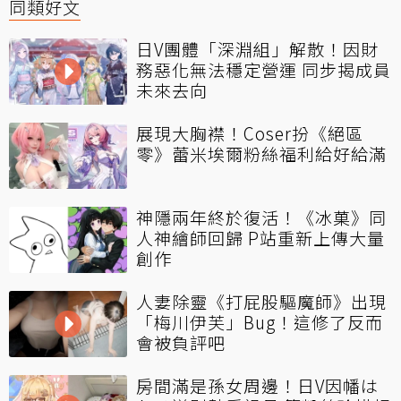
同類好文
日V團體「深淵組」解散！因財
務惡化無法穩定營運 同步揭成員
未來去向
展現大胸襟！Coser扮《絕區
零》蕾米埃爾粉絲福利給好給滿
神隱兩年終於復活！《冰菓》同
人神繪師回歸 P站重新上傳大量
創作
人妻除靈《打屁股驅魔師》出現
「梅川伊芙」Bug！這修了反而
會被負評吧
房間滿是孫女周邊！日V因幡は