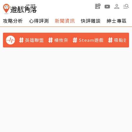
攻略分析
心得評測
新聞資訊
快評雜談
紳士專區
英雄聯盟
橘攸奈
Steam遊戲
吸點迷