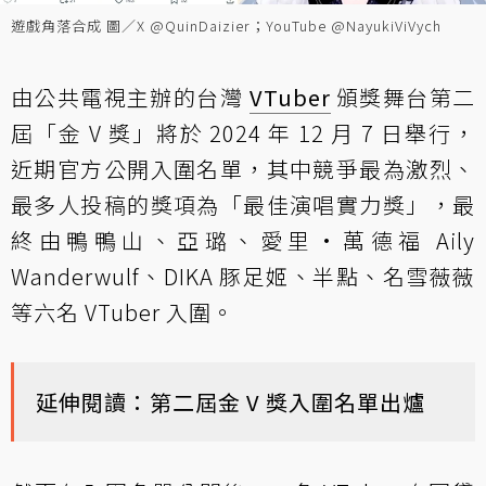
遊戲角落合成 圖／X @QuinDaizier；YouTube @NayukiViVych
由公共電視主辦的台灣
VTuber
頒獎舞台第二
屆「金 V 獎」將於 2024 年 12 月 7 日舉行，
近期官方公開入圍名單，其中競爭最為激烈、
最多人投稿的獎項為「最佳演唱實力獎」，最
終由鴨鴨山、亞璐、愛里•萬德福 Aily
Wanderwulf、DIKA 豚足姬、半點、名雪薇薇
等六名 VTuber 入圍。
延伸閱讀：
第二屆金 V 獎入圍名單出爐