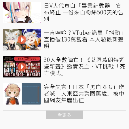
日V大代真白「畢業計數器」宣
布終止 一份來自粉絲500天的告
別
一直呻吟？VTuber詭異「抖動」
直播破130萬觀看 本人發最新聲
明
30人全數陣亡！《艾恩葛朗特迴
盪新聲》邀實況主、VT挑戰「死
亡模式」
完全失言！日本「黑白RPG」作
者喊「大東亞共榮圈萬歲」被中
國網友集體出征
看更多