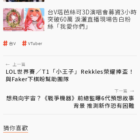
台V塔芭絲可3D演唱會募資3小時
突破60萬 淚灑直播現場告白粉
絲「我愛你們」
台V
VTuber
←
上一篇
LOL世界賽／T1「小王子」Rekkles榮耀捧盃！
與Faker下棋盼幫助團隊
下一篇
→
想飛向宇宙？《戰爭機器》前總監曝6代預想故事
背景 推測新作恐有困難
猜你喜歡