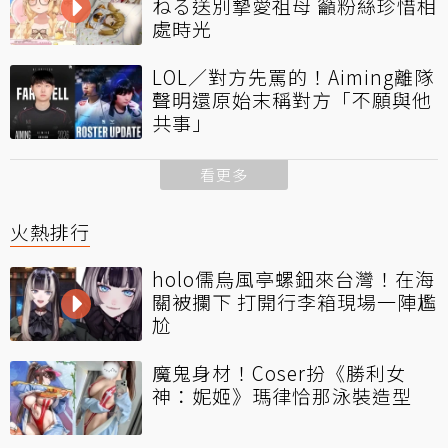
ねる送別摯愛祖母 籲粉絲珍惜相
處時光
LOL／對方先罵的！Aiming離隊
聲明還原始末稱對方「不願與他
共事」
看更多
火熱排行
holo儒烏風亭螺鈿來台灣！在海
關被攔下 打開行李箱現場一陣尷
尬
魔鬼身材！Coser扮《勝利女
神：妮姬》瑪律恰那泳裝造型