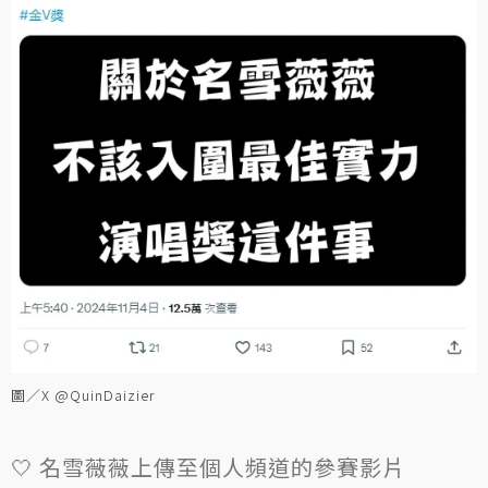
圖／X @QuinDaizier
🤍 名雪薇薇上傳至個人頻道的參賽影片