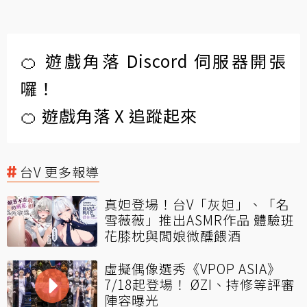
🍊 遊戲角落 Discord 伺服器開張
囉！
🍊 遊戲角落 X 追蹤起來
台V 更多報導
真妲登場！台V「灰妲」、「名
雪薇薇」推出ASMR作品 體驗班
花膝枕與闆娘微醺餵酒
虛擬偶像選秀《VPOP ASIA》
7/18起登場！ ØZI、持修等評審
陣容曝光