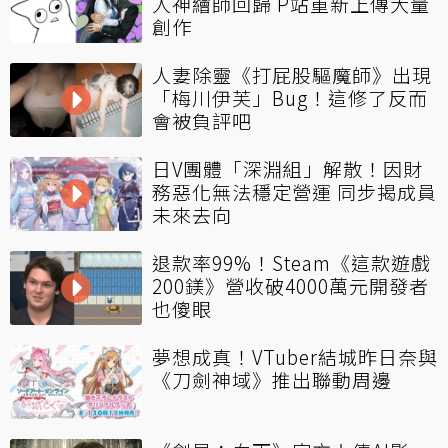
人神繪師回歸 P站重新上傳大量
創作
人妻除靈《打屁股驅魔師》出現
「梅川伊芙」Bug！這修了反而
會被負評吧
日V團體「深淵組」解散！因財
務惡化無法穩定營運 同步揭成員
未來去向
退款率99%！Steam《這款遊戲
200鎂》營收破4000萬元開發者
也傻眼
夢想成真！VTuber結城昨日奈與
《刀劍神域》推出聯動周邊