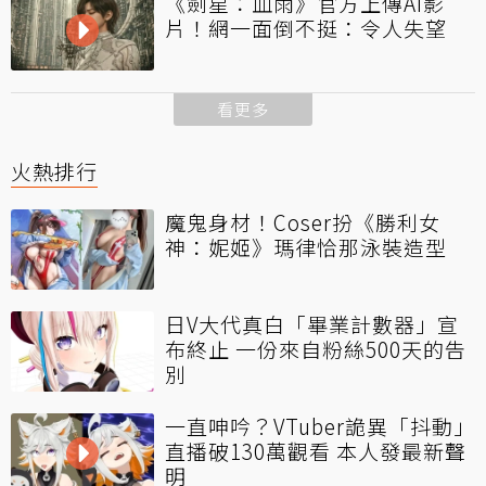
《劍星：血雨》官方上傳AI影
片！網一面倒不挺：令人失望
看更多
火熱排行
魔鬼身材！Coser扮《勝利女
神：妮姬》瑪律恰那泳裝造型
日V大代真白「畢業計數器」宣
布終止 一份來自粉絲500天的告
別
一直呻吟？VTuber詭異「抖動」
直播破130萬觀看 本人發最新聲
明