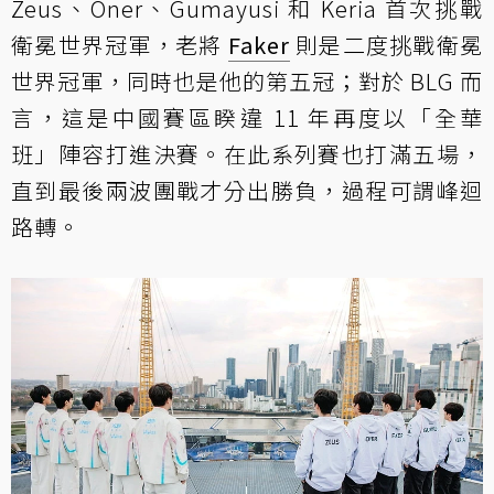
Zeus、Oner、Gumayusi 和 Keria 首次挑戰
衛冕世界冠軍，老將
Faker
則是二度挑戰衛冕
世界冠軍，同時也是他的第五冠；對於 BLG 而
言，這是中國賽區睽違 11 年再度以「全華
班」陣容打進決賽。在此系列賽也打滿五場，
直到最後兩波團戰才分出勝負，過程可謂峰迴
路轉。