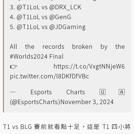
3.
@T1LoL
vs
@DRX_LCK
4.
@T1LoL
vs
@GenG
5.
@T1LoL
vs
@JDGaming
All the records broken by the
#Worlds2024
Final
👉
https://t.co/VxgtNNjeW6
pic.twitter.com/l8DKfDfVBc
— Esports Charts 🇺🇦
(@EsportsCharts)
November 3, 2024
T1 vs BLG 賽前就看點十足，這是 T1 四小將