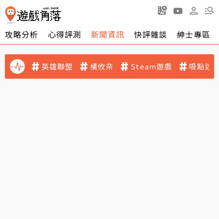
攻略分析
心得評測
新聞資訊
快評雜談
紳士專區
英雄聯盟
橘攸奈
Steam遊戲
吸點迷