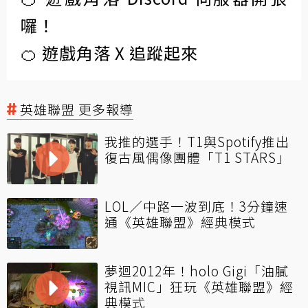
囉！
🍊 遊戲角落 X 追蹤起來
英雄聯盟 更多報導
我推的選手！T1與Spotify推出
復古風偶像團體「T1 STARS」
LOL／中路一波到底！3分鐘速
通《英雄聯盟》經典模式
夢迴2012年！holo Gigi「油膩
視訊MIC」狂玩《英雄聯盟》經
典模式