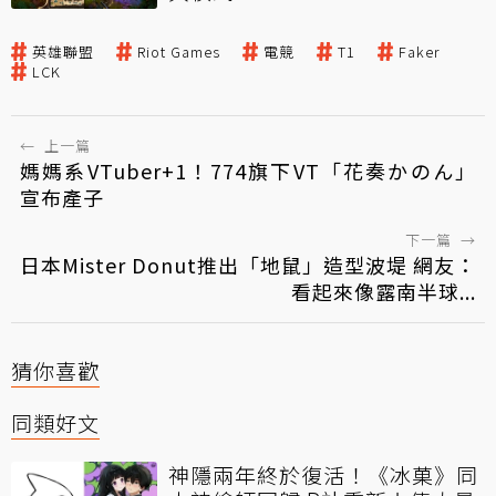
英雄聯盟
Riot Games
電競
T1
Faker
LCK
←
上一篇
媽媽系VTuber+1！774旗下VT「花奏かのん」
宣布產子
下一篇
→
日本Mister Donut推出「地鼠」造型波堤 網友：
看起來像露南半球...
猜你喜歡
同類好文
神隱兩年終於復活！《冰菓》同