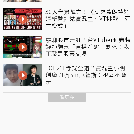
30人全數陣亡！《艾恩葛朗特迴
盪新聲》邀實況主、VT挑戰「死
亡模式」
靠聊股市走紅！台VTuber珂賽特
婉拒觀眾「直播看盤」要求：我
正職是股票交易
LOL／1等就全錯？實況主小明
劍魔開噴Bin厄薩斯：根本不會
玩
看更多