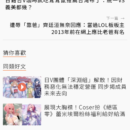
日籍台V珈咘試吃茸茸鼠推薦台灣布丁：統一VS
義美都幾？
下一篇
→
遭辱「靠爸」齊廷洹無奈回應：當過LOL板板主
2013年前在網上應比老爸有名
猜你喜歡
同類好文
日V團體「深淵組」解散！因財
務惡化無法穩定營運 同步揭成員
未來去向
展現大胸襟！Coser扮《絕區
零》蕾米埃爾粉絲福利給好給滿