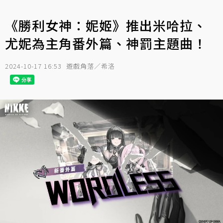
《勝利女神：妮姬》推出米哈拉、
尤妮為主角番外篇、神罰主題曲！
2024-10-17 16:53
遊戲角落／希洛