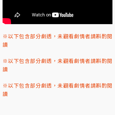
※以下包含部分劇透，未觀看劇情者請斟酌閱
讀
※以下包含部分劇透，未觀看劇情者請斟酌閱
讀
※以下包含部分劇透，未觀看劇情者請斟酌閱
讀