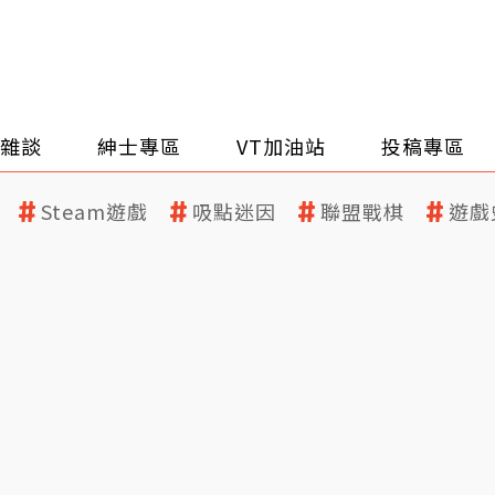
雜談
紳士專區
VT加油站
投稿專區
Steam遊戲
吸點迷因
聯盟戰棋
遊戲