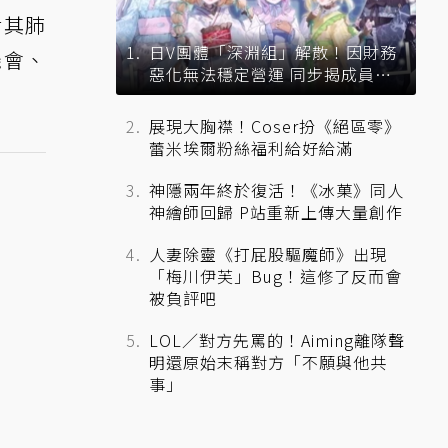
對其肺
日V團體「深淵組」解散！因財務
機會、
惡化無法穩定營運 同步揭成員未
來去向
展現大胸襟！Coser扮《絕區零》
蕾米埃爾粉絲福利給好給滿
神隱兩年終於復活！《冰菓》同人
神繪師回歸 P站重新上傳大量創作
人妻除靈《打屁股驅魔師》出現
「梅川伊芙」Bug！這修了反而會
被負評吧
LOL／對方先罵的！Aiming離隊聲
明還原始末稱對方「不願與他共
事」