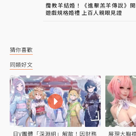
攬教羊結婚！《進擊羔羊傳說》開
遊戲規格婚禮 上百人親眼見證
猜你喜歡
同類好文
日V團體「深淵組」解散！因財務
展現大胸襟