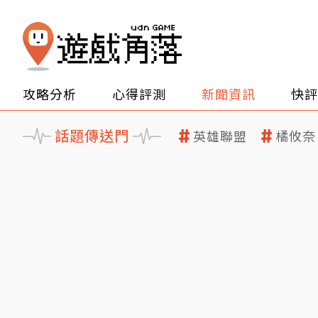
攻略分析
心得評測
新聞資訊
快評
話題傳送門
英雄聯盟
橘攸奈