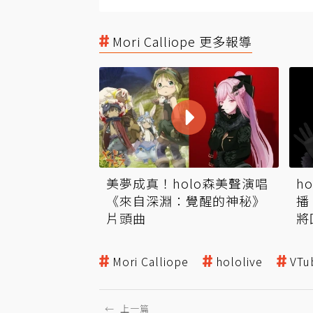
Mori Calliope 更多報導
美夢成真！holo森美聲演唱
h
《來自深淵：覺醒的神秘》
播
片頭曲
將
Mori Calliope
hololive
VTu
←
上一篇