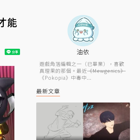
年才能
油依
遊戲角落編輯之一（已畢業），喜歡
真理果的那個。最近
《Mewgenics》
《Pokopia》中毒中...
最新文章