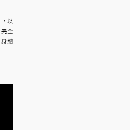
素，以
能完全
的身體