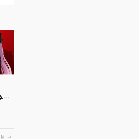
二季獻
一篇
→