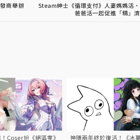
發商舉辦
Steam紳士《循環支付》人妻媽媽活
爸爸活一起促進「精」濟
！Coser扮《絕區零》
神隱兩年終於復活！《冰