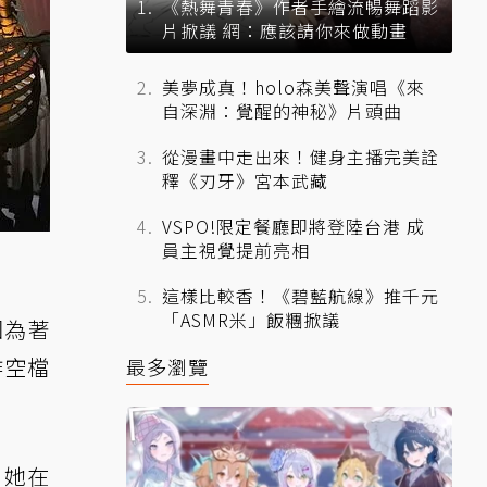
《熱舞青春》作者手繪流暢舞蹈影
片掀議 網：應該請你來做動畫
美夢成真！holo森美聲演唱《來
自深淵：覺醒的神秘》片頭曲
從漫畫中走出來！健身主播完美詮
釋《刃牙》宮本武藏
VSPO!限定餐廳即將登陸台港 成
員主視覺提前亮相
這樣比較香！《碧藍航線》推千元
「ASMR米」飯糰掀議
因為著
作空檔
最多瀏覽
，她在