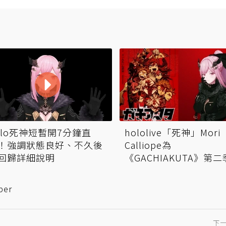
olo死神短暫開7分鐘直
hololive「死神」Mori
！強調狀態良好、不久後
Calliope為
回歸詳細說明
《GACHIAKUTA》第
唱片頭曲
ber
下