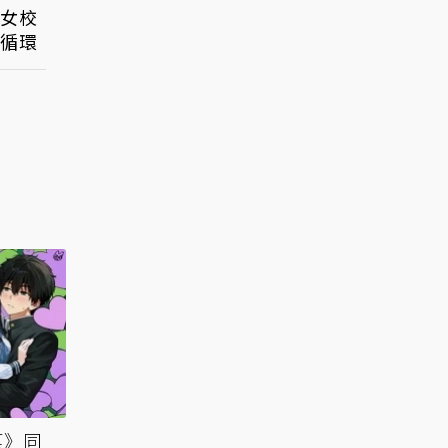
、女校
循環
菓》同