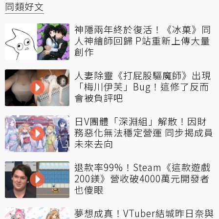
同類好文
神隱兩年終於復活！《冰菓》同
人神繪師回歸 P站重新上傳大量
創作
人妻除靈《打屁股驅魔師》出現
「梅川伊芙」Bug！這修了反而
會被負評吧
日V團體「深淵組」解散！因財
務惡化無法穩定營運 同步揭成員
未來去向
退款率99%！Steam《這款遊戲
200鎂》營收破4000萬元開發者
也傻眼
夢想成真！VTuber結城昨日奈與