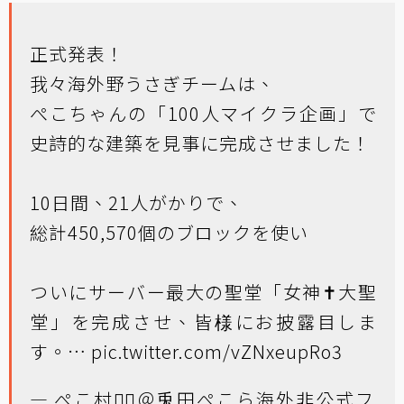
正式発表！
我々海外野うさぎチームは、
ぺこちゃんの「100人マイクラ企画」で
史詩的な建築を見事に完成させました！
10日間、21人がかりで、
総計450,570個のブロックを使い
ついにサーバー最大の聖堂「女神✝大聖
堂」を完成させ、皆様にお披露目しま
す。…
pic.twitter.com/vZNxeupRo3
— ぺこ村👯‍♀️＠兎田ぺこら海外非公式フ