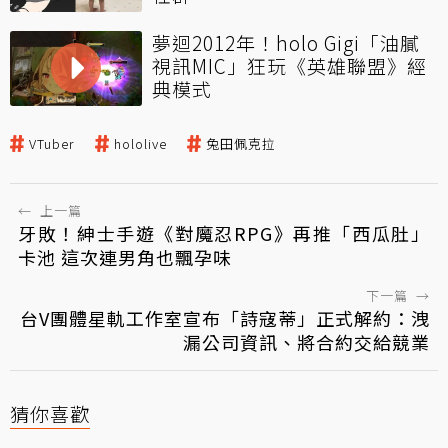
夢迴2012年！holo Gigi「油膩
視訊MIC」狂玩《英雄聯盟》經
典模式
VTuber
hololive
兔田佩克拉
←
上一篇
牙敗！紳士手遊《對魔忍RPG》再推「西瓜肚」
卡池 這次連男角也飄孕味
下一篇
→
台V團體星軌工作室宣布「詩寇蒂」正式解約：洩
漏公司資訊、將合約交給競業
猜你喜歡