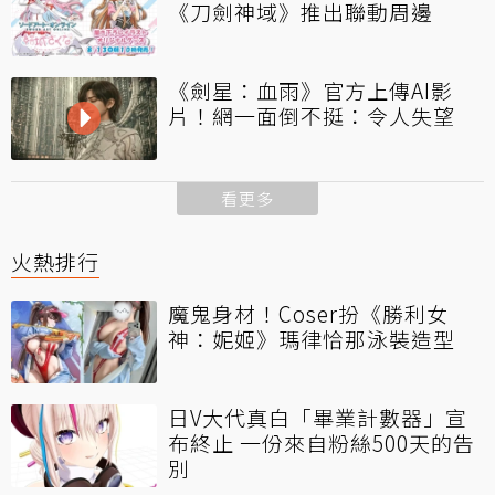
《刀劍神域》推出聯動周邊
《劍星：血雨》官方上傳AI影
片！網一面倒不挺：令人失望
看更多
火熱排行
魔鬼身材！Coser扮《勝利女
神：妮姬》瑪律恰那泳裝造型
日V大代真白「畢業計數器」宣
布終止 一份來自粉絲500天的告
別