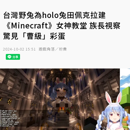
台灣野兔為holo兔田佩克拉建
《Minecraft》女神教堂 族長視察
驚見「曹級」彩蛋
2024-10-02 15:51
遊戲角落／粉貴