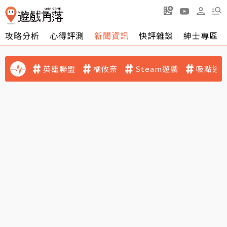
攻略分析
心得評測
新聞資訊
快評雜談
紳士專區
英雄聯盟
橘攸奈
Steam遊戲
吸點迷