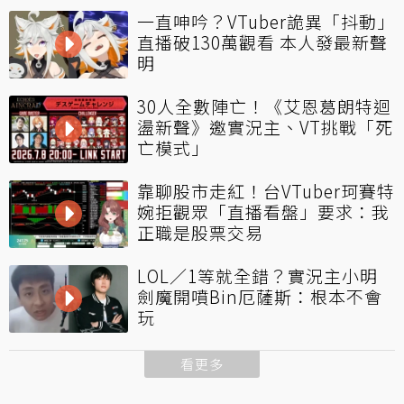
一直呻吟？VTuber詭異「抖動」
直播破130萬觀看 本人發最新聲
明
30人全數陣亡！《艾恩葛朗特迴
盪新聲》邀實況主、VT挑戰「死
亡模式」
靠聊股市走紅！台VTuber珂賽特
婉拒觀眾「直播看盤」要求：我
正職是股票交易
LOL／1等就全錯？實況主小明
劍魔開噴Bin厄薩斯：根本不會
玩
看更多