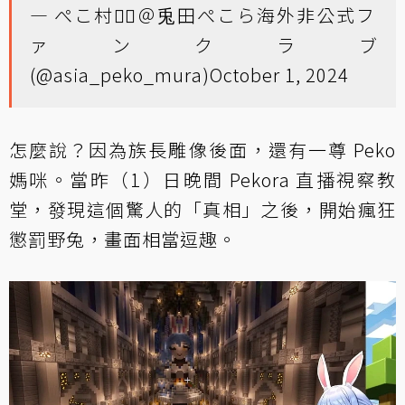
— ぺこ村👯‍♀️＠兎田ぺこら海外非公式フ
ァンクラブ
(@asia_peko_mura)
October 1, 2024
怎麼說？因為族長雕像後面，還有一尊 Peko
媽咪。當昨（1）日晚間 Pekora 直播視察教
堂，發現這個驚人的「真相」之後，開始瘋狂
懲罰野兔，畫面相當逗趣。