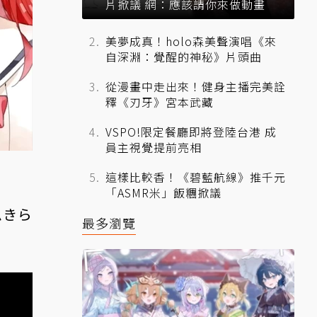
片掀議 網：應該請你來做動畫
美夢成真！holo森美聲演唱《來
自深淵：覺醒的神秘》片頭曲
從漫畫中走出來！健身主播完美詮
釋《刃牙》宮本武藏
VSPO!限定餐廳即將登陸台港 成
員主視覺提前亮相
這樣比較香！《碧藍航線》推千元
「ASMR米」飯糰掀議
ムきら
最多瀏覽