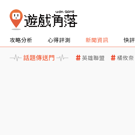
攻略分析
心得評測
新聞資訊
快評
話題傳送門
英雄聯盟
橘攸奈