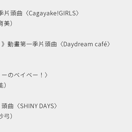
頭曲〈Cagayake!GIRLS〉
育美）
畫第一季片頭曲〈Daydream café〉
ミーのベイベー！〉
能）
〈SHINY DAYS〉
紗弓）