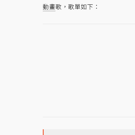
動畫
歌，歌單如下：