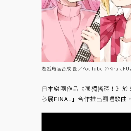
遊戲角落合成 圖／YouTube @KiraraFU
日本
樂團作品《
孤獨搖滾
！》於 
ら展FINAL」
合作推出翻唱歌曲