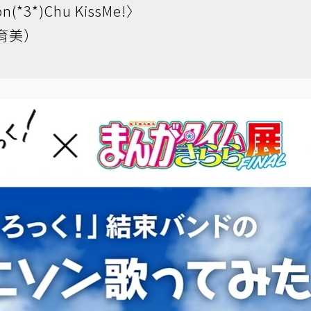
*3*)Chu KissMe!〉
育美）