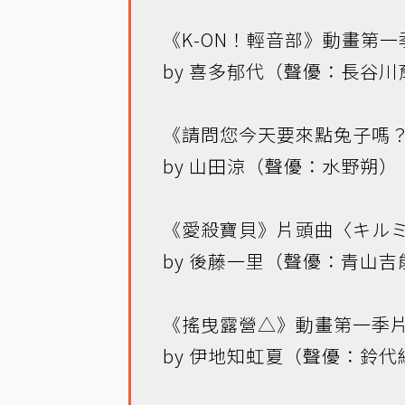
《K-ON！輕音部》動畫第一季片
by 喜多郁代（聲優：長谷川
《請問您今天要來點兔子嗎？》動
by 山田涼（聲優：水野朔）
《愛殺寶貝》片頭曲〈キル
by 後藤一里（聲優：青山吉
《搖曳露營△》動畫第一季片頭曲
by 伊地知虹夏（聲優：鈴代