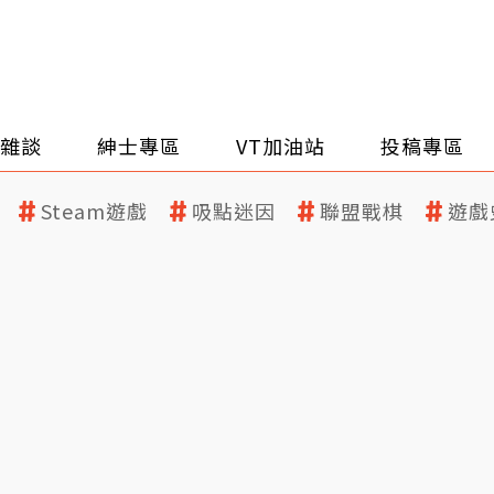
雜談
紳士專區
VT加油站
投稿專區
Steam遊戲
吸點迷因
聯盟戰棋
遊戲