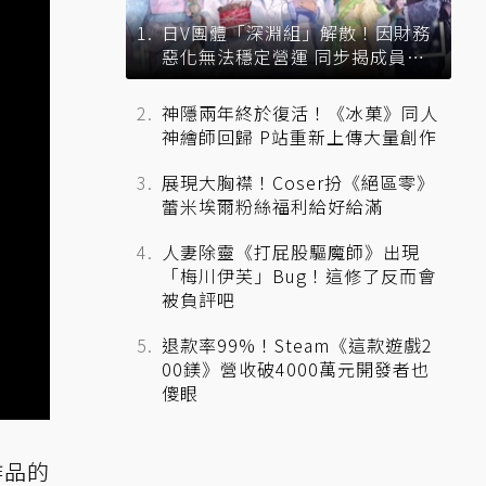
日V團體「深淵組」解散！因財務
惡化無法穩定營運 同步揭成員未
來去向
神隱兩年終於復活！《冰菓》同人
神繪師回歸 P站重新上傳大量創作
展現大胸襟！Coser扮《絕區零》
蕾米埃爾粉絲福利給好給滿
人妻除靈《打屁股驅魔師》出現
「梅川伊芙」Bug！這修了反而會
被負評吧
退款率99%！Steam《這款遊戲2
00鎂》營收破4000萬元開發者也
傻眼
作品的