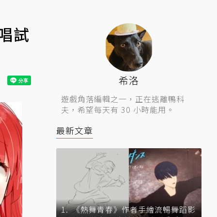
翻唱試
希洛
遊戲角落編輯之一，正在逃離鴨科
夫，希望每天有 30 小時能用。
最新文章
《熱舞青春》作者手繪流暢舞蹈影