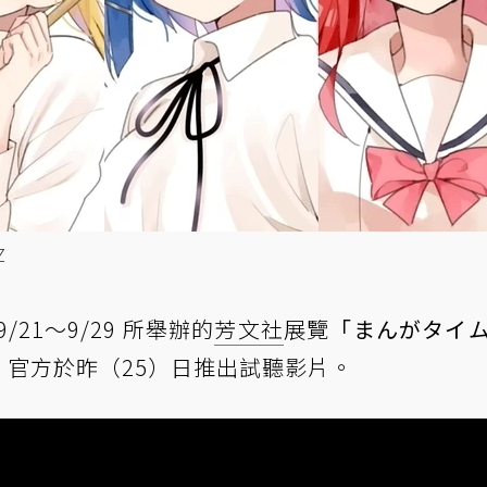
Z
9/21～9/29 所舉辦的
芳文社
展覽
「まんがタイ
，官方於昨（25）日推出試聽影片。