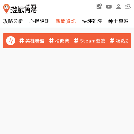
攻略分析
心得評測
新聞資訊
快評雜談
紳士專區
英雄聯盟
橘攸奈
Steam遊戲
吸點迷