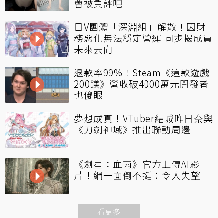
會被負評吧
日V團體「深淵組」解散！因財
務惡化無法穩定營運 同步揭成員
未來去向
退款率99%！Steam《這款遊戲
200鎂》營收破4000萬元開發者
也傻眼
夢想成真！VTuber結城昨日奈與
《刀劍神域》推出聯動周邊
《劍星：血雨》官方上傳AI影
片！網一面倒不挺：令人失望
看更多