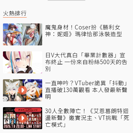
火熱排行
魔鬼身材！Coser扮《勝利女
神：妮姬》瑪律恰那泳裝造型
日V大代真白「畢業計數器」宣
布終止 一份來自粉絲500天的告
別
一直呻吟？VTuber詭異「抖動」
直播破130萬觀看 本人發最新聲
明
30人全數陣亡！《艾恩葛朗特迴
盪新聲》邀實況主、VT挑戰「死
亡模式」