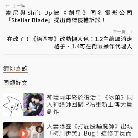
←
上一篇
索尼與Shift Up被《劍星》同名電影公司
「Stellar Blade」提出商標侵權訴訟！
下一篇
→
在改了！《絕區零》改動懶人包：1.2主線取消走
格子、1.4可在街區操作代理人
猜你喜歡
同類好文
神隱兩年終於復活！《冰菓》同
人神繪師回歸 P站重新上傳大量
創作
人妻除靈《打屁股驅魔師》出現
「梅川伊芙」Bug！這修了反而