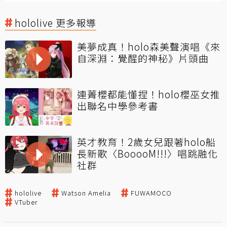
hololive 更多報導
美夢成真！holo森美聲演唱《來
自深淵：覺醒的神秘》片頭曲
連菁櫻都能懂捏！holo櫻巫女推
出聯名中學參考書
英才教育！2歲女兒跟著holo船
長新歌〈BooooM!!!〉唱跳融化
社群
hololive
Watson Amelia
FUWAMOCO
VTuber