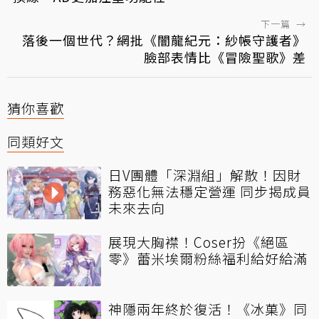
下一篇
→
落後一個世代？網批《闇龍紀元：紗帳守護者》
臉部表情比《冒險聖歌》差
猜你喜歡
同類好文
日V團體「深淵組」解散！因財
務惡化無法穩定營運 同步揭成員
未來去向
展現大胸襟！Coser扮《絕區
零》蕾米埃爾粉絲福利給好給滿
神隱兩年終於復活！《冰菓》同