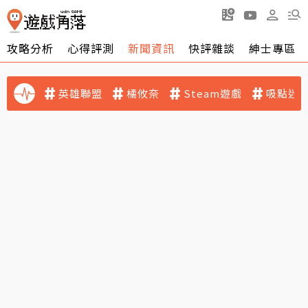
攻略分析
心得評測
新聞資訊
快評雜談
紳士專區
英雄聯盟
橘攸奈
Steam遊戲
吸點迷