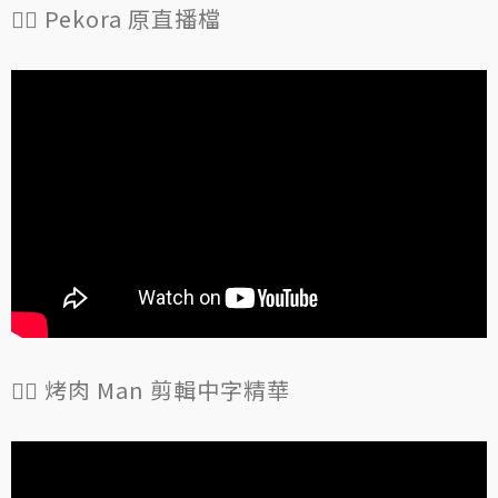
👯‍♀️ Pekora 原直播檔
👯‍♀️ 烤肉 Man 剪輯中字精華