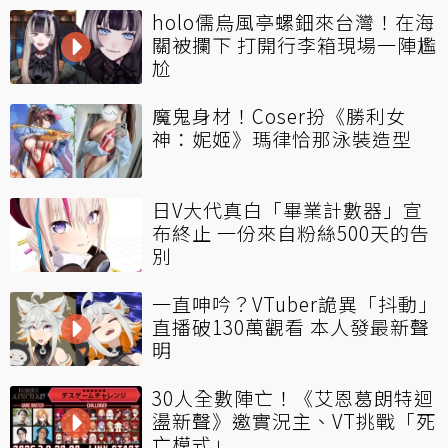
holo儒烏風亭螺鈿來台灣！在海
關被攔下 打開行李箱現場一陣尷
尬
魔鬼身材！Coser扮《勝利女
神：妮姬》瑪律恰那泳裝造型
日V大代真白「畢業計數器」宣
布終止 一份來自粉絲500天的告
別
一直呻吟？VTuber詭異「抖動」
直播破130萬觀看 本人發最新聲
明
30人全數陣亡！《艾恩葛朗特迴
盪新聲》邀實況主、VT挑戰「死
亡模式」