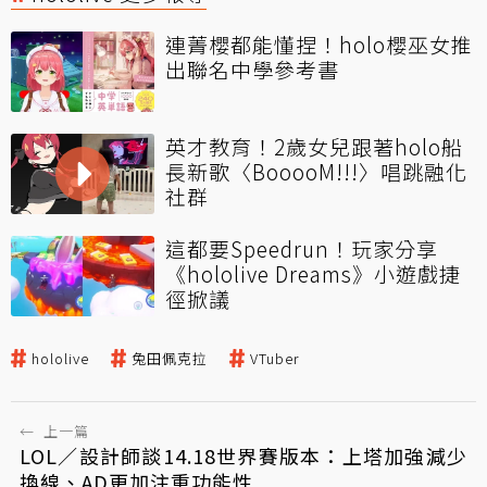
連菁櫻都能懂捏！holo櫻巫女推
出聯名中學參考書
英才教育！2歲女兒跟著holo船
長新歌〈BooooM!!!〉唱跳融化
社群
這都要Speedrun！玩家分享
《hololive Dreams》小遊戲捷
徑掀議
hololive
兔田佩克拉
VTuber
←
上一篇
LOL／設計師談14.18世界賽版本：上塔加強減少
換線、AD更加注重功能性