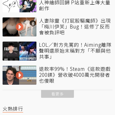
人神繪師回歸 P站重新上傳大量
創作
人妻除靈《打屁股驅魔師》出現
「梅川伊芙」Bug！這修了反而
會被負評吧
LOL／對方先罵的！Aiming離隊
聲明還原始末稱對方「不願與他
共事」
退款率99%！Steam《這款遊戲
200鎂》營收破4000萬元開發者
也傻眼
看更多
火熱排行