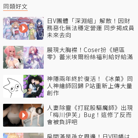
同類好文
日V團體「深淵組」解散！因財
務惡化無法穩定營運 同步揭成員
未來去向
展現大胸襟！Coser扮《絕區
零》蕾米埃爾粉絲福利給好給滿
神隱兩年終於復活！《冰菓》同
人神繪師回歸 P站重新上傳大量
創作
人妻除靈《打屁股驅魔師》出現
「梅川伊芙」Bug！這修了反而
會被負評吧
房間滿是孫女周邊！日V因幡は