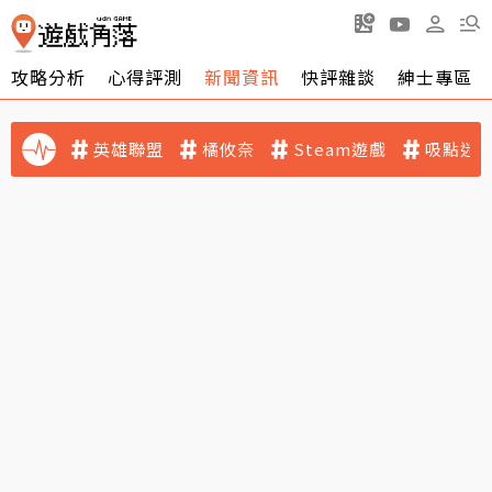
攻略分析
心得評測
新聞資訊
快評雜談
紳士專區
英雄聯盟
橘攸奈
Steam遊戲
吸點迷