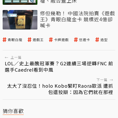
檔、融合蓋上床
修但幾勒！ 中國法院拍賣《遊戲
王》青眼白龍金卡 競標近4億卻
喊卡
青眼白龍
遊戲王
卡牌遊戲
悠遊卡
造型
←
上一篇
LOL／史上最醜冠軍賽？G2連續三場逆轉FNC 前
選手Caedrel看到中風
下一篇
→
太大了沒忍住！holo Kobo緊盯Raora歐派 遭抓
包還狡辯：因為它們就在那裡
猜你喜歡