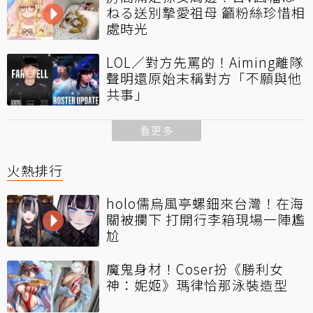
ねる送別摯愛祖母 籲粉絲珍惜相
處時光
LOL／對方先罵的！Aiming離隊
聲明還原始末稱對方「不願與他
共事」
看更多
火熱排行
holo儒烏風亭螺鈿來台灣！在海
關被攔下 打開行李箱現場一陣尷
尬
魔鬼身材！Coser扮《勝利女
神：妮姬》瑪律恰那泳裝造型