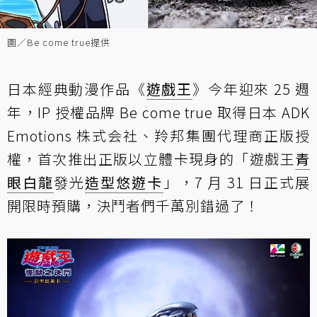
圖／Be come true提供
日本經典動漫作品《
遊戲王
》今年迎來 25 週
年，IP 授權品牌 Be come true 取得日本 ADK
Emotions 株式会社、羚邦集團代理商正版授
權，首次推出正版以立體卡現身的「遊戲王
青
眼白龍
發光
造型
悠遊卡
」，7 月 31 日正式展
開限時預購，決鬥者們千萬別錯過了！