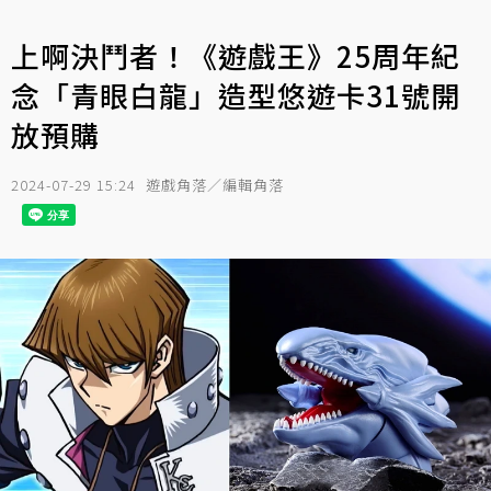
上啊決鬥者！《遊戲王》25周年紀
念「青眼白龍」造型悠遊卡31號開
放預購
2024-07-29 15:24
遊戲角落／編輯角落