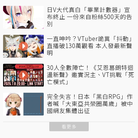
日V大代真白「畢業計數器」宣
布終止 一份來自粉絲500天的告
別
一直呻吟？VTuber詭異「抖動」
直播破130萬觀看 本人發最新聲
明
30人全數陣亡！《艾恩葛朗特迴
盪新聲》邀實況主、VT挑戰「死
亡模式」
完全失言！日本「黑白RPG」作
者喊「大東亞共榮圈萬歲」被中
國網友集體出征
看更多