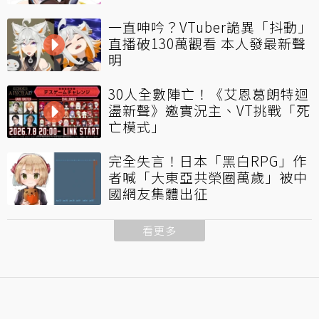
一直呻吟？VTuber詭異「抖動」
直播破130萬觀看 本人發最新聲
明
30人全數陣亡！《艾恩葛朗特迴
盪新聲》邀實況主、VT挑戰「死
亡模式」
完全失言！日本「黑白RPG」作
者喊「大東亞共榮圈萬歲」被中
國網友集體出征
看更多