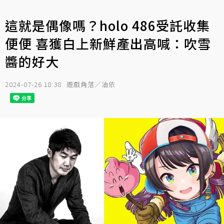
這就是偶像嗎？holo 486受託收集
便便 喜獲白上新鮮產出高喊：吹雪
醬的好大
2024-07-26 18:38
遊戲角落／油依