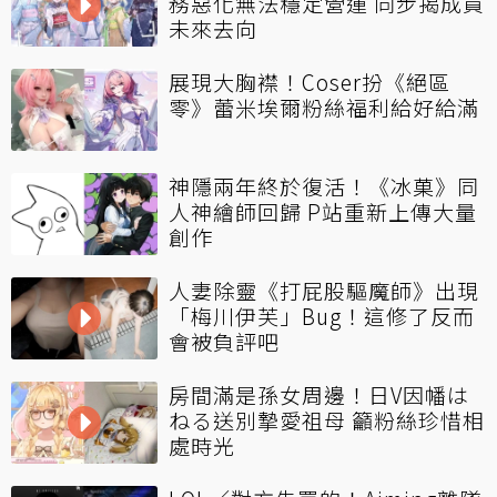
務惡化無法穩定營運 同步揭成員
未來去向
展現大胸襟！Coser扮《絕區
零》蕾米埃爾粉絲福利給好給滿
神隱兩年終於復活！《冰菓》同
人神繪師回歸 P站重新上傳大量
創作
人妻除靈《打屁股驅魔師》出現
「梅川伊芙」Bug！這修了反而
會被負評吧
房間滿是孫女周邊！日V因幡は
ねる送別摯愛祖母 籲粉絲珍惜相
處時光