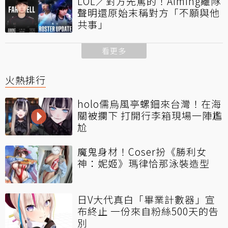
LOL／對方先罵的！Aiming離隊
聲明還原始末稱對方「不願與他
共事」
看更多
火熱排行
holo儒烏風亭螺鈿來台灣！在海
關被攔下 打開行李箱現場一陣尷
尬
魔鬼身材！Coser扮《勝利女
神：妮姬》瑪律恰那泳裝造型
日V大代真白「畢業計數器」宣
布終止 一份來自粉絲500天的告
別