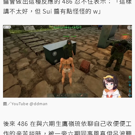
醬會做出這種反應的 486 忍不住表示：「這樣
講不太好，但 Sui 醬有點怪怪的 w」
圖／YouTube @ddman
後來 486 在與六期生鷹嶺琉依聊自己收便便工
作的辛苦談時，被一旁六期同事風真伊呂波聽