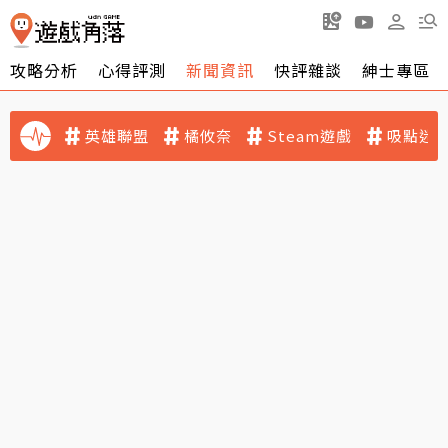
攻略分析
心得評測
新聞資訊
快評雜談
紳士專區
英雄聯盟
橘攸奈
Steam遊戲
吸點迷