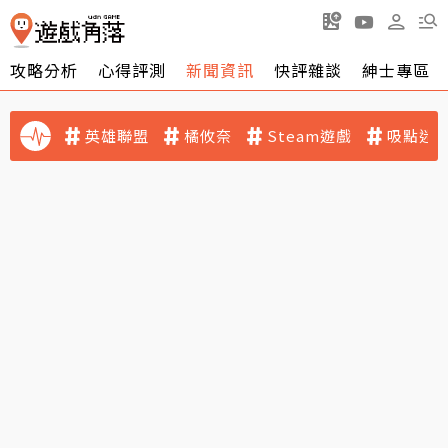
攻略分析
心得評測
新聞資訊
快評雜談
紳士專區
英雄聯盟
橘攸奈
Steam遊戲
吸點迷