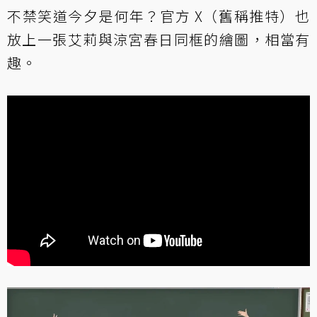
不禁笑道今夕是何年？官方 X（舊稱推特）也
放上一張艾莉與涼宮春日同框的繪圖，相當有
趣。