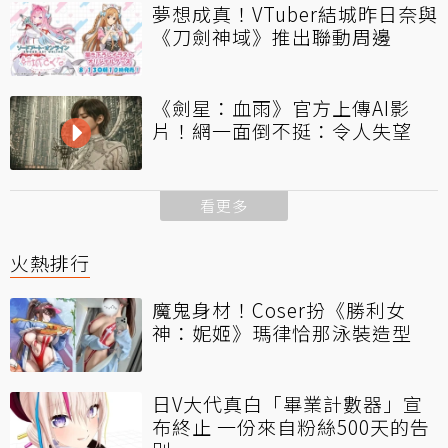
夢想成真！VTuber結城昨日奈與
《刀劍神域》推出聯動周邊
《劍星：血雨》官方上傳AI影
片！網一面倒不挺：令人失望
看更多
火熱排行
魔鬼身材！Coser扮《勝利女
神：妮姬》瑪律恰那泳裝造型
日V大代真白「畢業計數器」宣
布終止 一份來自粉絲500天的告