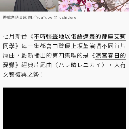
遊戲角落合成 圖／YouTube @roshidere
七月新番《
不時輕聲地以俄語遮羞的鄰座艾莉
同學
》每一集都會由聲優上坂堇演唱不同首片
尾曲，最新播出的第四集唱的是《
涼宮春日的
憂鬱
》經典片尾曲〈ハレ晴レユカイ〉，大有
文藝復興之勢！