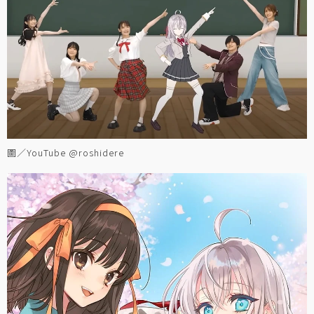
圖／YouTube @roshidere