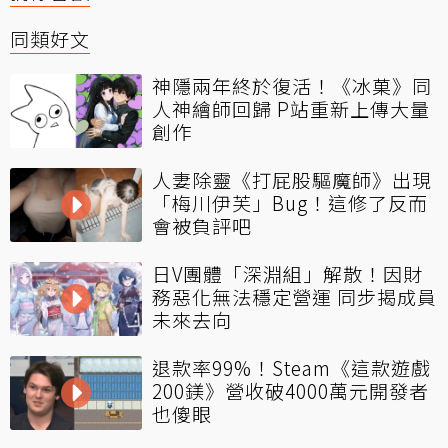
同類好文
神隱兩年終於復活！《冰菓》同
人神繪師回歸 P站重新上傳大量
創作
人妻除靈《打屁股驅魔師》出現
「梅川伊芙」Bug！這修了反而
會被負評吧
日V團體「深淵組」解散！因財
務惡化無法穩定營運 同步揭成員
未來去向
退款率99%！Steam《這款遊戲
200鎂》營收破4000萬元開發者
也傻眼