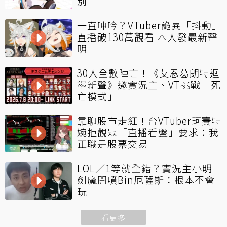
別
一直呻吟？VTuber詭異「抖動」
直播破130萬觀看 本人發最新聲
明
30人全數陣亡！《艾恩葛朗特迴
盪新聲》邀實況主、VT挑戰「死
亡模式」
靠聊股市走紅！台VTuber珂賽特
婉拒觀眾「直播看盤」要求：我
正職是股票交易
LOL／1等就全錯？實況主小明
劍魔開噴Bin厄薩斯：根本不會
玩
看更多