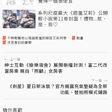
覺得一個很便宜
系列尺度最大《遮羞艾莉》公開
輕小說第11卷封面！禮物...就．
是．我♡
不時輕聲地以俄語遮羞的鄰座艾莉同學
動畫
涼宮春日的憂鬱
←
上一篇
紳士互動《極樂宿舍》展開刪檔封測！富二代改
當房東 親自「照顧」女房客
下一篇
→
《劍星》夏日新泳裝？官方揭露充氣墊疑為全新
功能、替拍照模式鋪路
猜你喜歡