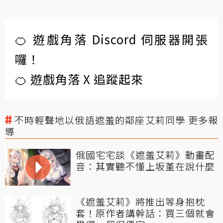
🍊 遊戲角落 Discord 伺服器開張
囉！
🍊 遊戲角落 X 追蹤起來
不時輕聲地以俄語遮羞的鄰座艾莉同學 更多報
導
俄國宅宅談《遮羞艾莉》動畫配
音：其實聽不懂上坂堇在說什麼
《遮羞艾莉》將推出等身抱枕
套！原作者講幹話：買三個就會