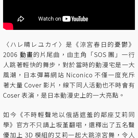
〈ハレ晴レユカイ〉是《涼宮春日的憂鬱》
2006
動畫
的片尾曲，由主角「SOS 團」一行
人跳著輕快的舞步，對於當時的動漫宅是一大
風潮，日本彈幕網站 Niconico 不僅一度充斥
著大量 Cover 影片，線下同人活動也不時會有
Coser 表演，是日本動漫史上的一大亮點。
如今《不時輕聲地以俄語遮羞的鄰座艾莉同
學》官方不只請上坂堇翻唱，還釋出了五名聲
優加上 3D 模組的艾莉一起大跳涼宮舞，令人