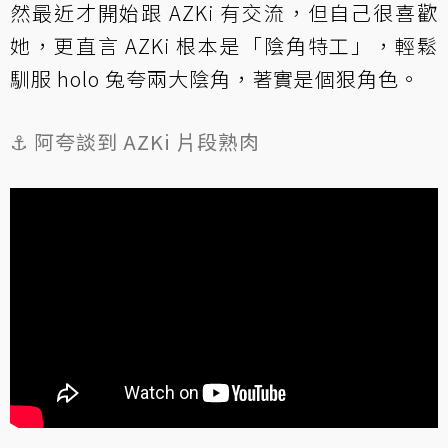
然最近才開始跟 AZKi 有交流，但自己很喜歡
她，更直言 AZKi 根本是「陰角特工」，輕鬆
馴服 holo 兔夸兩大陰角，著實是個狠角色。
⚓️ 阿夸談到 AZKi 片段熟肉