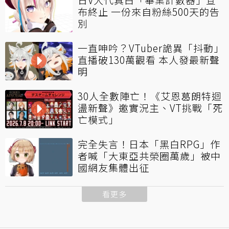
布終止 一份來自粉絲500天的告
別
一直呻吟？VTuber詭異「抖動」
直播破130萬觀看 本人發最新聲
明
30人全數陣亡！《艾恩葛朗特迴
盪新聲》邀實況主、VT挑戰「死
亡模式」
完全失言！日本「黑白RPG」作
者喊「大東亞共榮圈萬歲」被中
國網友集體出征
看更多