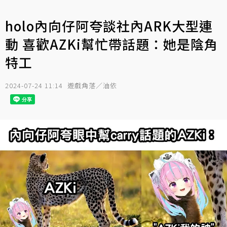
holo內向仔阿夸談社內ARK大型連
動 喜歡AZKi幫忙帶話題：她是陰角
特工
2024-07-24 11:14
遊戲角落／油依