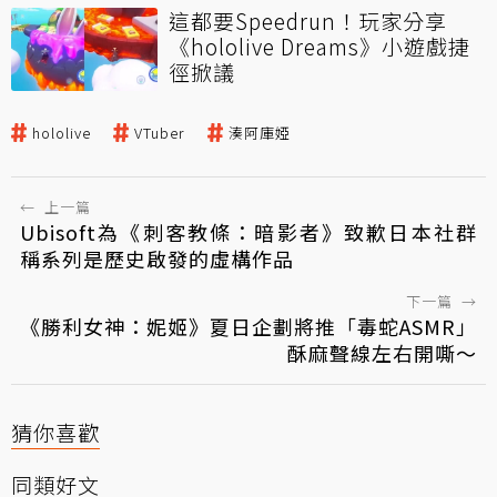
這都要Speedrun！玩家分享
《hololive Dreams》小遊戲捷
徑掀議
hololive
VTuber
湊阿庫婭
←
上一篇
Ubisoft為《刺客教條：暗影者》致歉日本社群
稱系列是歷史啟發的虛構作品
下一篇
→
《勝利女神：妮姬》夏日企劃將推「毒蛇ASMR」
酥麻聲線左右開嘶～
猜你喜歡
同類好文