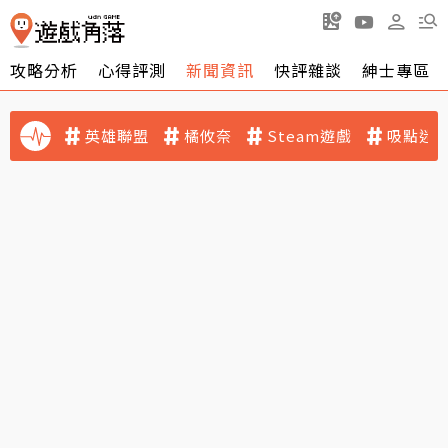
攻略分析
心得評測
新聞資訊
快評雜談
紳士專區
英雄聯盟
橘攸奈
Steam遊戲
吸點迷