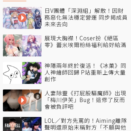
日V團體「深淵組」解散！因財
務惡化無法穩定營運 同步揭成員
未來去向
展現大胸襟！Coser扮《絕區
零》蕾米埃爾粉絲福利給好給滿
神隱兩年終於復活！《冰菓》同
人神繪師回歸 P站重新上傳大量
創作
人妻除靈《打屁股驅魔師》出現
「梅川伊芙」Bug！這修了反而
會被負評吧
LOL／對方先罵的！Aiming離隊
聲明還原始末稱對方「不願與他