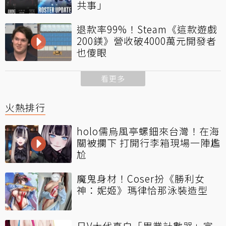
共事」
退款率99%！Steam《這款遊戲
200鎂》營收破4000萬元開發者
也傻眼
看更多
火熱排行
holo儒烏風亭螺鈿來台灣！在海
關被攔下 打開行李箱現場一陣尷
尬
魔鬼身材！Coser扮《勝利女
神：妮姬》瑪律恰那泳裝造型
日V大代真白「畢業計數器」宣