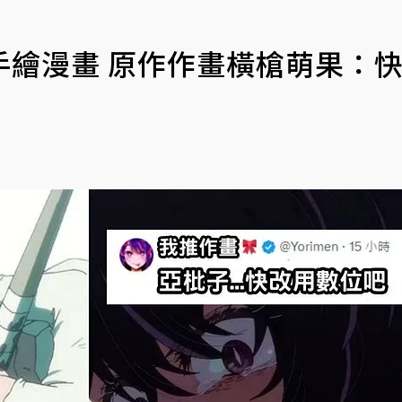
手繪漫畫 原作作畫橫槍萌果：