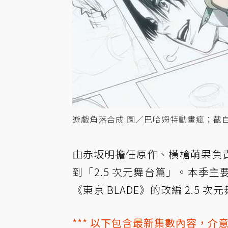
遊戲角落合成 圖／巴哈姆特動畫瘋；截自X 
由赤坂明擔任原作、橫槍萌果負
到「2.5 次元舞台篇」。本季
《東京 BLADE》的改編 2.5 次
*** 以下包含最新集數內容，介意