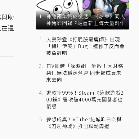
其與助
神隱兩年終於復活！《冰菓》同人
神繪師回歸 P站重新上傳大量創作
現在還
人妻除靈《打屁股驅魔師》出現
「梅川伊芙」Bug！這修了反而會
被負評吧
日V團體「深淵組」解散！因財務
惡化無法穩定營運 同步揭成員未
來去向
退款率99%！Steam《這款遊戲2
00鎂》營收破4000萬元開發者也
傻眼
夢想成真！VTuber結城昨日奈與
《刀劍神域》推出聯動周邊