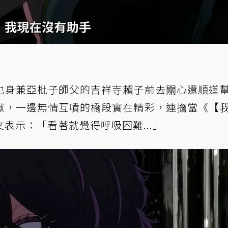
也身兼亞枇子師父的吉祥寺賴子前去關心還順道
獄，一邊無情互噴的橋段實在精彩，連擔當《【
表示：「看著就覺得呼吸困難...」