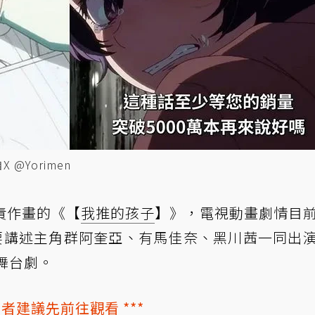
@Yorimen
責作畫的《【
我推的孩子
】》，電視動畫劇情目
主要講述主角群阿奎亞、有馬佳奈、黑川茜一同出
元舞台劇。
者建議先前往觀看 ***