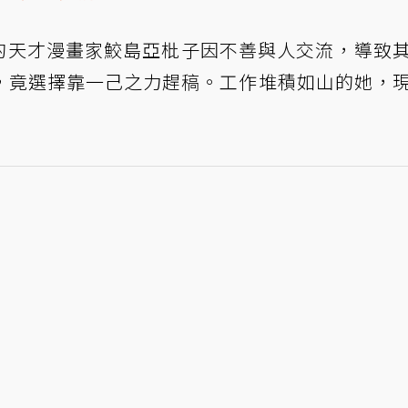
DE》的天才漫畫家鮫島亞枇子因不善與人交流，導致
，竟選擇靠一己之力趕稿。工作堆積如山的她，