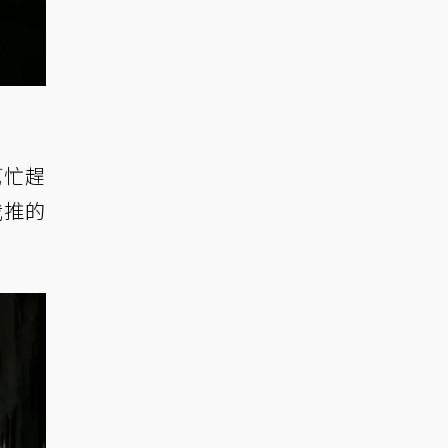
幫忙趕
我推的