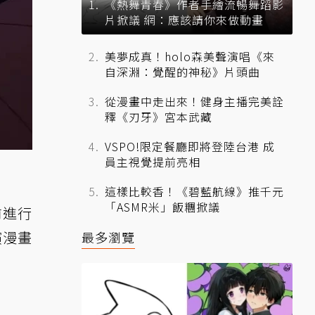
《熱舞青春》作者手繪流暢舞蹈影
片掀議 網：應該請你來做動畫
美夢成真！holo森美聲演唱《來
自深淵：覺醒的神秘》片頭曲
從漫畫中走出來！健身主播完美詮
釋《刃牙》宮本武藏
VSPO!限定餐廳即將登陸台港 成
員主視覺提前亮相
這樣比較香！《碧藍航線》推千元
「ASMR米」飯糰掀議
前進行
演漫畫
最多瀏覽