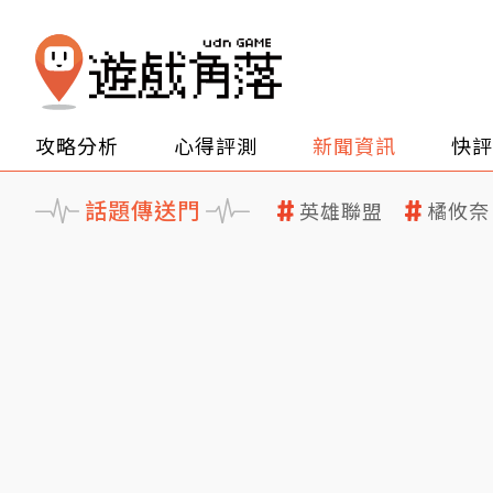
攻略分析
心得評測
新聞資訊
快評
話題傳送門
英雄聯盟
橘攸奈