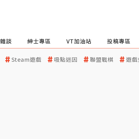
雜談
紳士專區
VT加油站
投稿專區
Steam遊戲
吸點迷因
聯盟戰棋
遊戲