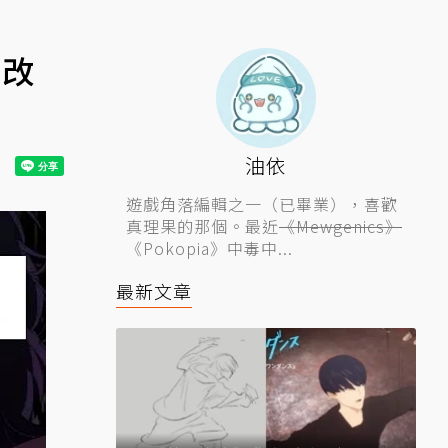
快改
油依
遊戲角落編輯之一（已畢業），喜歡
真理果的那個。最近
《Mewgenics》
《Pokopia》中毒中...
最新文章