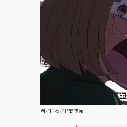
圖／巴哈姆特動畫瘋