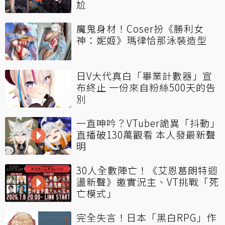
尬
魔鬼身材！Coser扮《勝利女
神：妮姬》瑪律恰那泳裝造型
日V大代真白「畢業計數器」宣
布終止 一份來自粉絲500天的告
別
一直呻吟？VTuber詭異「抖動」
直播破130萬觀看 本人發最新聲
明
30人全數陣亡！《艾恩葛朗特迴
盪新聲》邀實況主、VT挑戰「死
亡模式」
完全失言！日本「黑白RPG」作