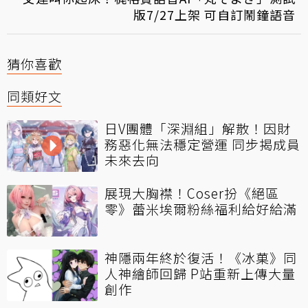
版7/27上架 可自訂鬧鐘語音
猜你喜歡
同類好文
日V團體「深淵組」解散！因財
務惡化無法穩定營運 同步揭成員
未來去向
展現大胸襟！Coser扮《絕區
零》蕾米埃爾粉絲福利給好給滿
神隱兩年終於復活！《冰菓》同
人神繪師回歸 P站重新上傳大量
創作