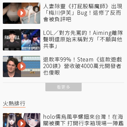
人妻除靈《打屁股驅魔師》出現
「梅川伊芙」Bug！這修了反而
會被負評吧
LOL／對方先罵的！Aiming離隊
聲明還原始末稱對方「不願與他
共事」
退款率99%！Steam《這款遊戲
200鎂》營收破4000萬元開發者
也傻眼
看更多
火熱排行
holo儒烏風亭螺鈿來台灣！在海
關被攔下 打開行李箱現場一陣尷