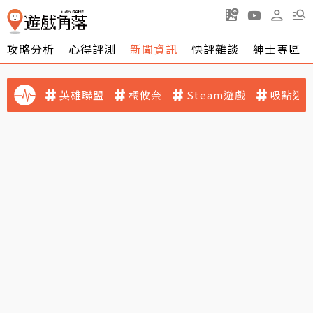
攻略分析
心得評測
新聞資訊
快評雜談
紳士專區
英雄聯盟
橘攸奈
Steam遊戲
吸點迷