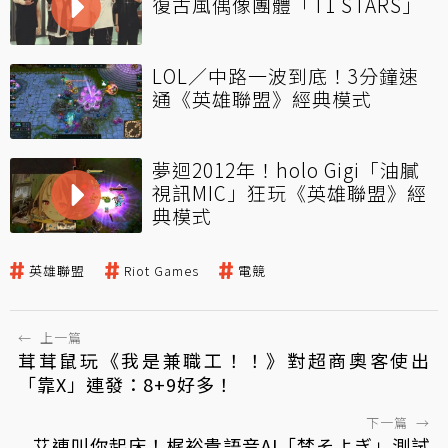
復古風偶像團體「T1 STARS」
LOL／中路一波到底！3分鐘速
通《英雄聯盟》經典模式
夢迴2012年！holo Gigi「油膩
視訊MIC」狂玩《英雄聯盟》經
典模式
英雄聯盟
Riot Games
電競
←
上一篇
茸茸鼠玩《我是兼職工！！》對超商奧客使出
「靠X」連發：8+9好多！
下一篇
→
艾連叫你起床！梶裕貴語音AI「梵そよぎ」測試